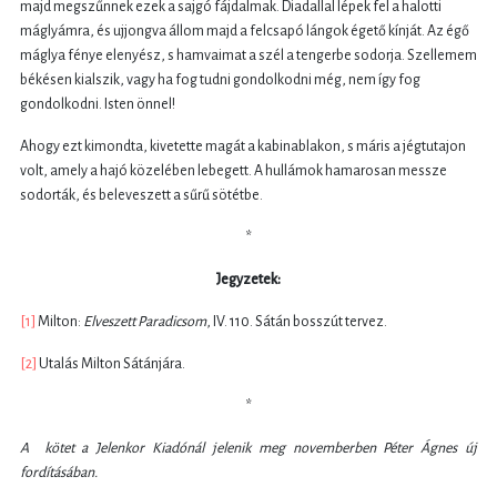
majd megszűnnek ezek a sajgó fájdalmak. Diadallal lépek fel a halotti
máglyámra, és ujjongva állom majd a felcsapó lángok égető kínját. Az égő
máglya fénye elenyész, s hamvaimat a szél a tengerbe sodorja. Szellemem
békésen kialszik, vagy ha fog tudni gondolkodni még, nem így fog
gondolkodni. Isten önnel!
Ahogy ezt kimondta, kivetette magát a kabinablakon, s máris a jégtutajon
volt, amely a hajó közelében lebegett. A hullámok hamarosan messze
sodorták, és beleveszett a sűrű sötétbe.
*
Jegyzetek:
[1]
Milton:
Elveszett Paradicsom
, IV. 110. Sátán bosszút tervez.
[2]
Utalás Milton Sátánjára.
*
A kötet a Jelenkor Kiadónál jelenik meg novemberben Péter Ágnes új
fordításában.