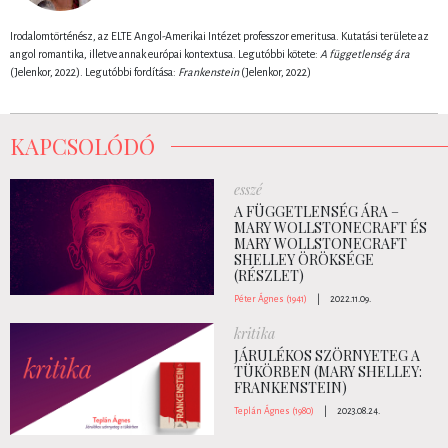
Irodalomtörténész, az ELTE Angol-Amerikai Intézet professzor emeritusa. Kutatási területe az
angol romantika, illetve annak európai kontextusa. Legutóbbi kötete:
A függetlenség ára
(Jelenkor, 2022). Legutóbbi fordítása:
Frankenstein
(Jelenkor, 2022)
KAPCSOLÓDÓ
esszé
A FÜGGETLENSÉG ÁRA –
MARY WOLLSTONECRAFT ÉS
MARY WOLLSTONECRAFT
SHELLEY ÖRÖKSÉGE
(RÉSZLET)
Péter Ágnes (1941)
|
2022.11.09.
kritika
JÁRULÉKOS SZÖRNYETEG A
TÜKÖRBEN (MARY SHELLEY:
FRANKENSTEIN)
Teplán Ágnes (1980)
|
2023.08.24.