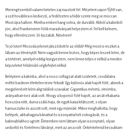
Merengésemből valami hirtelen zaj riasztott fel. Mit jelent vajon? Éjfél van,
a szél továbbra is kedvező, a fedélzeten a hídőr szinte meg se moccan.
Most újra hallom. Mintha emberi hang volna, de durvább. Abból a kabinból
jön, ahol Frankenstein földi maradványait helyeztem el. Fel kell kelnem,
hogy ellenőrizzem. Jó éjszakát, Nővérem!
Te jó Isten! Micsoda jelenet játszódott le az előbb! Még most is reszket a
lábam az élménytől. Nem vagyok benne biztos, hogy képes leszek leírni, de
a történet, amelyet eddig lejegyeztem, nem lenne teljes e nélkül a minden
képzeletet felülmúló végkifejlet nélkül.
Beléptem a kabinba, ahol a rossz csillagzat alatt született, csodálatra
méltó barátom élettelen teste feküdt. Egy különös alak hajolt fölé, akinek a
megjelenését leírni alig találok szavakat. Gigantikus méretű, otromba,
arányaiban torz alak volt. Ahogy a koporsó fölé hajolt, az arcát eltakarta
hosszúra nőtt, durva szálú haja, de egyik karja kilátszott, s olyan
hamuszürke és aszott volt, mint egy múmiáé. Mikor meghallotta, hogy
belépek, abbahagyta bánattal és iszonyattal teli zokogását, és a
kabinablakhoz ugrott. Életemben nem láttam olyan iszonytató, olyan
undorító és förtelmes látványt, mint az arca volt. Önkéntelenül becsuktam