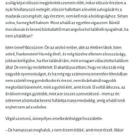
a világ képei először megjelentek szemem előtt, mikor először éreztem a
nyár felvillanyozó melegét, először hallottam a levelek suhogását és a
madarak csicsergését, úgy éreztem, nem kell más a boldogsághoz. Sírtam
volna, ha meg kell halnom. Most a halál az egyetlen vigaszom. Bűntől
mocskosan és keserű bűntudattól marcangolva hol találnék nyugalmat, ha
nem a halálban?
Isten önnel! Búcsúzom. Ön az utolsó ember, akit az életben látok. Isten
veled, Frankenstein! Ha még élnél, és még tüzelne ellenem a bosszúvágy,
jobban kielégülne, ha élve találnál rám, mint a magam választotta halálom
által. De nem így rendeltetett. El akartál pusztítani, hogy ne okozzak még
nagyobb nyomorúságot, és ha még egy számomra ismeretlen létmódban
nem szűntél meg gondolkodni és érezni, nem kívánhatnál nagyobb
megtorlást bűneimért, mint a gyötrő kínt, amit érzek. El voltál átkozva, az
én kínom mégis gyötrőbb, mint a te összes szenvedésed – mert az én
sebeimet a bűntudat keserű fullánkja marja mindaddig, amíg a halál örök
enyhet nem ad a sebekre.
Végül szomorú, ünnepélyes emelkedettséggel hozzátette:
– De hamarosan meghalok, s nem érzem többé, amit most érzek. Akkor