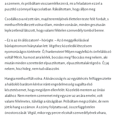
a szemem, és próbáltam visszaemlékezni rá, mi a feladatom ezzel a
pusztító szörnnyel kapcsolatban. Rákiáltottam, hogy álljon meg.
Csodálkozva nézett rám, majd teremtőjének élettelen teste felé fordult, s
mintha elfeledkezett volna rólam, minden vonásán, minden gesztusán
leplezetlenül látszott, hogy valami féktelen szenvedély tombol benne.
– Ez is az én áldozatom! – hörögte. – Az ő meggyilkolásával
bűnlajstromom hiánytalan lett. Végéhez közeledik létezésem
nyomorúságos története. Ó, Frankenstein! Milyen nagylelkű és önfeláldozó
voltál! Mit ér, ha most arra kérlek, bocsáss meg? Bocsáss meg nekem, aki
miután minden szerettedet elpusztítottam, elpusztítottalak téged is. Ó, jaj
nekem, hisz hideg, nem tud válaszolni.
Hangja mintha elfúlt volna. A kíváncsiság és az együttérzés felfüggesztette
a haldokló barátom kérése iránti engedelmesség sugallta első
késztetésemet, hogy megöljem ellenfelét. Közelebb mentem az óriási
alakhoz. Nem mertem szememet még egyszer az arcára emelni, volt
valami félelmetes, túlvilági a rútságában. Próbáltam megszólalni, de nem
jött ki hang a számon. A szörny folytatta vad, összefüggéstelen
önostorozását. Végül, mikor egy percre elcsitult szenvedélyének vihara,