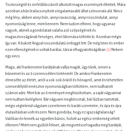
Tisztességről és önfeláldozásról alkotott magas eszmények éltettek. Mára
azonban a bűn lealacsonyított a legalantasabb állat színvonala alá. Nincs
még lény, akiben annyi bűn, annyi ravaszság, annyi rosszindulat, annyi
nyomorúság lenne, mint bennem. Nem tudom elhinni, hogy ugyanaz
vagyok, akinek a gondolatait valaha a jó szépségének és
magasztosságának fenséges, éteri látomása töltötte ki. Azonban mégis
így van. A bukott Angyal rosszindulatú ördöggé lett. De még Isten és ember
ezen ellenségének is voltak barátai, társai elhagyatottságában.
[2]
Nekem
egy sincs.
Maga, aki Frankenstein barátjának vallja magát, úgy tűnik, ismeri a
bűneimet és az ő szerencsétlen történetét. De amikor Frankenstein
elmesélte az életét, arról a sok-sok óráról és hónapról, amit én tehetetlen
szenvedélytől emésztve nyomorúságban töltöttem, nem tudhatott
számot adni. Mert bár az ő reményeit meghiúsítottam, a saját vágyaimat
nem tudtam kielégíteni. Bár vágyaim megkínoztak, bár lázban tartottak,
mégis végtelenül vágytam szerelemre és baráti szeretetre, és újra és újra
elutasításban volt részem. Nem gondolja, hogy ez igazságtalanság?
Valóban én lennék az egyetlen bűnös, holott az egész emberiség vétett
ellenem? Miért nem gyűlöli Felixet, aki megvetéssel tagadta meg barátját,