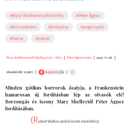
#Mary Wollstonecraft Shelley
#Péter Ágnes
#brit irodalom
#brit próza
#angol nyelv
#horror
#zsáner
Mary Wollstonecraft Shelley (1797 - 1851)
|
Péter Ágnes (1941)
|
2022. 11. 09.
|
olvasási idő: 12 perc
|
megosztás
| 0
|
Minden gótikus horrorok ősatyja, a Frankenstein
hamarosan új fordításban lép az olvasók elé!
Borzongás és iszony Mary Shelleytől Péter Ágnes
fordításában.
(R
obert Walton utolsó levele nővéréhez)