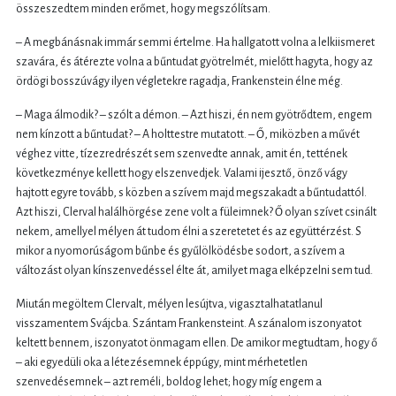
összeszedtem minden erőmet, hogy megszólítsam.
– A megbánásnak immár semmi értelme. Ha hallgatott volna a lelkiismeret
szavára, és átérezte volna a bűntudat gyötrelmét, mielőtt hagyta, hogy az
ördögi bosszúvágy ilyen végletekre ragadja, Frankenstein élne még.
– Maga álmodik? – szólt a démon. – Azt hiszi, én nem gyötrődtem, engem
nem kínzott a bűntudat? – A holttestre mutatott. – Ő, miközben a művét
véghez vitte, tízezredrészét sem szenvedte annak, amit én, tettének
következménye kellett hogy elszenvedjek. Valami ijesztő, önző vágy
hajtott egyre tovább, s közben a szívem majd megszakadt a bűntudattól.
Azt hiszi, Clerval halálhörgése zene volt a füleimnek? Ő olyan szívet csinált
nekem, amellyel mélyen át tudom élni a szeretetet és az együttérzést. S
mikor a nyomorúságom bűnbe és gyűlölködésbe sodort, a szívem a
változást olyan kínszenvedéssel élte át, amilyet maga elképzelni sem tud.
Miután megöltem Clervalt, mélyen lesújtva, vigasztalhatatlanul
visszamentem Svájcba. Szántam Frankensteint. A szánalom iszonyatot
keltett bennem, iszonyatot önmagam ellen. De amikor megtudtam, hogy ő
– aki egyedüli oka a létezésemnek éppúgy, mint mérhetetlen
szenvedésemnek – azt reméli, boldog lehet; hogy míg engem a