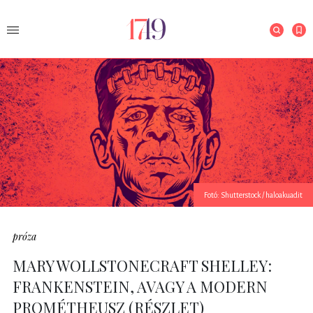
Fotó: Shutterstock / haloakuadit
próza
MARY WOLLSTONECRAFT SHELLEY:
FRANKENSTEIN, AVAGY A MODERN
PROMÉTHEUSZ (RÉSZLET)