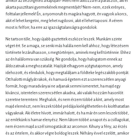
amikor az bezörgetett a kapuján? Miért nem átkozza el a parasztot, aki el
akarta pusztítani gyermekének megmentőjét? Nem-nem, ezek erényes,
folttalan jellemek! Én, a nyomorult és magára hagyott, én vagyok a korcs,
akit el lehet kergetni, meg lehet rugdosni, akit el lehet taposni. A vérem
most is felforr, ha erre az igazságtalanságra gondolok.
Ne tartson tőle, hogy újabb gaztettek eszköze leszek. Munkám szinte
véget ért. Se a maga, se senki más halála nem kell ahhoz, hogy létezésem
története lezárulhasson, s megtörténjen, aminek meg kell történnie. Ehhez
az én halálomra van szükség. Ne gondolja, hogy halogatom ennek az
áldozatnak a meghozatalát. Hajóját elhagyom a jégtutajomon, amely
idehozott, és elindulok, hogy megtaláljam a földteke legészakibb pontját.
Ott halotti máglyát rakok, és hamuvá égetem ezt a szerencsétlen anyagi
formát, hogy maradványai ne adjanak semmi ismeretet, ha majd egy
kíváncsi, istentelen szerencsétlen akadna, aki valaki hozzám hasonlót
szeretne teremteni. Meghalok, és nem érzem többé a kínt, amely most
majd elemészt, nem leszek többé prédája kielégíthetetlen és kiolthatatlan
vágyaknak. Aki életre hívott, immár halott, és ha már én sem leszek többé,
az emlékünk is hamar elenyész. Nem látom többé a napot és a csillagokat,
nem érzem majd a szél simogatását az arcomon. Kihuny a fény, az érzés
és az értelem, és akkor végre boldog leszek. Néhány évvel ezelőtt, amikor