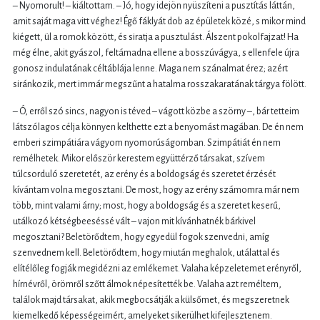
– Nyomorult! – kiáltottam. – Jó, hogy idejön nyüszíteni a pusztítás láttán,
amit saját maga vitt véghez! Égő fáklyát dob az épületek közé, s mikor mind
kiégett, ül a romok között, és siratja a pusztulást. Álszent pokolfajzat! Ha
még élne, akit gyászol, feltámadna ellene a bosszúvágya, s ellenfele újra
gonosz indulatának céltáblája lenne. Maga nem szánalmat érez; azért
siránkozik, mert immár megszűnt a hatalma rosszakaratának tárgya fölött.
– Ó, erről szó sincs, nagyon is téved – vágott közbe a szörny –, bár tetteim
látszólagos célja könnyen kelthette ezt a benyomást magában. De én nem
emberi szimpátiára vágyom nyomorúságomban. Szimpátiát én nem
remélhetek. Mikor először kerestem együttérző társakat, szívem
túlcsorduló szeretetét, az erény és a boldogság és szeretet érzését
kívántam volna megosztani. De most, hogy az erény számomra már nem
több, mint valami árny; most, hogy a boldogság és a szeretet keserű,
utálkozó kétségbeeséssé vált – vajon mit kívánhatnék bárkivel
megosztani? Beletörődtem, hogy egyedül fogok szenvedni, amíg
szenvednem kell. Beletörődtem, hogy miután meghalok, utálattal és
elítélőleg fogják megidézni az emlékemet. Valaha képzeletemet erényről,
hírnévről, örömről szőtt álmok népesítették be. Valaha azt reméltem,
találok majd társakat, akik megbocsátják a külsőmet, és megszeretnek
kiemelkedő képességeimért, amelyeket sikerülhet kifejlesztenem.