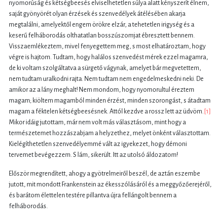
nyomorúság és kétségbeesés elviselhetetlen súlya alatt kényszerít élnem,
saját gyönyörét olyan érzések és szenvedélyek átélésében akarja
megtalálni, amelyektől engem örökre elzár, a tehetetlen irigység és a
keserű felháborodás olthatatlan bosszúszomjat ébresztett bennem.
Visszaemlékeztem, mivel fenyegettem meg, s most elhatároztam, hogy
végre is hajtom. Tudtam, hogy halálos szenvedést mérek ezzel magamra,
de ki voltam szolgáltatva a sürgető vágynak, amelyet bár megvetettem,
nem tudtam uralkodni rajta. Nem tudtam nem engedelmeskedni neki. De
amikor az a lány meghalt! Nem mondom, hogy nyomorultul éreztem
magam; kiöltem magamból minden érzést, minden szorongást, s átadtam
magam a féktelen kétségbeesésnek. Attól kezdve a rossz lett az üdvöm.
[1]
Mikor idáig jutottam, már nem volt más választásom, mint hogy a
természetemet hozzászabjam a helyzethez, melyet önként választottam.
Kielégíthetetlen szenvedélyemmé vált az igyekezet, hogy démoni
tervemet bevégezzem. S lám, sikerült. Itt az utolsó áldozatom!
Először megrendített, ahogy a gyötrelmeiről beszél, de aztán eszembe
jutott, mit mondott Frankenstein az ékesszólásáról és a meggyőzőerejéről,
és barátom élettelen testére pillantva újra fellángolt bennem a
felháborodás.