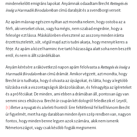
mindenekelőtt emigráns lapokat. Anyámnak odaadtam Brecht
Rettegés és
ínség a Harmadik Birodalom
ban című darabját és a svendborgi verseit.
Az apám másnap egészen nyíltan azt mondta nekem, hogy ostoba az a
férfi, aki verseket olvas, vagy ha mégis, nem szabad engednie, hogy a
felesége ezt lássa. Máskülönben elvesztené az asszony minden iránta
érzett tiszteletét, sőt, végül majd azt is tudni akarja, hogy mennyit keres a
férje. Az apám a közel harminc éve tartó házassága alatt soha nem beszélt
erről, és nem is állt szándékában.
Anyám kérésére a rákövetkező napon apám felolvasta a
Rettegés és ínség a
Harmadik Birodalom
ban című drámát. Amikor végzett, azt mondta, hogy
Brecht úr is tudhatja, hogy ő olvasta az újságokat, és látta, hogy a legtöbb
túlzásba esik a viszontagságok ábrázolásában, és felnagyítja az ígéreteket
és a próféciákat. De minden, ami ebben a drámában áll, pontosan úgy van:
semmi sincs eltúlozva. Brecht úr csupán két dologról feledkezik el: Leyről,
[1]
illetve a nyugati és a keleti frontról. Erre feltétlenül fel kell hívnom Brecht
úr figyelmét, mert ha egy darabban minden ilyen szép rendben van, nagyon
fontos, hogy minden benne legyen azok számára, akik nem ismerik
Németországot, vagy csak később fogják megismerni.