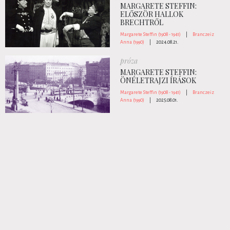
MARGARETE STEFFIN:
ELŐSZÖR HALLOK
BRECHTRŐL
Margarete Steffin (1908 - 1941)
|
Branczeiz
Anna (1990)
|
2024.08.21.
próza
MARGARETE STEFFIN:
ÖNÉLETRAJZI ÍRÁSOK
Margarete Steffin (1908 - 1941)
|
Branczeiz
Anna (1990)
|
2025.08.01.