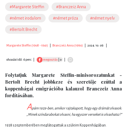
#Margarete Steffin
#Branczeiz Anna
#német irodalom
#német próza
#német nyelv
#Bertolt Brecht
Margarete Steffin (1908 - 1941)
|
Branczeiz Anna (1990)
|
2024. 10. 09.
|
olvasási idő: 6 perc
|
megosztás
| 0
|
Folytatjuk Margarete Steffin-minisorozatunkat -
Bertolt Brecht jobbkeze és szeretője ezúttal a
koppenhágai emigrációba kalauzol Branczeiz Anna
fordításában.
A
pám 1929-ben, amikor rajtakapott, hogy egy drámát olvasok:
„Minek színdarabokat olvasni, ha egyszer verseket is olvashatsz?”
1938 szeptemberében meglátogattak a szüleim Koppenhágában.