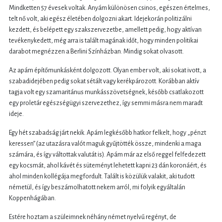
Mindketten 57 évesek voltak. Anyám különösen csinos, egészen értelmes,
telt nő volt, aki egész életében dolgozni akart. Idejekorán politizálni
kezdett, és belépett egy szakszervezetbe, amellett pedig, hogy aktívan
tevékenykedett, még arra is talált magának időt, hogy minden politikai
darabot megnézzen a Berlini Színházban. Mindig sokat olvasott.
Az apám építőmunkásként dolgozott. Olyan ember volt, aki sokat ivott, a
szabadidejében pedig sokat sétált vagy kerékpározott. Korábban aktív
tagja volt egy szamaritánus munkásszövetségnek, később csatlakozott
egy proletár egészségügyi szervezethez, így semmi másra nem maradt
ideje.
Egy hét szabadság járt nekik. Apám legkésőbb hatkor felkelt, hogy „pénzt
keressen” (az utazásra valót maguk gyűjtötték össze, mindenki a maga
számára, és így váltottak valutát is). Apám már az első reggel felfedezett
egy kocsmát, ahol kávét és süteményt lehetett kapni 23 dán koronáért, és
ahol minden kollégája megfordult. Talált is közülük valakit, aki tudott
németül, és így beszámolhatott nekem arról, mi folyik egyáltalán
Koppenhágában.
Estére hoztam a szüleimnek néhány német nyelvű regényt, de