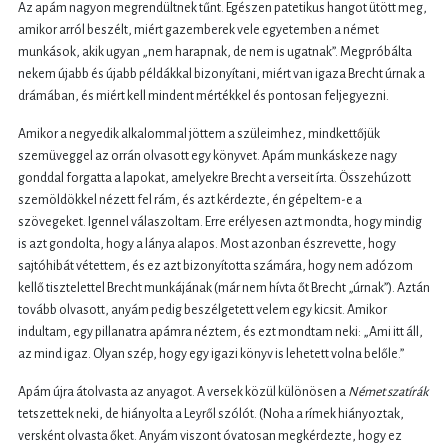
Az apám nagyon megrendültnek tűnt. Egészen patetikus hangot ütött meg,
amikor arról beszélt, miért gazemberek vele egyetemben a német
munkások, akik ugyan „nem harapnak, de nem is ugatnak”. Megpróbálta
nekem újabb és újabb példákkal bizonyítani, miért van igaza Brecht úrnak a
drámában, és miért kell mindent mértékkel és pontosan feljegyezni.
Amikor a negyedik alkalommal jöttem a szüleimhez, mindkettőjük
szemüveggel az orrán olvasott egy könyvet. Apám munkáskeze nagy
gonddal forgatta a lapokat, amelyekre Brecht a verseit írta. Összehúzott
szemöldökkel nézett fel rám, és azt kérdezte, én gépeltem-e a
szövegeket. Igennel válaszoltam. Erre erélyesen azt mondta, hogy mindig
is azt gondolta, hogy a lánya alapos. Most azonban észrevette, hogy
sajtóhibát vétettem, és ez azt bizonyította számára, hogy nem adózom
kellő tisztelettel Brecht munkájának (már nem hívta őt Brecht „úrnak”). Aztán
tovább olvasott, anyám pedig beszélgetett velem egy kicsit. Amikor
indultam, egy pillanatra apámra néztem, és ezt mondtam neki: „Ami itt áll,
az mind igaz. Olyan szép, hogy egy igazi könyv is lehetett volna belőle.”
Apám újra átolvasta az anyagot. A versek közül különösen a
Német szatírák
tetszettek neki, de hiányolta a Leyről szólót. (Noha a rímek hiányoztak,
versként olvasta őket. Anyám viszont óvatosan megkérdezte, hogy ez