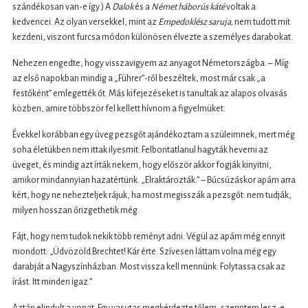
szándékosan van-e így.) A
Dalok
és a
Német háborús káté
voltak a
kedvencei. Az olyan versekkel, mint az
Empedoklész saruja,
nem tudott mit
kezdeni, viszont furcsa módon különösen élvezte a személyes darabokat.
Nehezen engedte, hogy visszavigyem az anyagot Németországba. – Míg
az első napokban mindig a „Führer”-ről beszéltek, most már csak „a
festőként” emlegették őt. Más kifejezéseket is tanultak az alapos olvasás
közben, amire többször fel kellett hívnom a figyelmüket.
Évekkel korábban egy üveg pezsgőt ajándékoztam a szüleimnek, mert még
soha életükben nem ittak ilyesmit. Felbontatlanul hagyták heverni az
üveget, és mindig azt írták nekem, hogy először akkor fogják kinyitni,
amikor mindannyian hazatértünk. „Elraktározták.” – Búcsúzáskor apám arra
kért, hogy ne nehezteljek rájuk, ha most megisszák a pezsgőt: nem tudják,
milyen hosszan őrizgethetik még.
Fájt, hogy nem tudok nekik több reményt adni. Végül az apám még ennyit
mondott: „Üdvözöld Brechtet! Kár érte. Szívesen láttam volna még egy
darabját a Nagyszínházban. Most vissza kell mennünk. Folytassa csak az
írást. Itt minden igaz.”
Aztán elindult a vonat. Egy vasutas megkérdezte tőlem, szerintem lesz-e