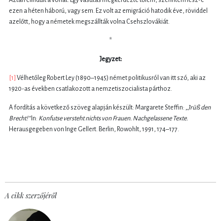
ezen a héten háború, vagy sem. Ez volt az emigráció hatodik éve, röviddel
azelőtt, hogy a németek megszállták volna Csehszlovákiát.
*
Jegyzet:
[1]
Vélhetőleg Robert Ley (1890–1945) német politikusról van itt szó, aki az
1920-as években csatlakozott a nemzetiszocialista párthoz.
A fordítás a következő szöveg alapján készült: Margarete Steffin:
„Jrüß den
Brecht!“
In:
Konfutse versteht nichts von Frauen. Nachgelassene Texte.
Herausgegeben von Inge Gellert. Berlin, Rowohlt, 1991, 174–177.
A cikk szerzőjéről