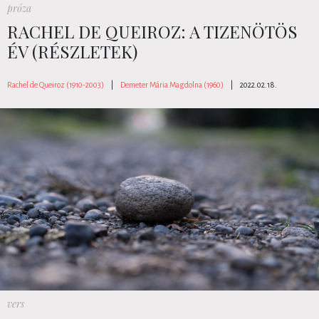
próza
RACHEL DE QUEIROZ: A TIZENÖTÖS
ÉV (RÉSZLETEK)
Rachel de Queiroz (1910-2003)
|
Demeter Mária Magdolna (1960)
|
2022.02.18.
vers