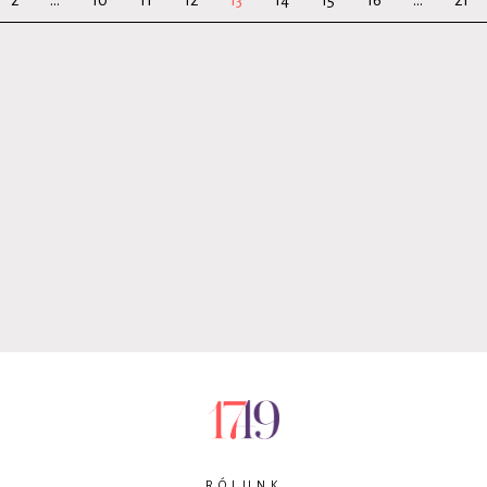
2
...
10
11
12
13
14
15
16
...
21
RÓLUNK