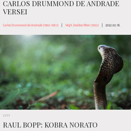
CARLOS DRUMMOND DE ANDRADE
VERSEI
Carlos Drummond de Andrade (1902-1987)
|
Végh Zsoldos Péter (1952)
|
2022.02.18.
vers
RAUL BOPP: KOBRA NORATO