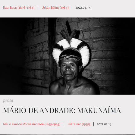
Raul Bopp (1898-1984)
|
Urbán Bálint (1984)
|
2022.02.17.
próza
MÁRIO DE ANDRADE: MAKUNAÍMA
Mário Raul de Morais Andrade (1893-1945)
|
Pál Ferenc (1949)
|
2022.02.17.