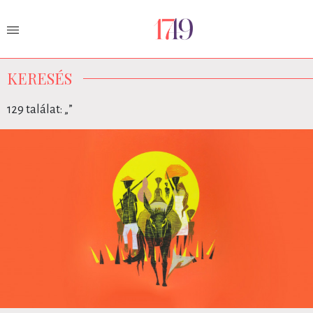
KERESÉS
129 találat: „
”