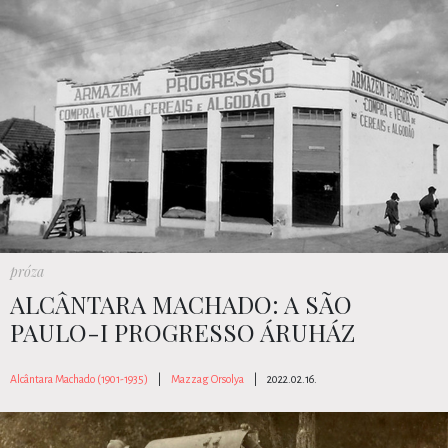
próza
ALCÂNTARA MACHADO: A SÃO
PAULO-I PROGRESSO ÁRUHÁZ
Alcântara Machado (1901-1935)
|
Mazzag Orsolya
|
2022.02.16.