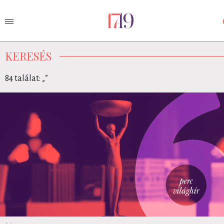
KERESÉS
84 találat: „
”