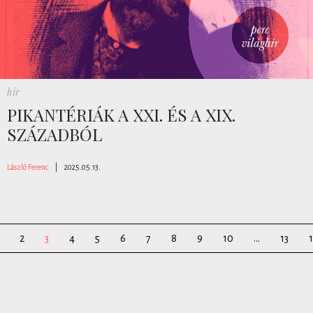
hír
PIKANTÉRIÁK A XXI. ÉS A XIX.
SZÁZADBÓL
László Ferenc
|
2025.05.13.
2
3
4
5
6
7
8
9
10
...
13