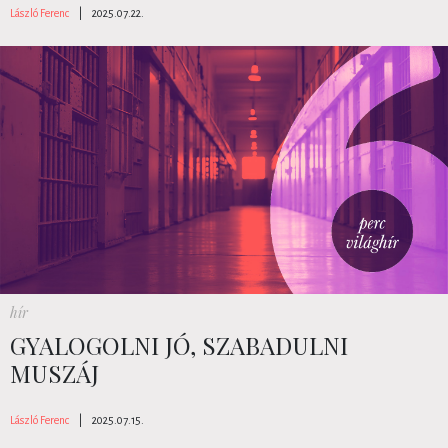
László Ferenc
|
2025.07.22.
hír
GYALOGOLNI JÓ, SZABADULNI
MUSZÁJ
László Ferenc
|
2025.07.15.