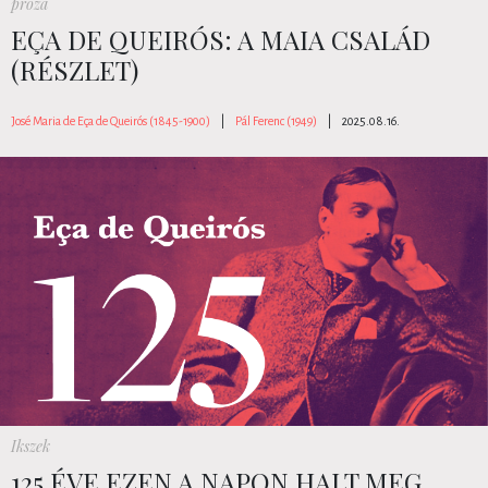
próza
EÇA DE QUEIRÓS: A MAIA CSALÁD
(RÉSZLET)
José Maria de Eça de Queirós (1845-1900)
|
Pál Ferenc (1949)
|
2025.08.16.
Ikszek
125 ÉVE EZEN A NAPON HALT MEG