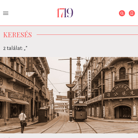
KERESÉS
2 találat: „
”