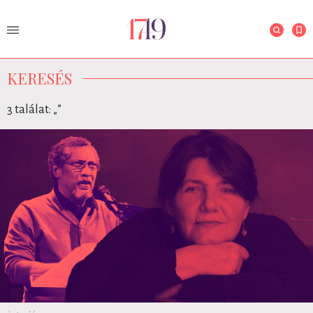
KERESÉS
3 találat: „
”