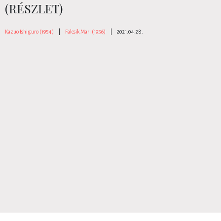
(RÉSZLET)
Kazuo Ishiguro (1954)
|
Falcsik Mari (1956)
|
2021.04.28.