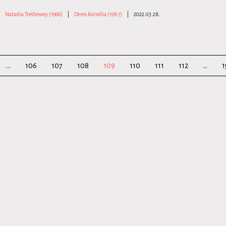
Natasha Trethewey (1966)
|
Deres Kornélia (1987)
|
2022.03.28.
...
106
107
108
109
110
111
112
...
1