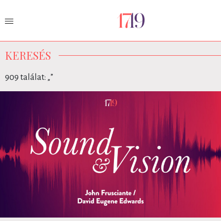
KERESÉS
909 találat: „
”