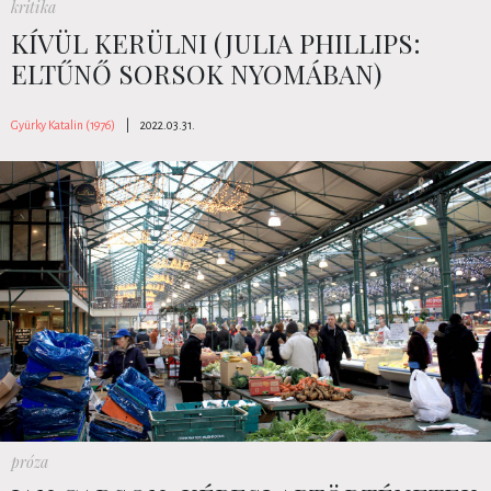
kritika
KÍVÜL KERÜLNI (JULIA PHILLIPS:
ELTŰNŐ SORSOK NYOMÁBAN)
Gyürky Katalin (1976)
|
2022.03.31.
próza