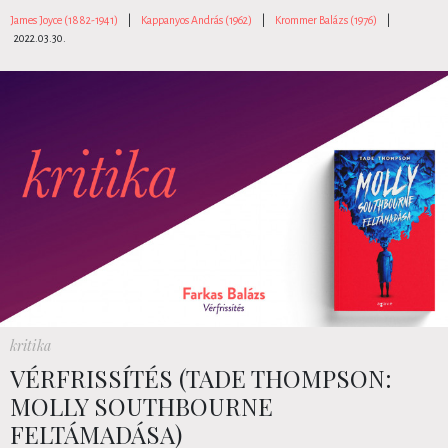
James Joyce (1882-1941)
|
Kappanyos András (1962)
|
Krommer Balázs (1976)
|
2022.03.30.
kritika
VÉRFRISSÍTÉS (TADE THOMPSON:
MOLLY SOUTHBOURNE
FELTÁMADÁSA)