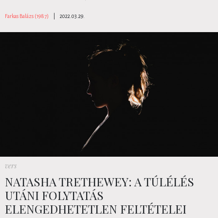
Farkas Balázs (1987)
|
2022.03.29.
vers
NATASHA TRETHEWEY: A TÚLÉLÉS
UTÁNI FOLYTATÁS
ELENGEDHETETLEN FELTÉTELEI