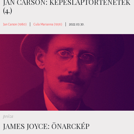
JAN CARSON: KÉPESLAPTÖRTÉNETEK
(4.)
Jan Carson (1980)
|
Gula Marianna (1970)
|
2022.03.30.
próza
JAMES JOYCE: ÖNARCKÉP