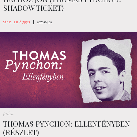
SHADOW TICKET)
Sári B. László (1972)
|
2026.04.02.
próza
THOMAS PYNCHON: ELLENFÉNYBEN
(RÉSZLET)