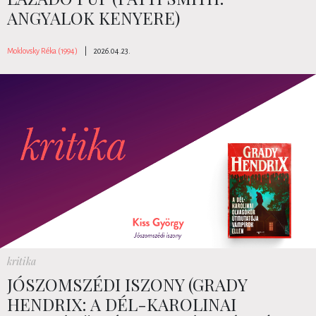
ANGYALOK KENYERE)
Moklovsky Réka (1994)
|
2026.04.23.
kritika
JÓSZOMSZÉDI ISZONY (GRADY
HENDRIX: A DÉL-KAROLINAI