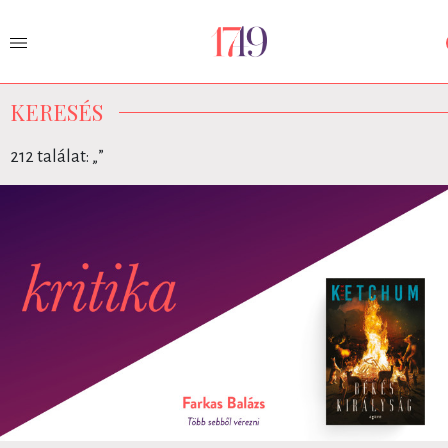
KERESÉS
212 találat: „
”