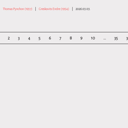
Thomas Pynchon (1937)
|
Greskovits Endre (1954)
|
2026.03.03.
2
3
4
5
6
7
8
9
10
...
35