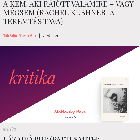
A KÉM, AKI RÁJÖTT VALAMIRE – VAGY
MÉGSEM (RACHEL KUSHNER: A ​
TEREMTÉS TAVA)
Tóth Bálint Péter (1985)
|
2026.05.21.
kritika
LÁZADÓ PÚP (PATTI SMITH: