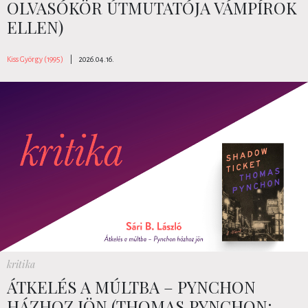
OLVASÓKÖR ÚTMUTATÓJA VÁMPÍROK
ELLEN)
Kiss György (1995)
|
2026.04.16.
kritika
ÁTKELÉS A MÚLTBA – PYNCHON
HÁZHOZ JÖN (THOMAS PYNCHON: