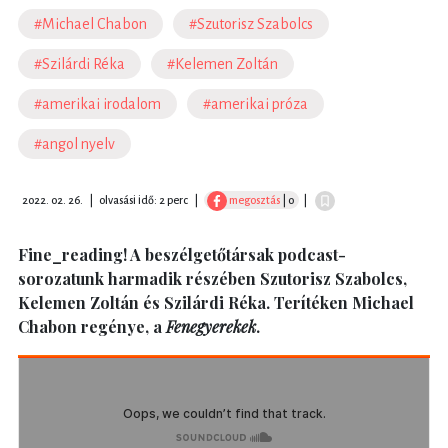
#Michael Chabon
#Szutorisz Szabolcs
#Szilárdi Réka
#Kelemen Zoltán
#amerikai irodalom
#amerikai próza
#angol nyelv
2022. 02. 26.
|
olvasási idő: 2 perc
|
megosztás
| 0
|
Fine_reading! A beszélgetőtársak podcast-
sorozatunk harmadik részében Szutorisz Szabolcs,
Kelemen Zoltán és Szilárdi Réka. Terítéken Michael
Chabon regénye, a
Fenegyerekek
.