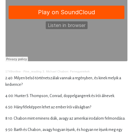
1749online
·
Fine_reading 3. Michael Chabon: Fenegyerekek
2:40: Milyen belső történetszálak vannak a regényben, és kinek melyik a
kedvence?
4:00: Hunter S. Thompson, Conrad, doppelgangerek és írói álnevek.
6:50: Hányféleképpen lehet az ember írói válságban?
8:10: Chabon mint eminens diák, avagy az amerikai irodalom felmondása.
9:50: Barth és Chabon, avagy hogyan írjunk, és hogyan ne írjunk meg egy