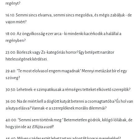
regényt?
16:10: Semmi sincs elvarrva, semmi sincs megoldva, és mégis zabáljuk - de
vajon miért?
18:00: Az öngyilkosság ezer arca - ki mindenki kacérkodik a halállal a
regényben?
23:00: Börleszk vagy Zs-kategóriás horror? Egy betépett narrátor
hitelességének kérdései.
29:40: "Te most elolvasol engem magadnak" Mennyi metázást bír el egy
szöveg?
30:50: Lehetnek-e szimpatikusak a rémséges tetteket elkövető szereplők?
36:00: Na de miért kell a döglött kutyát betenni a csomagtartóba? És hol van
a kutya elásva? Vannak-e a szereplőknek morális dilemmái?
40:00: "Semmi sem történik meg." Betemetetlen gödrök, kilógó lólábak, de
hogy jön ide az
Elfújta a szél
?
46:40: Milyen széder estét lehet tartani adoptált koreai gyerekekkel?