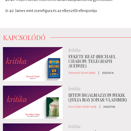
51:40: James mint zsenifigura és az elbeszélő ellenpontja.
KAPCSOLÓDÓ
kritika
FEKETE BEAT (MICHAEL
CHABON: TELEGRAPH
AVENUE)
Havasréti József (1964)
|
2023.02.16.
kritika
ISTEN IRGALMAZZON NEKIK
(JULIA MAY JONAS: VLADIMIR)
Kiss Gábor Zoltán (1973)
|
2023.07.06.
kritika