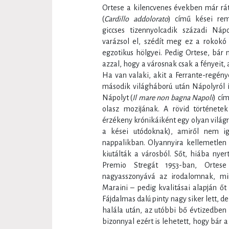
Ortese a kilencvenes években már ráta
(
Cardillo addolorato
) című kései r
giccses tizennyolcadik századi Ná
varázsol el, szédít meg ez a rokokó
egzotikus hölgyei. Pedig Ortese, bár
azzal, hogy a városnak csak a fényeit, a
Ha van valaki, akit a Ferrante-regén
második világháború után Nápolyról í
Nápolyt (
Il mare non bagna Napoli
) cí
olasz mozijának. A rövid története
érzékeny krónikáiként egy olyan világró
a kései utódoknak), amiről nem ig
nappalikban. Olyannyira kellemetlen v
kiutálták a városból. Sőt, hiába nyer
Premio Stregát 1953-ban, Ortes
nagyasszonyává az irodalomnak, mi
Maraini – pedig kvalitásai alapján őt 
Fájdalmas dalú pinty nagy siker lett, 
halála után, az utóbbi bő évtizedben 
bizonnyal ezért is lehetett, hogy bár