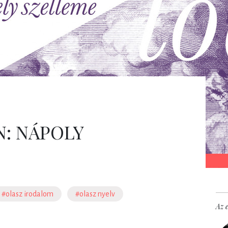
N: NÁPOLY
#olasz irodalom
#olasz nyelv
Az e