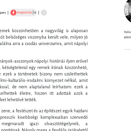
megosztás
| 0
 perc
|
|
yeinek köszönhetően a nagyvilág is alaposan
Itali
őt belsőséges viszonyba került vele, milyen jó
jelen
alálna arra a csodás univerzumra, amit nápolyi
eányok-asszonyok nápolyi históriái ilyen erővel
e, kétségtelenül egy remek írónak köszönhető,
e ezek a történetek bizony nem születhettek
lmi-kulturális-irodalmi környezet nélkül, amit
ással, de nem alaptalanul leírhatom: ezek a
lhettek életre, hiszen itt adottak azok a
et lehetővé tették.
 zene, a festészet és az építészet egyik hajdani
epresszív kisebbségi komplexusban szenvedő
 megmaradt igazi olvasztótégelynek, a
 pontjának. Nápoly maga a feudális örökségtől