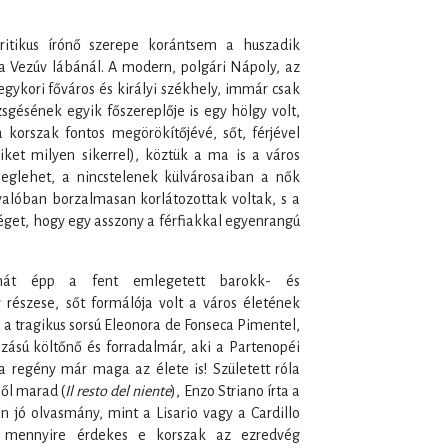
kritikus írónő szerepe korántsem a huszadik
 Vezúv lábánál. A modern, polgári Nápoly, az
gykori főváros és királyi székhely, immár csak
sgésének egyik főszereplője is egy hölgy volt,
a korszak fontos megörökítőjévé, sőt, férjével
yiket milyen sikerrel), köztük a ma is a város
eglehet, a nincstelenek külvárosaiban a nők
valóban borzalmasan korlátozottak voltak, s a
séget, hogy egy asszony a férfiakkal egyenrangú
hát épp a fent emlegetett barokk- és
 részese, sőt formálója volt a város életének
 a tragikus sorsú Eleonora de Fonseca Pimentel,
zású költőnő és forradalmár, aki a Partenopéi
a regény már maga az élete is! Született róla
ől marad (
Il resto del niente
), Enzo Striano írta a
 jó olvasmány, mint a Lisario vagy a Cardillo
y mennyire érdekes e korszak az ezredvég