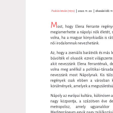
Puskás István (1972)
|
2020. 11. 20.
|
olvasási idő: 11
M
ost, hogy Elena Ferrante regén
megismerhette a nápolyi nők életét, s
volna, ha a magyar könyvkiadás is rát
női irodalomnak nevezhetünk.
Az, hogy a zseniális barátnők és más l
bűvölték el olvasók ezreit világszert
akit nevezzünk Elena Ferranténak, d
volna meg anélkül a politikai-társada
nevezzünk most Nápolynak. Kis túlz
regények csak ebben a városban ke
körülmények, amelyek a megszületésük
Nápoly az európai kultúra, különösen a
nagy központja, a százötven éve d
metropolisz, amely ugyanakkor
Mediterráneum egyik nagy találkozási