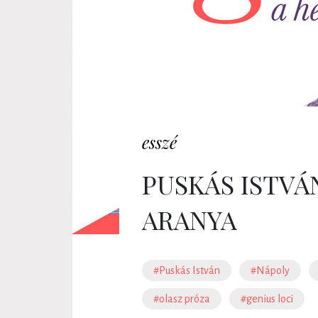
esszé
PUSKÁS ISTVÁ
ARANYA
#Puskás István
#Nápoly
#olasz próza
#genius loci