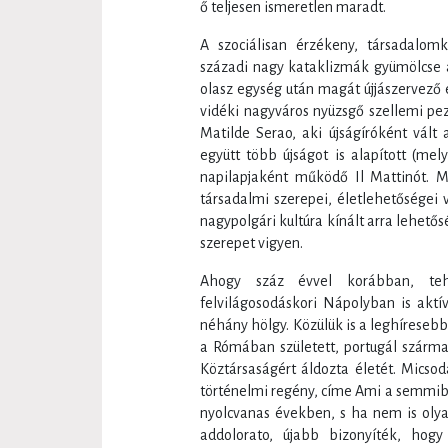
ő teljesen ismeretlen maradt.
A szociálisan érzékeny, társadalom
századi nagy kataklizmák gyümölcse a
olasz egység után magát újjászervező e
vidéki nagyváros nyüzsgő szellemi pez
Matilde Serao, aki újságíróként vált 
együtt több újságot is alapított (mel
napilapjaként működő Il Mattinót. M
társadalmi szerepei, életlehetőségei 
nagypolgári kultúra kínált arra lehető
szerepet vigyen.
Ahogy száz évvel korábban, te
felvilágosodáskori Nápolyban is aktív
néhány hölgy. Közülük is a leghíresebb
a Rómában született, portugál szárma
Köztársaságért áldozta életét. Micsod
történelmi regény, címe Ami a semmib
nyolcvanas években, s ha nem is olyan
addolorato, újabb bizonyíték, hog