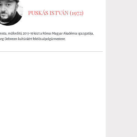
PUSKÁS ISTVÁN (1972)
anista, műfordító, 2017-19 közt a Római Magyar Akadémia igazgatója,
leg Debrecen kultúráért felelős alpolgármestere.