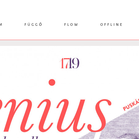
M
FÜGGŐ
FLOW
OFFLINE
ESSZÉ
HÍR
1749 KÖNYVEK
KRITIKA
INTERJÚ
RENDEZVÉNYEK
TANULMÁNY
MŰHELYNAPLÓ
PODCAST
IKSZEK
TOPLISTA