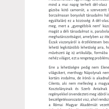
mind a mai napig terhelt dél-olasz
gúzsba kötő camorrát, a szervezett 
borzalmasan bonyolult társadalmi háló
egyáltalán) ez a közösség. A dél-olas
meg, mert a „gyengébbik nem” küzdel
magát a déli társadalmat is, parabola
meghatározottságot, amelyben az itte
Észak viszonyáról is érzékletesen be
lehető legkitűnőbb lehetőség arra, h
művészeti ág is) artikulálja, formáb
nehéz világot, ezt a rengeteg probléma
Erre a lehetőségre pedig nem Elene F
világsikert, merthogy Nápolynak nem
kortárs irodalma, de írónői is akadn
Cilento, aki nem mellesleg a magy
Kosztolányinak és Szerb Antalnak
regényekkel örvendezteti meg időről id
beszélgetéssorozatot visz, ahol rendsz
a Római Magyar Akadémiát vezett