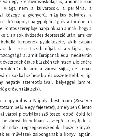
van egy kreatívírás-iskolája is, ahonnan már
to világa nem a külvárosok, a periféria, a
zi közege a gyönyörű, mágikus belváros, a
n lakó nápolyi nagypolgárság és a történelmi
e. Fontos szereplője napjainkban annak, hogy a
ékeit, s a sok évtizedes depresszió után, amikor
irekellő lumpenek gyülekezete, akik csupán
csak a rosszat szabadítják rá a világra, újra
gazdagságára, amit Európának és a mediterrán
évezredek óta, s büszkén tekintsen a jelenére
problémának, ami a várost sújtja, de annak
város sokkal színesebb és összetettebb világ,
 negatív sztereotípiával, bélyeggel (amire,
lég erősen rájátszik).
a magyarul is a Nápolyi bestiárium (
Bestiario
ítottam belőle egy fejezetet), amelyben Cilento
i városi pletykákat sző össze, ebből építi fel
belvárosi klubokban zsizsegő aranyifjak, a
hollandok, régiségkereskedők, boszorkányok,
tek és művészek zsibonganak a könyv lapjain,