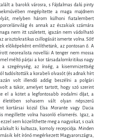
lált a barokk városra, s Fájdalmas dalú pinty
emekművében megépítette a maga majdnem
polyát, melyben három külhoni fiatalembert
 porcelánvilág és annak az északiak számára
 maga nem itt született, igazán nem vádolható
z arisztokratikus csillogását ismerte volna. Sőt!
yek előképeként említhetünk, az pontosan ő. A
rott neorealista novellái A tenger nem mossa
mmel méltó párjai a kor társadalomkritikus nagy
k a szegénység, az ínség, a kisemmizettség
l tudósították a korabeli olvasót (és adnak hírt
azán volt illendő addig beszélni a polgári
olt a tükör, amelyet tartott, hogy szó szerint
te el a kötet a legfontosabb irodalmi díjat, a
e életében sohasem vált olyan népszerű
nt kortársai közül Elsa Morante vagy Dacia
is megillette volna hasonló elismerés. Igaz, a
de ezzel sem közelíthette meg a nagyokat, s csak
alakult ki kultusza, komoly recepciója. Minden
 a másik két írónő megérkezett Magyarországra,