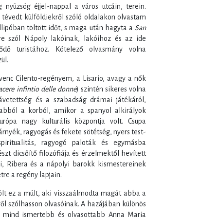
nyüzsög éjjel-nappal a város utcáin, terein.
tévedt külföldiekről szóló oldalakon olvastam
illipóban töltött időt, s maga után hagyta a
San
re szól Nápoly lakóinak, lakóihoz és az ide
ődő turistához. Kötelező olvasmány volna
ül.
enc Cilento-regényem, a Lisario, avagy a nők
iacere infintio delle donne
) szintén sikeres volna
ávetettség és a szabadság drámai játékáról,
abból a korból, amikor a spanyol alkirályok
Európa nagy kulturális központja volt. Csupa
árnyék, ragyogás és fekete sötétség, nyers test-
spiritualitás, ragyogó paloták és egymásba
szt dicsőítő filozófiája és érzelmektől hevített
i, Ribera és a nápolyi barokk kismestereinek
tre a regény lapjain.
ölt ez a múlt, aki visszaálmodta magát abba a
ől szólhasson olvasóinak. A hazájában különös
óta mind ismertebb és olvasottabb Anna Maria