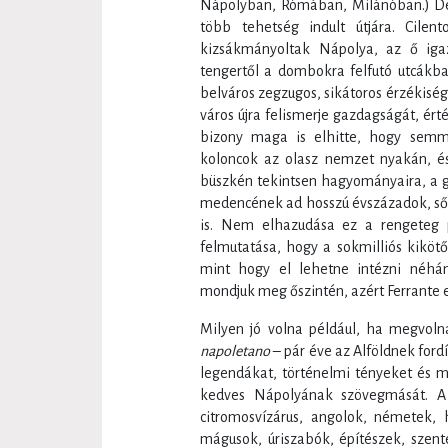
Nápolyban, Rómában, Milánóban.) De 
több tehetség indult útjára. Cilen
kizsákmányoltak Nápolya, az ő iga
tengertől a dombokra felfutó utcákba
belváros zegzugos, sikátoros érzékiség
város újra felismerje gazdagságát, ért
bizony maga is elhitte, hogy semm
koloncok az olasz nemzet nyakán, és 
büszkén tekintsen hagyományaira, a 
medencének ad hosszú évszázadok, sőt 
is. Nem elhazudása ez a rengeteg 
felmutatása, hogy a sokmilliós kikötő
mint hogy el lehetne intézni néhány
mondjuk meg őszintén, azért Ferrante e
Milyen jó volna például, ha megvoln
napoletano
– pár éve az Alföldnek ford
legendákat, történelmi tényeket és ma
kedves Nápolyának szövegmását. A 
citromosvízárus, angolok, németek, 
mágusok, úriszabók, építészek, szen