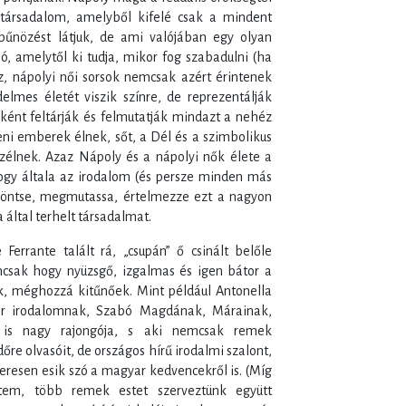
 társadalom, amelyből kifelé csak a mindent
bűnözést látjuk, de ami valójában egy olyan
, amelytől ki tudja, mikor fog szabadulni (ha
z, nápolyi női sorsok nemcsak azért érintenek
mes életét viszik színre, de reprezentálják
ként feltárják és felmutatják mindazt a nehéz
ni emberek élnek, sőt, a Dél és a szimbolikus
szélnek. Azaz Nápoly és a nápolyi nők élete a
ogy általa az irodalom (és persze minden más
a öntse, megmutassa, értelmezze ezt a nagyon
 által terhelt társadalmat.
errante talált rá, „csupán” ő csinált belőle
csak hogy nyüzsgő, izgalmas és igen bátor a
ak, méghozzá kitűnőek. Mint például Antonella
ar irodalomnak, Szabó Magdának, Márainak,
 is nagy rajongója, s aki nemcsak remek
őre olvasóit, de országos hírű irodalmi szalont,
eresen esik szó a magyar kedvencekről is. (Míg
em, több remek estet szerveztünk együtt