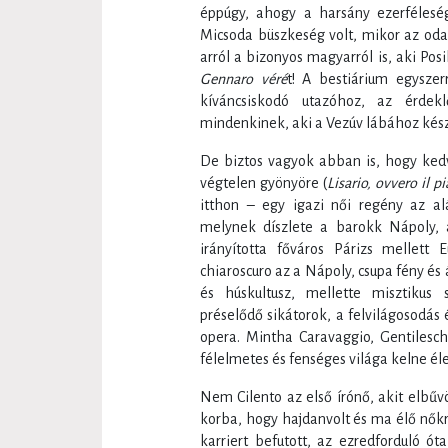
éppúgy, ahogy a harsány ezerféleség 
Micsoda büszkeség volt, mikor az oda 
arról a bizonyos magyarról is, aki Pos
Gennaro véré
t! A bestiárium egyszer
kíváncsiskodó utazóhoz, az érdekl
mindenkinek, aki a Vezúv lábához kész
De biztos vagyok abban is, hogy kedv
végtelen gyönyöre (
Lisario, ovvero il p
itthon – egy igazi női regény az al
melynek díszlete a barokk Nápoly, 
irányította főváros Párizs mellett 
chiaroscuro az a Nápoly, csupa fény és 
és húskultusz, mellette misztikus 
préselődő sikátorok, a felvilágosodás é
opera. Mintha Caravaggio, Gentilesch
félelmetes és fenséges világa kelne éle
Nem Cilento az első írónő, akit elbűv
korba, hogy hajdanvolt és ma élő nőkr
karriert befutott, az ezredforduló 