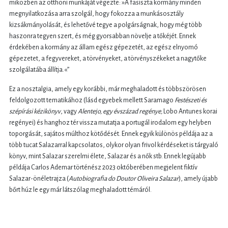
miközben az otthoni munkáját végezte: »A fasiszta kormány minden
megnyilatkozása arra szolgál, hogy fokozza a munkásosztály
kizsákmányolását, és lehetővé tegye a polgárságnak, hogy még több
haszonra tegyen szert, és még gyorsabban növelje a tőkéjét. Ennek
érdekében a kormány az állam egész gépezetét, az egész elnyomó
gépezetet, a fegyvereket, a törvényeket, a törvényszékeket a nagytőke
szolgálatába állítja.«”
Ez a nosztalgia, amely egy korábbi, már meghaladott és többszörösen
feldolgozott tematikához (lásd egyebek mellett Saramago
Festészeti és
szépírási kézikönyv
, vagy
Alentejo, egy évszázad regénye,
Lobo Antunes korai
regényei) és hanghoz tér vissza mutatja a portugál irodalom egy helyben
toporgását, sajátos múlthoz kötődését. Ennek egyik különös példája az a
több tucat Salazarral kapcsolatos, olykor olyan frivol kérdéseket is tárgyaló
könyv, mint Salazar szerelmi élete, Salazar és a nők stb. Ennek legújabb
példája Carlos Ademar történész 2023 októberében megjelent fiktív
Salazar-önéletrajza (
Autobiografia do Doutor Oliveira Salazar
), amely újabb
bőrt húz le egy már látszólag meghaladott témáról.