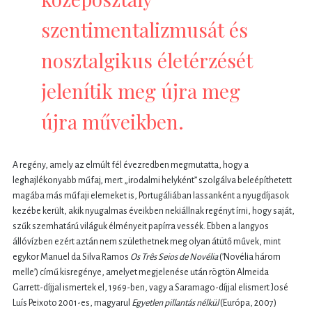
szentimentalizmusát és
nosztalgikus életérzését
jelenítik meg újra meg
újra műveikben.
A regény, amely az elmúlt fél évezredben megmutatta, hogy a
leghajlékonyabb műfaj, mert „irodalmi helyként” szolgálva beleépíthetett
magába más műfaji elemeket is, Portugáliában lassanként a nyugdíjasok
kezébe került, akik nyugalmas éveikben nekiállnak regényt írni, hogy saját,
szűk szemhatárú világuk élményeit papírra vessék. Ebben a langyos
állóvízben ezért aztán nem születhetnek meg olyan átütő művek, mint
egykor Manuel da Silva Ramos
Os Três Seios de Novélia
(’Novélia három
melle’) című kisregénye, amelyet megjelenése után rögtön Almeida
Garrett-díjjal ismertek el, 1969-ben, vagy a Saramago-díjjal elismert José
Luís Peixoto 2001-es, magyarul
Egyetlen pillantás nélkül
(Európa, 2007)