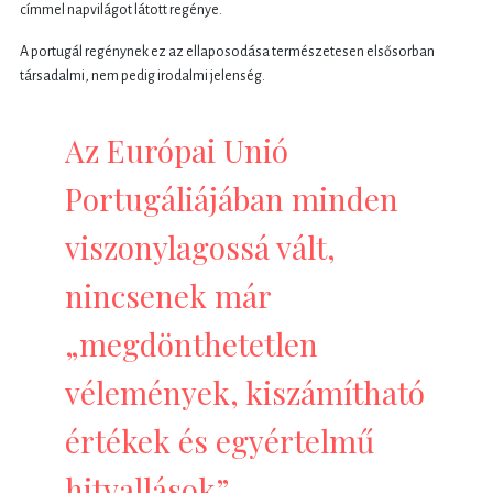
címmel napvilágot látott regénye.
A portugál regénynek ez az ellaposodása természetesen elsősorban
társadalmi, nem pedig irodalmi jelenség.
Az Európai Unió
Portugáliájában minden
viszonylagossá vált,
nincsenek már
„megdönthetetlen
vélemények, kiszámítható
értékek és egyértelmű
hitvallások”