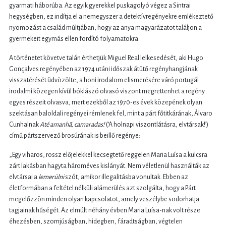
gyarmati háborúba. Az egyik gyerekkel puskagolyó végez a Sintrai
hegységben, ez indítja el a nemegyszer a detektívregényekre emlékeztető
nyomozást a család múltjában, hogy az anya magyarázatot találjon a
gyermekeit egymás ellen fordító folyamatokra.
A történetet követve talán érthetjük Miguel Real lelkesedését, aki Hugo
Gonçalves regényében az 1974 utáni időszak átütő regényhangjának
visszatérését üdvözölte, a honi irodalom elismerésére váró portugál
irodalmi közegen kívül bóklászó olvasó viszont megrettenhet a regény
egyes részeit olvasva, mert ezekből az 1970-es évek közepének olyan
szektásan baloldali regényei rémlenek fel, mint a párt főtitkárának, Álvaro
Cunhalnak
Até amanhã, camaradas!
(’A holnapi viszontlátásra, elvtársak!’)
című pártszervező brosúrának is beillő regénye:
„Egy viharos, rossz előjelekkel kecsegtető reggelen Maria Luísa a kulcsra
zárt lakásban hagyta hároméves kislányát. Nem véletlenül használták az
elvtársai a
lemerülni
szót, amikor illegalitásba vonultak. Ebben az
életformában a feltétel nélküli alámerülés azt szolgálta, hogy a Párt
megelőzzön minden olyan kapcsolatot, amely veszélybe sodorhatja
tagjainak hűségét. Az elmúlt néhány évben Maria Luísa-nak volt része
éhezésben, szomjúságban, hidegben, fáradtságban, végtelen