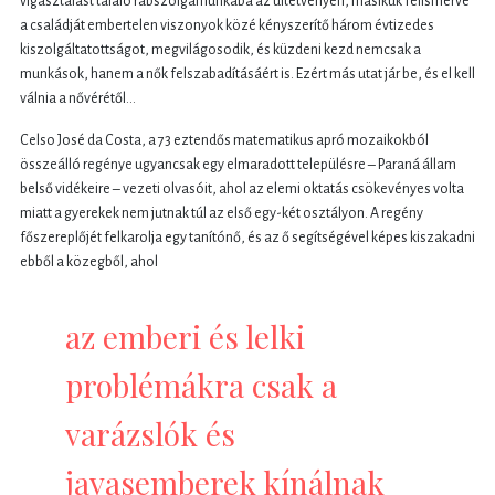
vigasztalást találó rabszolgamunkába az ültetvényen, másikuk felismerve
a családját embertelen viszonyok közé kényszerítő három évtizedes
kiszolgáltatottságot, megvilágosodik, és küzdeni kezd nemcsak a
munkások, hanem a nők felszabadításáért is. Ezért más utat jár be, és el kell
válnia a nővérétől…
Celso José da Costa, a 73 eztendős matematikus apró mozaikokból
összeálló regénye ugyancsak egy elmaradott településre – Paraná állam
belső vidékeire – vezeti olvasóit, ahol az elemi oktatás csökevényes volta
miatt a gyerekek nem jutnak túl az első egy-két osztályon. A regény
főszereplőjét felkarolja egy tanítónő, és az ő segítségével képes kiszakadni
ebből a közegből, ahol
az emberi és lelki
problémákra csak a
varázslók és
javasemberek kínálnak