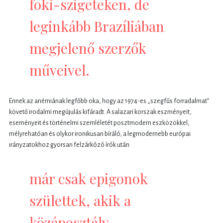
foki-szigeteken, de
leginkább Brazíliában
megjelenő szerzők
műveivel.
Ennek az anémiának legfőbb oka, hogy az 1974-es „szegfűs forradalmat”
követő irodalmi megújulás kifáradt. A salazari korszak eszményeit,
eseményeit és történelmi szemléletét posztmodern eszközökkel,
mélyrehatóan és olykor ironikusan bíráló, a legmodernebb európai
irányzatokhoz gyorsan felzárkózó írók után
már csak epigonok
születtek, akik a
középosztály