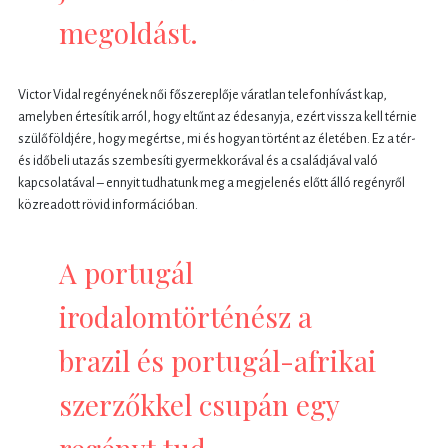
megoldást.
Victor Vidal regényének női főszereplője váratlan telefonhívást kap,
amelyben értesítik arról, hogy eltűnt az édesanyja, ezért vissza kell térnie
szülőföldjére, hogy megértse, mi és hogyan történt az életében. Ez a tér-
és időbeli utazás szembesíti gyermekkorával és a családjával való
kapcsolatával – ennyit tudhatunk meg a megjelenés előtt álló regényről
közreadott rövid információban.
A portugál
irodalomtörténész a
brazil és portugál-afrikai
szerzőkkel csupán egy