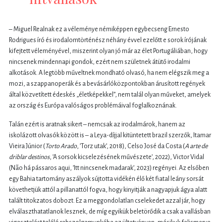
– Miguel Realnak ez a véleménye némiképpen egybecseng Ernesto
Rodrigues író és irodalomtörténész néhány évvel ezelőtt e sorok írójának
kifejtett véleményével, miszerint olyan jó már az élet Portugáliában, hogy
nincsenek mindennapi gondok, ezért nem születnek átütő irodalmi
alkotások. A legtöbb műveltnek mondható olvasó, ha nem elégszik meg a
mozi, a szappanoperák és a bevásárlóközpontokban árusított regények
által közvetített édeskés „életképekkel”, nem talál olyan műveket, amelyek
az ország és Európa valóságos problémáival foglalkoznának.
Talán ezért is aratnak sikert – nemcsak az irodalmárok, hanem az
iskolázott olvasók között is – a Leya-díjjal kitüntetett brazil szerzők, Itamar
Vieira Júnior (
Torto Arado
, ’Torz utak’, 2018), Celso José da Costa (
A arte de
driblar destinos
, ’A sorsok kicselezésének művészete’, 2022), Victor Vidal
(Não há pássaros aqui, ’Itt nincsenek madarak’, 2023) regényei. Az elsőben
egy Bahia tartomány aszályok sújtotta vidékén élő két fiatal leány sorsát
követhetjük attól a pillanattól fogva, hogy kinyitják a nagyapjuk ágya alatt
talált titokzatos dobozt. Ez a meggondolatlan cselekedet azzal jár, hogy
elválaszthatatlanok lesznek, de míg egyikük beletörődik a csak a vallásban