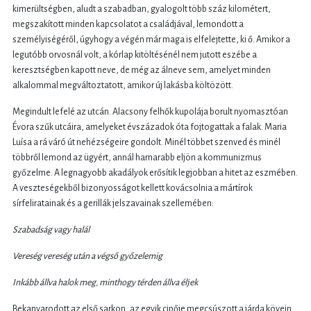
kimerültségben, aludt a szabadban, gyalogolt több száz kilométert,
megszakított minden kapcsolatot a családjával, lemondott a
személyiségéről, úgyhogy a végén már maga is elfelejtette, ki ő. Amikor a
legutóbb orvosnál volt, a kórlap kitöltésénél nem jutott eszébe a
keresztségben kapott neve, de még az álneve sem, amelyet minden
alkalommal megváltoztatott, amikor új lakásba költözött.
Megindult lefelé az utcán. Alacsony felhők kupolája borult nyomasztóan
Évora szűk utcáira, amelyeket évszázadok óta fojtogattak a falak. Maria
Luísa a rá váró út nehézségeire gondolt. Minél többet szenved és minél
többről lemond az ügyért, annál hamarabb eljön a kommunizmus
győzelme. A legnagyobb akadályok erősítik legjobban a hitet az eszmében.
A veszteségekből bizonyosságot kellett kovácsolnia a mártírok
sírfeliratainak és a gerillák jelszavainak szellemében:
Szabadság vagy halál
Vereség vereség után a végső győzelemig
Inkább állva halok meg, minthogy térden állva éljek
Bekanyarodott az első sarkon, az egyik cipője megcsúszott a járda kövein.