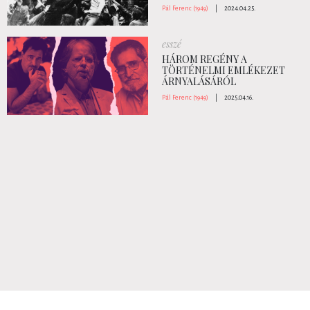
Pál Ferenc (1949)
|
2024.04.25.
esszé
HÁROM REGÉNY A
TÖRTÉNELMI EMLÉKEZET
ÁRNYALÁSÁRÓL
Pál Ferenc (1949)
|
2025.04.16.