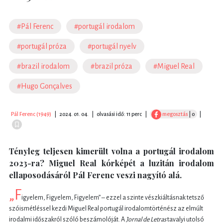
#Pál Ferenc
#portugál irodalom
#portugál próza
#portugál nyelv
#brazil irodalom
#brazil próza
#Miguel Real
#Hugo Gonçalves
Pál Ferenc (1949)
|
2024. 01. 04.
|
olvasási idő: 11 perc
|
megosztás
| 0
|
Tényleg teljesen kimerült volna a portugál irodalom
2023-ra? Miguel Real kórképét a luzitán irodalom
ellaposodásáról Pál Ferenc veszi nagyító alá.
„F
igyelem, Figyelem, Figyelem” – ezzel a szinte vészkiáltásnak tetsző
szóismétléssel kezdi Miguel Real portugál irodalomtörténész az elmúlt
irodalmi időszakról szóló beszámolóját. A
Jornal de Letras
tavalyi utolsó