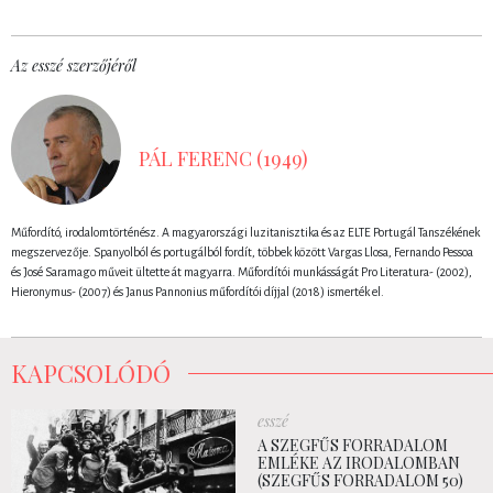
Az esszé szerzőjéről
PÁL FERENC (1949)
Műfordító, irodalomtörténész. A magyarországi luzitanisztika és az ELTE Portugál Tanszékének
megszervezője. Spanyolból és portugálból fordít, többek között Vargas Llosa, Fernando Pessoa
és José Saramago műveit ültette át magyarra. Műfordítói munkásságát Pro Literatura- (2002),
Hieronymus- (2007) és Janus Pannonius műfordítói díjjal (2018) ismerték el.
KAPCSOLÓDÓ
esszé
A SZEGFŰS FORRADALOM
EMLÉKE AZ IRODALOMBAN
(SZEGFŰS FORRADALOM 50)