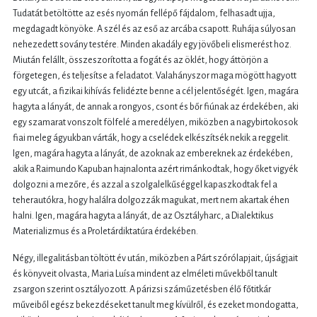
Tudatát betöltötte az esés nyomán fellépő fájdalom, felhasadt ujja,
megdagadt könyöke. A szél és az eső az arcába csapott. Ruhája súlyosan
nehezedett sovány testére. Minden akadály egy jövőbeli elismerést hoz.
Miután felállt, összeszorította a fogát és az öklét, hogy áttörjön a
förgetegen, és teljesítse a feladatot. Valahányszor maga mögött hagyott
egy utcát, a fizikai kihívás felidézte benne a cél jelentőségét. Igen, magára
hagyta a lányát, de annak a rongyos, csont és bőr fiúnak az érdekében, aki
egy szamarat vonszolt fölfelé a meredélyen, miközben a nagybirtokosok
fiai meleg ágyukban várták, hogy a cselédek elkészítsék nekik a reggelit.
Igen, magára hagyta a lányát, de azoknak az embereknek az érdekében,
akik a Raimundo Kapuban hajnalonta azért rimánkodtak, hogy őket vigyék
dolgozni a mezőre, és azzal a szolgalelkűséggel kapaszkodtak fel a
teherautókra, hogy halálra dolgozzák magukat, mert nem akartak éhen
halni. Igen, magára hagyta a lányát, de az Osztályharc, a Dialektikus
Materializmus és a Proletárdiktatúra érdekében.
Négy, illegalitásban töltött év után, miközben a Párt szórólapjait, újságjait
és könyveit olvasta, Maria Luísa mindent az elméleti művekből tanult
zsargon szerint osztályozott. A párizsi száműzetésben élő főtitkár
műveiből egész bekezdéseket tanult meg kívülről, és ezeket mondogatta,