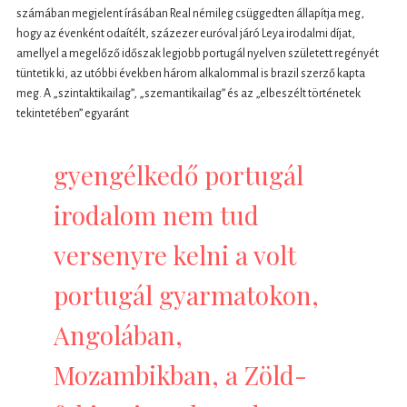
számában megjelent írásában Real némileg csüggedten állapítja meg,
hogy az évenként odaítélt, százezer euróval járó Leya irodalmi díjat,
amellyel a megelőző időszak legjobb portugál nyelven született regényét
tüntetik ki, az utóbbi években három alkalommal is brazil szerző kapta
meg. A „szintaktikailag”, „szemantikailag” és az „elbeszélt történetek
tekintetében” egyaránt
gyengélkedő portugál
irodalom nem tud
versenyre kelni a volt
portugál gyarmatokon,
Angolában,
Mozambikban, a Zöld-