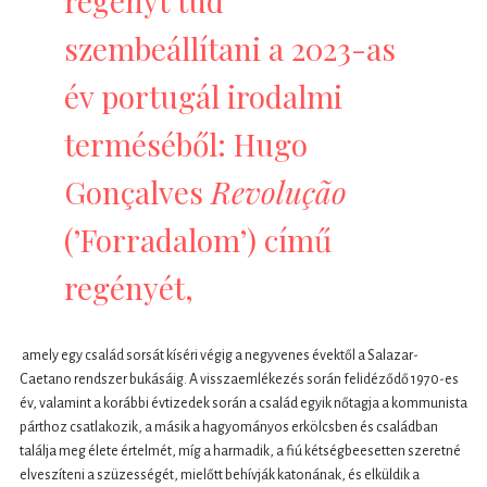
regényt tud
szembeállítani a 2023-as
év portugál irodalmi
terméséből: Hugo
Gonçalves
Revolução
(’Forradalom’) című
regényét,
amely egy család sorsát kíséri végig a negyvenes évektől a Salazar-
Caetano rendszer bukásáig. A visszaemlékezés során felidéződő 1970-es
év, valamint a korábbi évtizedek során a család egyik nőtagja a kommunista
párthoz csatlakozik, a másik a hagyományos erkölcsben és családban
találja meg élete értelmét, míg a harmadik, a fiú kétségbeesetten szeretné
elveszíteni a szüzességét, mielőtt behívják katonának, és elküldik a