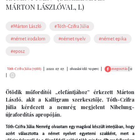
MÁRTON LÁSZLÓVAL, I.)
#Márton László
#Tóth-Czifra Júlia
#német irodalom
#német nyelv
#német epika
#eposz
Tóth-Czifra Júlia (1988)
|
2020. 07. 07.
|
olvasási idő: 10 perc
|
megosztás
| 0
|
Ötödik műfordítói „elefántjához” érkezett Márton
László, akit a Kalligram szerkesztője, Tóth-Czifra
Júlia kérdezett a nemrég megjelent Nibelung-
újrafordítás apropóján.
Tóth-Czifra Júlia: Nemrég olvastam egy magával készült interjúban, hogy
azért választotta a német nyelvet egyetemi szakként, mert a