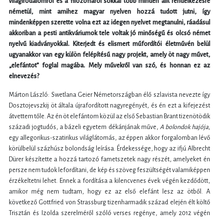
világirodalomról és a filozófiáról sokkal több minden állt rendelkezésre
németül, mint amihez magyar nyelven hozzá tudott jutni, így
mindenképpen szerette volna ezt az idegen nyelvet megtanulni, ráadásul
akkoriban a pesti antikváriumok tele voltak jó minőségű és olcsó német
nyelvű kiadványokkal. Kiterjedt és elismert műfordítói életművén belül
ugyanakkor van egy külön felépítésű nagy projekt, amely öt nagy művet,
„elefántot” foglal magába. Mely művekről van szó, és honnan ez az
elnevezés?
Márton László: Swetlana Geier Németországban élő szlavista nevezte így
Dosztojevszkij öt általa újrafordított nagyregényét, és én ezt a kifejezést
átvettem tőle. Az én öt elefántom közül az első Sebastian Brant tizenötödik
századi jogtudós, a bázeli egyetem dékánjának műve,
A bolondok hajója
,
egy allegorikus-szatirikus világlátomás, az éppen akkor forgalomban lévő
körülbelül százhúsz bolondság leírása. Érdekessége, hogy az ifjú Albrecht
Dürer készítette a hozzá tartozó fametszetek nagy részét, amelyeket én
persze nem tudok lefordítani, de kép és szöveg feszültségét valamiképpen
érzékeltetni lehet. Ennek a fordítása a kilencvenes évek végén kezdődött,
amikor még nem tudtam, hogy ez az első elefánt lesz az ötből. A
következő Gottfried von Strassburg tizenharmadik század elején élt költő
Trisztán és Izolda szerelméről szóló verses regénye, amely 2012 végén