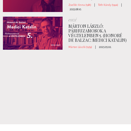
Zsellér Anna (1981)
|
Tóth Károly (1994)
|
2023.08.10.
esszé
MÁRTON LÁSZLÓ:
PÁRHUZAMOSOK A
VÉGTELENBEN 5. (HONORÉ
DE BALZAC: MEDICI KATALIN)
Márton László (1959)
|
2025.05.02.