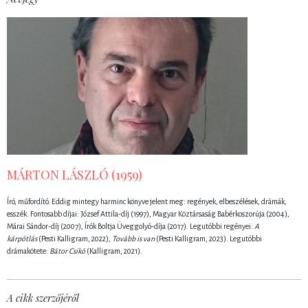
MÁRTON LÁSZLÓ (1959)
Író, műfordító. Eddig mintegy harminc könyve jelent meg: regények, elbeszélések, drámák,
esszék. Fontosabb díjai: József Attila-díj (1997), Magyar Köztársaság Babérkoszorúja (2004),
Márai Sándor-díj (2007), Írók Boltja Üveggolyó-díja (2017). Legutóbbi regényei:
A
kárpótlás
(Pesti Kalligram, 2022),
Tovább is van
(Pesti Kalligram, 2023). Legutóbbi
drámakötete:
Bátor Csikó
(Kalligram, 2021).
A cikk szerzőjéről