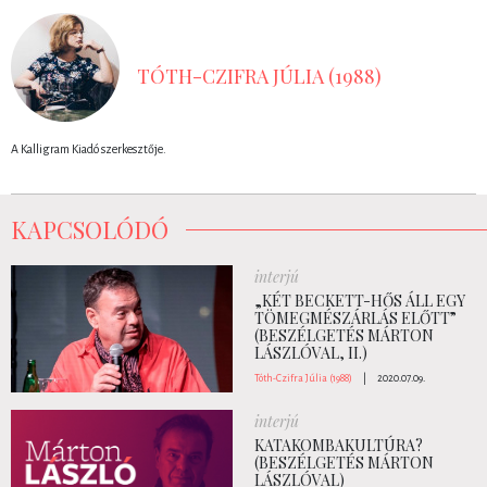
TÓTH-CZIFRA JÚLIA (1988)
A Kalligram Kiadó szerkesztője.
KAPCSOLÓDÓ
interjú
„KÉT BECKETT-HŐS ÁLL EGY
TÖMEGMÉSZÁRLÁS ELŐTT”
(BESZÉLGETÉS MÁRTON
LÁSZLÓVAL, II.)
Tóth-Czifra Júlia (1988)
|
2020.07.09.
interjú
KATAKOMBAKULTÚRA?
(BESZÉLGETÉS MÁRTON
LÁSZLÓVAL)