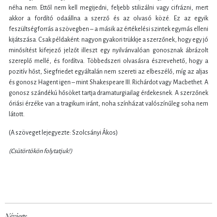
néha nem. Ettől nem kell megijedni, feljebb stilizálni vagy cifrázni, mert
akkor a fordító odaállna a szerző és az olvasó közé. Ez az egyik
feszültségforrás a szövegben – a másik az értékelési szintek egymás elleni
kijátszása. Csak példaként: nagyon gyakori trükkje a szerzőnek, hogy egy jó
minősítést kifejező jelzőt illeszt egy nyilvánvalóan gonosznak ábrázolt
szereplő mellé, és fordítva. Többedszeri olvasásra észrevehető, hogy a
pozitív hőst, Siegfriedet egyáltalán nem szereti az elbeszélő, míg az aljas
és gonosz Hagent igen – mint Shakespeare III. Richárdot vagy Macbethet. A
gonosz szándékú hősöket tartja dramaturgiailag érdekesnek. A szerzőnek
óriási érzéke van a tragikum iránt, noha színházat valószínűleg soha nem
látott.
(A szöveget lejegyezte: Szolcsányi Ákos)
(Csütörtökön folytatjuk!)
Névjegy