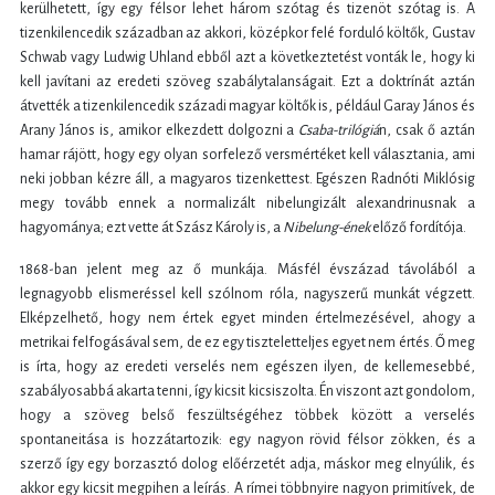
kerülhetett, így egy félsor lehet három szótag és tizenöt szótag is. A
tizenkilencedik században az akkori, középkor felé forduló költők, Gustav
Schwab vagy Ludwig Uhland ebből azt a következtetést vonták le, hogy ki
kell javítani az eredeti szöveg szabálytalanságait. Ezt a doktrínát aztán
átvették a tizenkilencedik századi magyar költők is, például Garay János és
Arany János is, amikor elkezdett dolgozni a
Csaba-trilógiá
n, csak ő aztán
hamar rájött, hogy egy olyan sorfelező versmértéket kell választania, ami
neki jobban kézre áll, a magyaros tizenkettest. Egészen Radnóti Miklósig
megy tovább ennek a normalizált nibelungizált alexandrinusnak a
hagyománya; ezt vette át Szász Károly is, a
Nibelung-ének
előző fordítója.
1868-ban jelent meg az ő munkája. Másfél évszázad távolából a
legnagyobb elismeréssel kell szólnom róla, nagyszerű munkát végzett.
Elképzelhető, hogy nem értek egyet minden értelmezésével, ahogy a
metrikai felfogásával sem, de ez egy tiszteletteljes egyet nem értés. Ő meg
is írta, hogy az eredeti verselés nem egészen ilyen, de kellemesebbé,
szabályosabbá akarta tenni, így kicsit kicsiszolta. Én viszont azt gondolom,
hogy a szöveg belső feszültségéhez többek között a verselés
spontaneitása is hozzátartozik: egy nagyon rövid félsor zökken, és a
szerző így egy borzasztó dolog előérzetét adja, máskor meg elnyúlik, és
akkor egy kicsit megpihen a leírás. A rímei többnyire nagyon primitívek, de