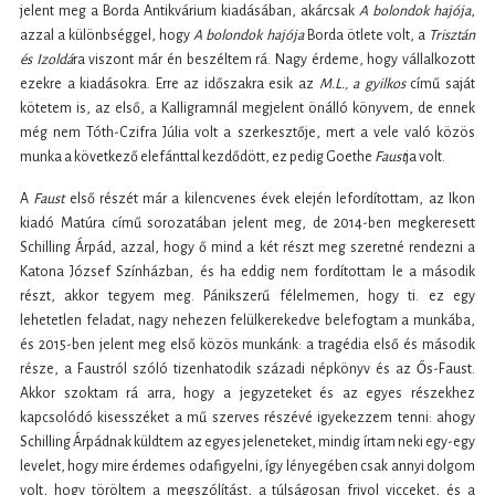
jelent meg a Borda Antikvárium kiadásában, akárcsak
A bolondok hajója
,
azzal a különbséggel, hogy
A bolondok hajója
Borda ötlete volt, a
Trisztán
és Izoldá
ra viszont már én beszéltem rá. Nagy érdeme, hogy vállalkozott
ezekre a kiadásokra. Erre az időszakra esik az
M.L., a gyilkos
című saját
kötetem is, az első, a Kalligramnál megjelent önálló könyvem, de ennek
még nem Tóth-Czifra Júlia volt a szerkesztője, mert a vele való közös
munka a következő elefánttal kezdődött, ez pedig Goethe
Faust
ja volt.
A
Faust
első részét már a kilencvenes évek elején lefordítottam, az Ikon
kiadó Matúra című sorozatában jelent meg, de 2014-ben megkeresett
Schilling Árpád, azzal, hogy ő mind a két részt meg szeretné rendezni a
Katona József Színházban, és ha eddig nem fordítottam le a második
részt, akkor tegyem meg. Pánikszerű félelmemen, hogy ti. ez egy
lehetetlen feladat, nagy nehezen felülkerekedve belefogtam a munkába,
és 2015-ben jelent meg első közös munkánk: a tragédia első és második
része, a Faustról szóló tizenhatodik századi népkönyv és az Ős-Faust.
Akkor szoktam rá arra, hogy a jegyzeteket és az egyes részekhez
kapcsolódó kisesszéket a mű szerves részévé igyekezzem tenni: ahogy
Schilling Árpádnak küldtem az egyes jeleneteket, mindig írtam neki egy-egy
levelet, hogy mire érdemes odafigyelni, így lényegében csak annyi dolgom
volt, hogy töröltem a megszólítást, a túlságosan frivol vicceket, és a