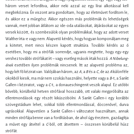
három verset lefordítva, akkor neki azzal az egy lírai alkotással kell
megbirkóznia. Én viszont arra gondoltam, hogy az életművet fordítom le,
és akkor ez a műegész. Akkor egészen más problémák és lehetőségek
vannak, mert jobban átlátom az ide-oda utalásokat, átjárásokat az egyes
versek között, és szembesülök olyan problémákkal, hogy az adott verset
Walther írta-e vagy nem. Alapvető kérdés, hogy hogyan komponáljam meg
a kötetet, mert nincs készen kapott struktúra. További kérdés az ő
esetében, hogy mi a strófák sorrendje, ugyanis megtette, hogy egy-egy
vershez további strófákat írt – vagy esetleg mások írtak hozzá.
A Nibelung-
ének
esetében ilyen problémák nincsenek. Itt az alapvető probléma az,
hogy két fő kézirat van. Valójában három, az
A
, a
B
és a
C
, de az
A
különféle
okokból kiesik, ma már nem szokás használni, helyette vagy a
B
-t, a Sankt
Gallen-i kéziratot, vagy a
C
-t, a donaueschingenit veszik alapul. Ez utóbbi
bővebb, körülbelül hetven strófával hosszabb, ott valaki megpróbálta az
ellentmondások egy részét kiküszöbölni. A Sankt Gallen-i egy korábbi
szövegstádium lehet, sokkal több ellentmondással, döccenővel, durva
ugrásokkal. Alapvetően a Sankt Gallen-i változatot használtam, annak
minden strófája benne van a fordításban, de ahol úgy éreztem, gazdagítja
a művet egy átvétel a
C
-ből, ott átvettem – összesen körülbelül húsz
strófát.