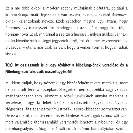
Ez a mű több okból a modern regény műfajának előfutára, például a
kompozíciója miatt: fejezetekre van osztva, ezeket a szerző
Aventure
-
öknek, kalandoknak nevezi. Ezek esetében megint úgy láttam, hogy
érdemes egy miniesszét írni mindegyiknek az elejére, hogy mi a tétje,
honnan-hová jut el, mit csinál a szerző a hőseivel, milyen trükkjei vannak,
aztán következnek a tárgyi jegyzetek arról, mit érdemes észrevetetni az
olvasóval – utána már csak az van, hogy a verses formát hogyan adjuk
vissza.
TCzJ: Itt oszlassunk is el egy tévhitet a Nibelung-ének verselése és a
Nibelung-strófa közötti összefüggésről!
ML: Nem tudjuk, hogy nézett ki egy középfelnémet vers metrikája, mert
nem maradt fenn a középkorból egyetlen német poétika vagy verstani
szabályrendszer sem. Viszont a
Nibelung-ének
nek annyira markáns a
verselése, hogy ki lehet belőle következtetni egyes szabályokat.
Négysoros, általában páros rímű strófák, a sorok közepén sormetszet van.
De ez a metrika szintén értelmezés kérdése. A szótagok száma változik,
mert valamiféle ütemszámláló versmérték lehetett a nibelungi, és egy
ütemhangsúlyos szótag mellé váltakozó számú hangsúlytalan szótag