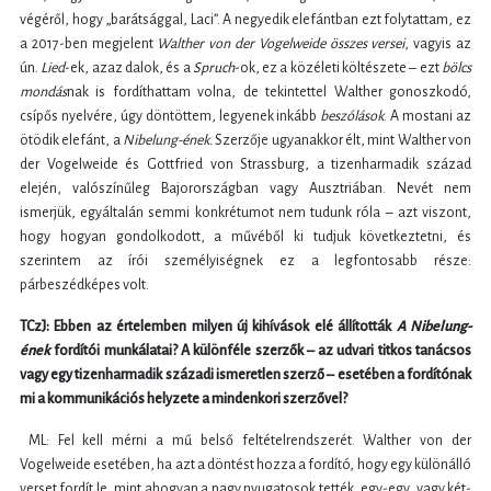
végéről, hogy „barátsággal, Laci”. A negyedik elefántban ezt folytattam, ez
a 2017-ben megjelent
Walther von der Vogelweide összes versei
, vagyis az
ún.
Lied
-ek, azaz dalok, és a
Spruch
-ok, ez a közéleti költészete – ezt
bölcs
mondás
nak is fordíthattam volna, de tekintettel Walther gonoszkodó,
csípős nyelvére, úgy döntöttem, legyenek inkább
beszólások
. A mostani az
ötödik elefánt, a
Nibelung-ének.
Szerzője ugyanakkor élt, mint Walther von
der Vogelweide és Gottfried von Strassburg, a tizenharmadik század
elején, valószínűleg Bajorországban vagy Ausztriában. Nevét nem
ismerjük, egyáltalán semmi konkrétumot nem tudunk róla – azt viszont,
hogy hogyan gondolkodott, a művéből ki tudjuk következtetni, és
szerintem az írói személyiségnek ez a legfontosabb része:
párbeszédképes volt.
TCzJ: Ebben az értelemben milyen új kihívások elé állították
A Nibelung-
ének
fordítói munkálatai? A különféle szerzők – az udvari titkos tanácsos
vagy egy tizenharmadik századi ismeretlen szerző – esetében a fordítónak
mi a kommunikációs helyzete a mindenkori szerzővel?
ML: Fel kell mérni a mű belső feltételrendszerét. Walther von der
Vogelweide esetében, ha azt a döntést hozza a fordító, hogy egy különálló
verset fordít le, mint ahogyan a nagy nyugatosok tették, egy-egy, vagy két-