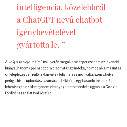
intelligencia, közelebbről
a ChatGPT nevű chatbot
igénybevételével
gyártotta le. ”
A
Tokyo-to Dojo-to
című mű ilyetén megalkotását persze nem az invenció
hiánya, hanem éppenséggel a bizonyítás szándéka, no meg alkalmasint az
önleleplezésben rejlő reklámérték felismerése motiválta. Ezen a helyen
pedig a hír az újdondász számára is felkínálja egy hasonló beismerés
lehetőségét: e cikk majdnem elhanyagolható töredéke ugyanis a Google
Fordító használatával készült.