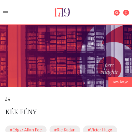
Fotó: könyv
hír
KÉK FÉNY
#Edgar Allan Poe
#Rie Kudan
#Victor Hugo