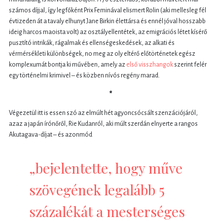
számos díjjal, így legfőként Prix Feminával elismert Rolin (aki mellesleg fél
évtizeden át a tavaly elhunyt Jane Birkin élettársa és ennél jóval hosszabb
ideig harcos maoista volt) az osztályellentétek, az emigrációs létet kísérő
pusztító intrikák, rágalmak és ellenségeskedések, az alkati és
vérmérsékleti különbségek, no meg az oly eltérő előtörténetek egész
komplexumát bontja ki művében, amely az
első visszhangok
szerint felér
egy történelmi krimivel – és közben nívós regény marad.
*
Végezetül itt is essen szó az elmúlt hét agyoncsócsált szenzációjáról,
azaz a japán írónőről, Rie Kudanról, aki múlt szerdán elnyerte a rangos
Akutagava-díjat – és azonmód
„bejelentette, hogy műve
szövegének legalább 5
százalékát a mesterséges