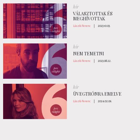
hír
VÁLASZTOTTAK ÉS
MEGHÍVOTTAK
László Ferenc
|
2023.10.03.
hír
NEM TEMETNI
László Ferenc
|
2023.08.22.
hír
ÜVEGTRÓNRA EMELVE
László Ferenc
|
2024.02.06.