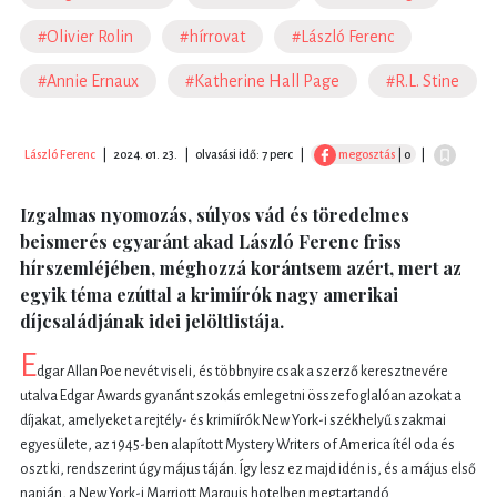
#Olivier Rolin
#hírrovat
#László Ferenc
#Annie Ernaux
#Katherine Hall Page
#R.L. Stine
László Ferenc
|
2024. 01. 23.
|
olvasási idő: 7 perc
|
megosztás
| 0
|
Izgalmas nyomozás, súlyos vád és töredelmes
beismerés egyaránt akad László Ferenc friss
hírszemléjében, méghozzá korántsem azért, mert az
egyik téma ezúttal a krimiírók nagy amerikai
díjcsaládjának idei jelöltlistája.
E
dgar Allan Poe nevét viseli, és többnyire csak a szerző keresztnevére
utalva Edgar Awards gyanánt szokás emlegetni összefoglalóan azokat a
díjakat, amelyeket a rejtély- és krimiírók New York-i székhelyű szakmai
egyesülete, az 1945-ben alapított Mystery Writers of America ítél oda és
oszt ki, rendszerint úgy május táján. Így lesz ez majd idén is, és a május első
napján, a New York-i Marriott Marquis hotelben megtartandó