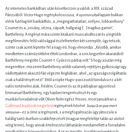
Az internetes barikádharc után következzen a valódi: a XIX. század
Párizsából. Victor Hugo regénykolosszusa,
A nyomorultak
lapjain bukkan
elénk futólag két barikádhős, a „megingathatatlan, erélyes, lobbanékony”
Cournet és a „sovány, vézna, sápadt, hallgatag […] tragikus gamin”,
Barthélemy. A regényt mára szinte kitakaró musicalváltozat és a legtöbb
megfilmesítés felől valósággal észlelhetetlen két szereplőt, úgy tetszik,
szinte csak azért léptette fel a nagy író, hogy elmondja: „Később, amikor
mindketten száműzöttként éltek Londonban, a sors kegyetlen akaratából
Barthélemy megölte Cournet-t. Gyászos párbaj volt.” S hogy azután még
megemlítse, miszerint Barthélemy utóbb valamely rejtélyes gyilkossági ügy
vádlottjaként akasztófán végezte Angliában, ahol „az igazságszolgáltatás
csak a halál tényét nézi”. Ettől a röpke Hugo-passzustól kiindulva ez a két
valós történelmi alak, Frédéric Cournet és az őt párbajban agyonlövő
Emmanuel Barthélemy, egy hajdani tengerésztiszt és egy
munkásforradalmár vált Olivier Rolin egész frissen, most januárban a
Gallimard kiadónál megjelent
regényének hősévé.
Jusqu'à ce que mort
s'ensuive
– ez a címe a regénynek, s a megfogalmazás úgy játssza ki a
halálig tartó duellum szakkifejezését (magyar megfelelője talán az utolsó
vérig lenne), hogy annak értelmezési láthatárán mindamellett a forradalmi
mindhalálig is körvonalazódjon. A 76 esztendős, korábbi műveiért már