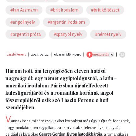
#Jan Assmann
#brit irodalom
#brit költészet
#angol nyelv
#argentin irodalom
#argentin próza
#spanyol nyelv
#német nyelv
László Ferenc
|
2024. 02. 27.
|
olvasási idő: 7 perc
|
megosztás
| 0
|
Három holt, ám lenyűgözően eleven hatású
nagyságról: egy német egyiptológusról, a latin-
amerikai irodalom Párizsban újrafelfedezett
kulcsfigurájáról és a romantika korának angol
főszereplőjéről esik szó László Ferenc e heti
szemléjében.
V
annak irodalmi héroszok, akiket koronként még úgy is újra felfedeznek,
hogy mindaközben egy pillanatra sem voltak elfeledve. Ilyen nagyság
például és kiválólag
George Gordon, Byron hatodik bárója
, a romantika és