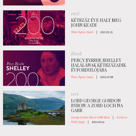
esszé
KÉTSZÁZ ÉVE HALT MEG
JOHN KEATS
Péter Ágnes (1941)
|
2021.02.23.
Ikszek
PERCY BYSSHE SHELLEY
HALÁLÁNAK KÉTSZÁZADIK
ÉVFORDULÓJÁRA
Péter Ágnes (1941)
|
2022.07.08.
vers
LORD GEORGE GORDON
BYRON: A ZORD LOCH NA
GARR
George Gordon Byron (1788-1824)
|
Ambrus
Máté (1994)
|
2024.04.19.