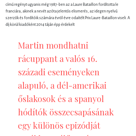
című regényt ugyanis még 1987-ben az a Laure Bataillon fordította le
franciára, akinek a nevét azóta jelentős elismerés, az idegen nyelvű
szerzők és fordítóik számára évről évre odaítélt Prix Laure-Bataillon viseli. A
díj körül kiadóként 2014 táján épp érdekelt
Martin mondhatni
rácuppant a valós 16.
századi eseményeken
alapuló, a dél-amerikai
őslakosok és a spanyol
hódítók összecsapásának
egy különös epizódját