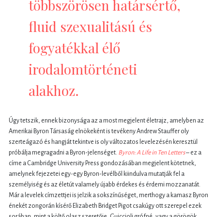
többszörösen határsértő,
fluid szexualitású és
fogyatékkal élő
irodalomtörténeti
alakhoz.
Úgy tetszik, ennek bizonysága az a most megjelent életrajz, amelyben az
Amerikai Byron Társaság elnökeként is tevékeny Andrew Stauffer oly
szerteágazó és hangját tekintve is oly változatos levelezésén keresztül
próbálja megragadni a Byron-jelenséget.
Byron: A Life in Ten Letters
– ez a
címe a Cambridge University Press gondozásában megjelent kötetnek,
amelynek fejezetei egy-egy Byron-levélből kiindulva mutatják fel a
személyiség és az életút valamely újabb érdekes és érdemi mozzanatát.
Már a levelek címzettjei is jelzik a sokszínűséget, merthogy a kamasz Byron
énekét zongorán kísérő Elizabeth Bridget Pigot csakúgy ott szerepel ezek
sorában, mint a költő olasz szeretője, Guiccioli grófné, vagy a görögök