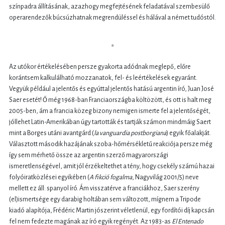
színpadra állításának, azazhogy megfejtésének feladatával szembesülő
operarendezők búcsúzhatnak megrendüléssel és hálával a német tudóstól.
*
Az utókor értékelésében persze gyakorta adódnak meglepő, előre
korántsem kalkulálható mozzanatok, fel- és leértékelések egyaránt.
Vegyük például a jelentős és egyúttal jelentős hatású argentin író, Juan José
Saer esetét! Ő még 1968-ban Franciaországba költözött, és ott is halt meg
2005-ben, ám a francia közeg bizony nemigen ismerte fel a jelentőségét,
jóllehet Latin-Amerikában úgy tartották és tartják számon mindmáig Saert
mint a Borges utáni avantgárd (
la vanguardia postborgiana
) egyik főalakját.
Választott második hazájának szoba-hőmérsékletű reakciója persze még
így sem mérhető össze az argentin szerző magyarországi
ismeretlenségével, amit jól érzékeltethet a tény, hogy csekély számú hazai
folyóiratközlései egyikében (
A fikció fogalma
, Nagyvilág 2001/5) neve
mellett ez áll: spanyol író. Ám visszatérve a franciákhoz, Saer szerény
(el)ismertsége egy darabig holtában sem változott, mígnem a Tripode
kiadó alapítója, Frédéric Martin jószerint véletlenül, egy fordítói díj kapcsán
fel nem fedezte magának az író egyik regényét. Az 1983-as
El Entenado