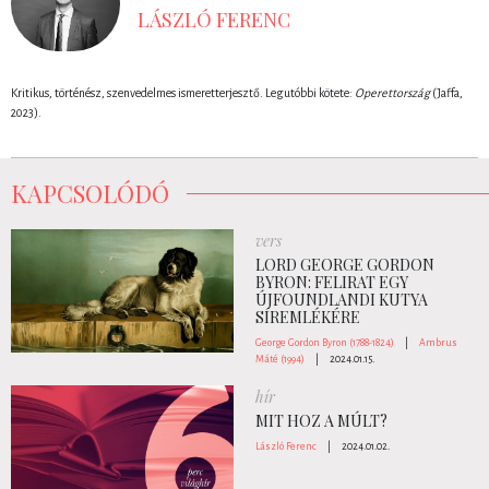
LÁSZLÓ FERENC
Kritikus, történész, szenvedelmes ismeretterjesztő. Legutóbbi kötete:
Operettország
(Jaffa,
2023).
KAPCSOLÓDÓ
vers
LORD GEORGE GORDON
BYRON: FELIRAT EGY
ÚJFOUNDLANDI KUTYA
SÍREMLÉKÉRE
George Gordon Byron (1788-1824)
|
Ambrus
Máté (1994)
|
2024.01.15.
hír
MIT HOZ A MÚLT?
László Ferenc
|
2024.01.02.