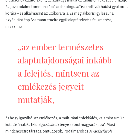
eredetének kutatójaként, de szintúgy mint a kulturális emlékezet elemzője
és „az irodalmi kommunikáció archeológusa” is rendkívüli hatást gyakorolt
korára – és alkalmasint az utókorára is. Ez még akkor is így lesz, ha
egyébiránt épp Assmann emelte egyik alaptételévé a felismerést,
miszerint:
„az ember természetes
alaptulajdonságai inkább
a felejtés, mintsem az
emlékezés jegyeit
mutatják,
és hogy igazából az emlékezés, a múlt iránti érdeklődés, valamint a múlt
kutatásának és feldolgozásának ténye szorul magyarázatra”. Most
mindenesetre társadalomtudósok, irodalmárok és
A varázsfuvola