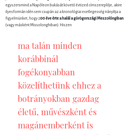
egyszersmind a Napóleon bukását követő évtized címszereplője, akire
ilyesformán idén sem csupán az a kronológiai esetlegesség irányítja a
figyelmünket, hogy 2
00 éve érte a halál a görögországi Meszolóngiban
(vagy másként Missolonghiban). Hiszen
ma talán minden
korábbinál
fogékonyabban
közelíthetünk ehhez a
botrányokban gazdag
életű, művészként és
magánemberként is