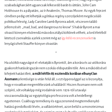
szabadságharcáért ugyancsak lelkesedő barát és útitárs, John Cam
Hobhouse és a pályatárs, az ír Anakreón, Thomas Moore. Az egyik fejezet
címében pedig ott lelhetjük a gótikus regény szerzőjeként megdicsőülő
politikusfeleség, Lady Caroline Lamb Byronra adott, vészesen találó
jellemzését: „mad, bad, and dangerous to know”. S habár Byront a mai
olvasó könnyen elsőrendű másodosztályú költőnek vélheti, a lord életéből
kitetsző zsenialitás a jelek szerint még az
így ítélő recenzenseket
is
lenyűgözheti Stauffer könyve olvastán.
*
Ha a költői nagyságot el-elvitatják is Byrontól, ám a korára és az utókorára
gyakorolt hatását igazán nem szokás eldisputálni tőle. Ami a működésével
kifejtett hatást illeti,
a múlt hétfőn 85 esztendős korában elhunyt Jan
Assmann
jelentősége is vitán felül áll, s ezt éppenséggel az is bizonyítja,
hogy e rovatban megemlékezünk a haláláról. Hiszen Assmann nem volt
szépíró, sőt voltaképp még irodalmár sem: 1976-tól a tavalyi
visszavonulásáig az egyiptológia professzora volt a heidelbergi
egyetemen. Csakhogy termékeny és egyszersmind megtermékenyítő
hatású gondolkodó lévén, a vallástörténet, azon belül is a monoteizmus