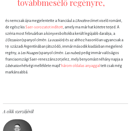
továbbmesélő regényre,
és nemcsak újra megjelentette a franciául a
L'Ancêtre
címet viselő románt,
de egész kis
Saer-sorozatot indított
, amely ma már hat kötetre terjed. A
széria most februárban a könyvesboltokba került legújabb darabja, a
L’Occasion
(spanyol címén:
La ocasión
) és az ahhoz hasonlóan ugyancsak a
19. századi Argentínában játszódó, immár második kiadásban megjelenő
regény, a
Les Nuages
(spanyol címén:
Las nubes
) pedig immár valóságos
franciaországi Saer-reneszánszot jelez, mely benyomást néhány napja a
Libération
hétvégi melléklete majd’
három oldalas anyaggal
tett csak még
markánsabbá.
A cikk szerzőjéről