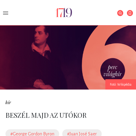
Fotó: Wikipédia
hír
BESZÉL MAJD AZ UTÓKOR
#George Gordon Byron
#Juan José Saer