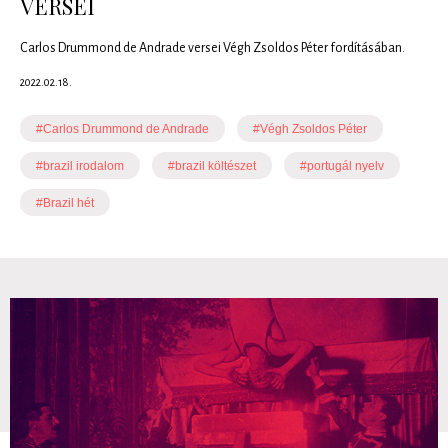
VERSEI
Carlos Drummond de Andrade versei Végh Zsoldos Péter fordításában.
2022.02.18.
#Carlos Drummond de Andrade
#Végh Zsoldos Péter
#brazil irodalom
#brazil költészet
#portugál nyelv
#Brazil hét