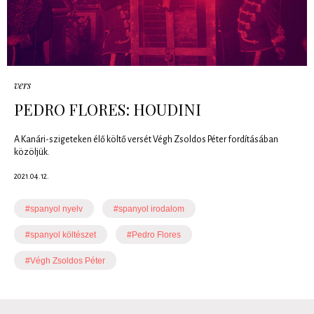
vers
PEDRO FLORES: HOUDINI
A Kanári-szigeteken élő költő versét Végh Zsoldos Péter fordításában
közöljük.
2021.04.12.
#spanyol nyelv
#spanyol irodalom
#spanyol költészet
#Pedro Flores
#Végh Zsoldos Péter