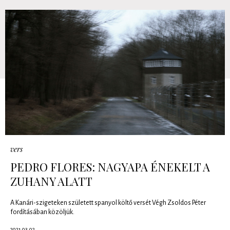
vers
PEDRO FLORES: NAGYAPA ÉNEKELT A
ZUHANY ALATT
A Kanári-szigeteken született spanyol költő versét Végh Zsoldos Péter
fordításában közöljük.
2021.03.02.