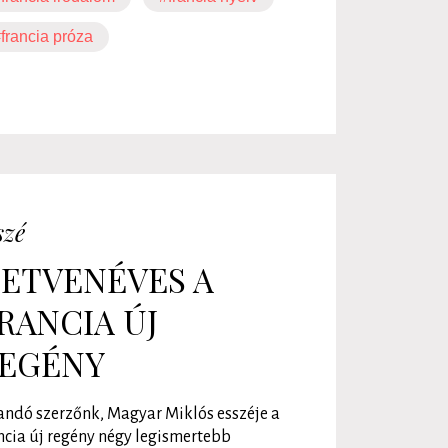
francia próza
szé
ETVENÉVES A
RANCIA ÚJ
EGÉNY
andó szerzőnk, Magyar Miklós esszéje a
ncia új regény négy legismertebb