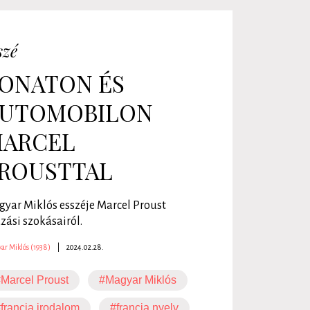
szé
ONATON ÉS
UTOMOBILON
ARCEL
ROUSTTAL
yar Miklós esszéje Marcel Proust
zási szokásairól.
ar Miklós (1938)
|
2024.02.28.
Marcel Proust
#Magyar Miklós
francia irodalom
#francia nyelv