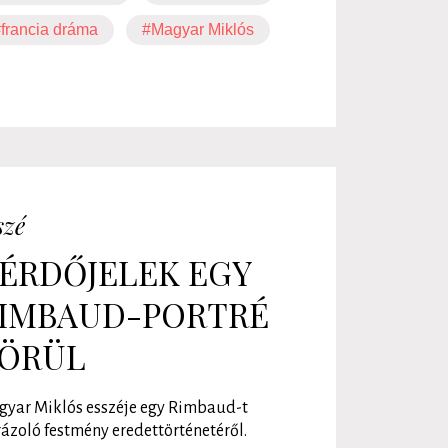
francia dráma
#Magyar Miklós
szé
ÉRDŐJELEK EGY
IMBAUD-PORTRÉ
ÖRÜL
yar Miklós esszéje egy Rimbaud-t
ázoló festmény eredettörténetéről.