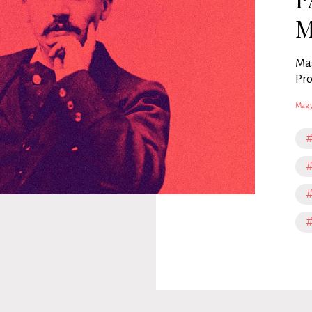
M
Mag
Pro
Magy
#
#
#
#