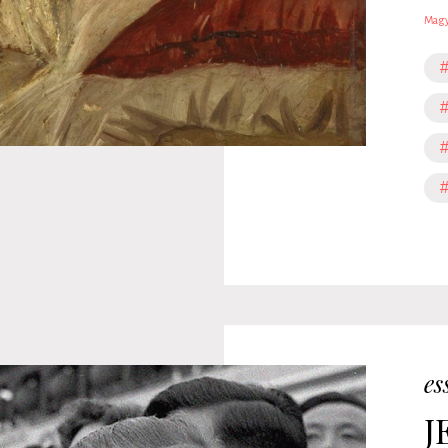
Magy
#
#
#
es
J