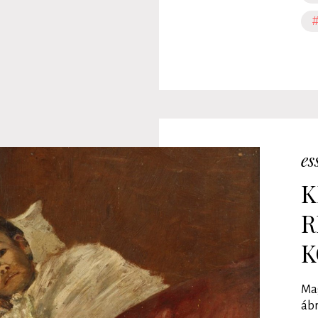
#
es
K
R
K
Mag
ábr