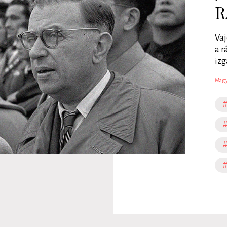
R
Vaj
a r
izg
Magy
#
#
#
#