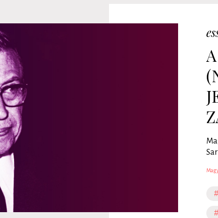
es
A
(
J
Z
Mag
Sar
Magy
#
#