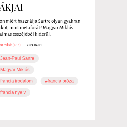
ÁKJAI
on miért használja Sartre olyan gyakran
ákot, mint metaforát? Magyar Miklós
almas esszéjéből kiderül.
ar Miklós (1938)
|
2024.04.03.
Jean-Paul Sartre
Magyar Miklós
francia irodalom
#francia próza
francia nyelv