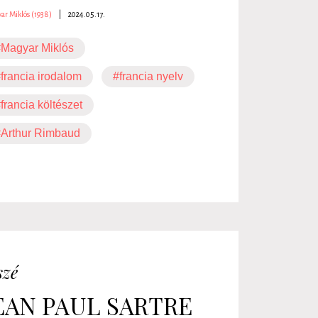
ar Miklós (1938)
|
2024.05.17.
Magyar Miklós
francia irodalom
#francia nyelv
francia költészet
#Arthur Rimbaud
szé
EAN PAUL SARTRE