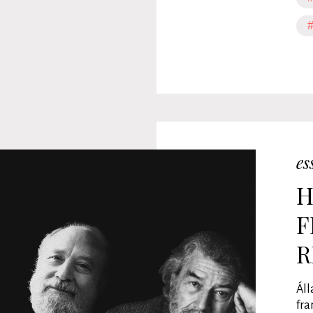
#
es
H
F
R
Áll
fra