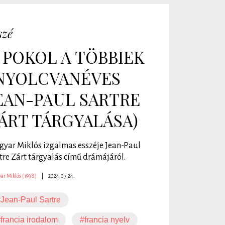
szé
 POKOL A TÖBBIEK
NYOLCVANÉVES
EAN-PAUL SARTRE
ÁRT TÁRGYALÁSA)
yar Miklós izgalmas esszéje Jean-Paul
tre Zárt tárgyalás című drámájáról.
ar Miklós (1938)
|
2024.07.24.
Jean-Paul Sartre
francia irodalom
#francia nyelv