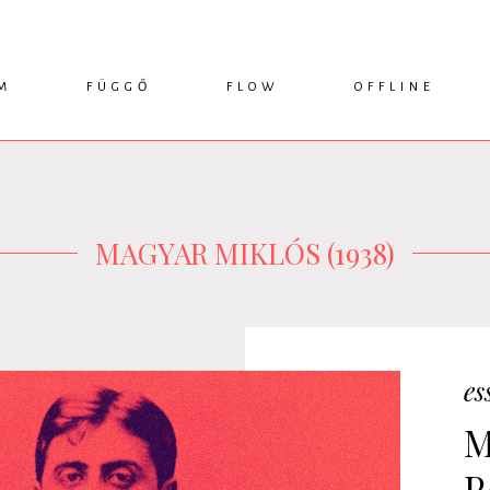
M
FÜGGŐ
FLOW
OFFLINE
ESSZÉ
HÍR
1749 KÖNYVEK
KRITIKA
INTERJÚ
RENDEZVÉNYEK
TANULMÁNY
MŰHELYNAPLÓ
PODCAST
IKSZEK
TOPLISTA
MAGYAR MIKLÓS (1938)
es
M
P