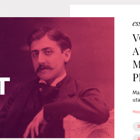
es
V
A
M
P
Mag
uta
Magy
#
#