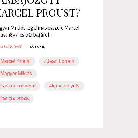
ARCEL PROUST?
yar Miklós izgalmas esszéje Marcel
ust 1897-es párbajáról.
ar Miklós (1938)
|
2024.09.11.
Marcel Proust
#Jean Lorrain
Magyar Miklós
francia irodalom
#francia nyelv
francia próza