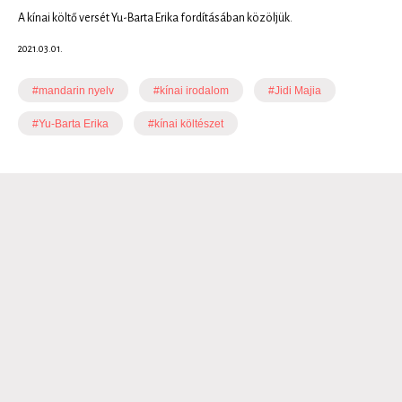
A kínai költő versét Yu-Barta Erika fordításában közöljük.
2021.03.01.
#mandarin nyelv
#kínai irodalom
#Jidi Majia
#Yu-Barta Erika
#kínai költészet