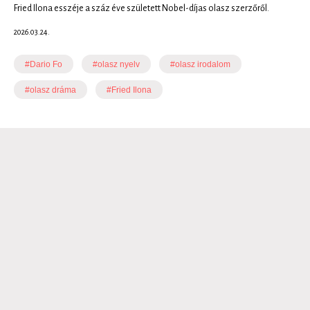
Fried Ilona esszéje a száz éve született Nobel-díjas olasz szerzőről.
2026.03.24.
#Dario Fo
#olasz nyelv
#olasz irodalom
#olasz dráma
#Fried Ilona