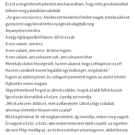
És ezt a megérdemelt pihenést arra használtam, hogy mély gondolatokkal
töltsem meg palatáblám rubrikáit:
„Az igazi vers tűzvész. A költészet mindenhol hirdeti magát, beteljesüléseit
gyönyörrel vagy kínnal terhes nyögések világítják meg.
Anyanyelven írni tilos.
A négy égtáj igazából három: dél és észak.
A vers valami, ami lesz.
A vers valami, ami nincs, de kéne legyen.
A vers valami, ami sohasem volt, ami sohasem lehet.
Menekülj a külső fenségestől, ha nem akarod, hogy szétlapítson a szél.
Ha nem csinálnék évente legalább egy őrültséget, megőrülnék.”
Fogom az ejtőernyőmet, és csillagom pereméről rögtön az utolsó lehelet
légkörébe vetem magam.
Végeérhetetlenül forgok az álmok szikláin, forgok a halál felhői között.
Egy rózsán ülve találok a Szűzre, ő pedig azt mondja:
„Nézd a kezem: átlátszó, mint a villanykörte. Látod a lágy szálakat,
ahonnan érintetlen fényem vére szalad?
Nézd a glóriámat. Itt-ott megkarcolódott, így tanúsítja, milyen öreg vagyok.
Én vagyok a Szűz, a Szűz, akin emberi tinta nem ejtett szeplőt, az egyetlen,
aki nem félig-meddig az, az én beosztottam a tizenegyezer, akiket bizony