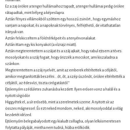
Ez a zaj örökre a tenger hullámaihoz tapadt, a tenger hullámai pedig örökre
rátapadtak, mint bélyeg a képeslapra.
Aztán fényes villámokból szőttem egy hosszú zsinórt , hogy egymáshoz
varrjam a napokat; és a napoknak törvényes, felfejthető, de vitathatatlan
irányuk van.
Aztán felskicceltem a föld térképeit és a tenyérvonalakat.
Aztán ittam egy kis konyakot (a vízrajz miatt).
Aztán megteremtettem a szájat és a száj ajkait, hogy rabul ejtsem a téves
mosolyokat és a száj fogait, hogy őrizzék a mocskot, ami kiszaladna a
szánkon.
Megteremtettem a száj nyelvét, amit az emberek eltérítettek a céljától,
amikor megtanították beszélni... őt, őt, a szép úszónőt, örökre eltérítették a
céljától, az édesvízi, tiszta cirógatástól.”
Ejtőernyőm szédületes zuhanásba kezdett. Ilyen erősen vonz a halál és a
nyitott sírgödör.
Higgyétek el, a sír erősebb, mint a szerelmetek szeme. A nyitott sír az
összes mágnessel. És ezt neked mondom, neked, aki mosolyoddal a világ
kezdetét idézed.
Ejtőernyőm belegabalyodott egy kialudt csillagba, olyan lelkiismeretesen
folytatta pályáját, mintha nem tudná, hiába erőlködik.