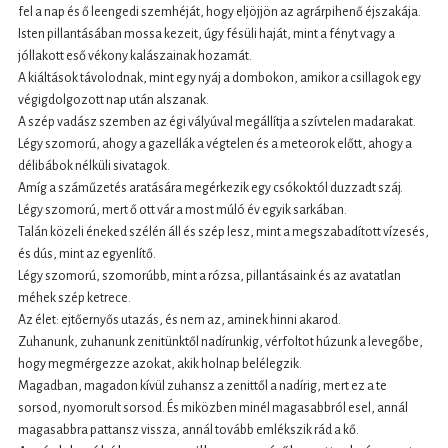
fel a nap és ő leengedi szemhéját, hogy eljöjjön az agrárpihenő éjszakája.
Isten pillantásában mossa kezeit, úgy fésüli haját, mint a fényt vagy a
jóllakott eső vékony kalászainak hozamát.
A kiáltások távolodnak, mint egy nyáj a dombokon, amikor a csillagok egy
végigdolgozott nap után alszanak.
A szép vadász szemben az égi vályúval megállítja a szívtelen madarakat.
Légy szomorú, ahogy a gazellák a végtelen és a meteorok előtt, ahogy a
délibábok nélküli sivatagok.
Amíg a száműzetés aratására megérkezik egy csókoktól duzzadt száj.
Légy szomorú, mert ő ott vár a most múló év egyik sarkában.
Talán közeli éneked szélén áll és szép lesz, mint a megszabadított vízesés,
és dús, mint az egyenlítő.
Légy szomorú, szomorúbb, mint a rózsa, pillantásaink és az avatatlan
méhek szép ketrece.
Az élet: ejtőernyős utazás, és nem az, aminek hinni akarod.
Zuhanunk, zuhanunk zenitünktől nadírunkig, vérfoltot húzunk a levegőbe,
hogy megmérgezze azokat, akik holnap belélegzik.
Magadban, magadon kívül zuhansz a zenittől a nadírig, mert ez a te
sorsod, nyomorult sorsod. És miközben minél magasabbról esel, annál
magasabbra pattansz vissza, annál tovább emlékszik rád a kő.