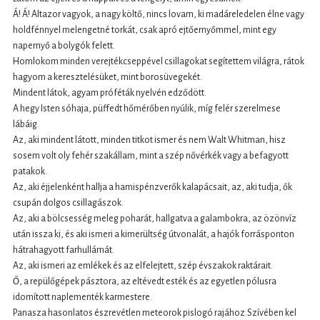
Á! Á! Altazor vagyok, a nagy költő, nincs lovam, ki madáreledelen élne vagy
holdfénnyel melengetné torkát, csak apró ejtőernyőmmel, mint egy
napernyő a bolygók felett.
Homlokom minden verejtékcseppével csillagokat segítettem világra, rátok
hagyom a keresztelésüket, mint borosüvegekét.
Mindent látok, agyam próféták nyelvén edződött.
A hegy Isten sóhaja, püffedt hőmérőben nyúlik, míg felér szerelmese
lábáig.
Az, aki mindent látott, minden titkot ismer és nem Walt Whitman, hisz
sosem volt oly fehér szakállam, mint a szép nővérkék vagy a befagyott
patakok.
Az, aki éjjelenként hallja a hamispénzverők kalapácsait, az, aki tudja, ők
csupán dolgos csillagászok.
Az, aki a bölcsesség meleg poharát, hallgatva a galambokra, az özönvíz
után issza ki, és aki ismeri a kimerültség útvonalát, a hajók forrásponton
hátrahagyott farhullámát.
Az, aki ismeri az emlékek és az elfelejtett, szép évszakok raktárait.
Ő, a repülőgépek pásztora, az eltévedt esték és az egyetlen pólusra
idomított naplementék karmestere.
Panasza hasonlatos észrevétlen meteorok pislogó rajához.Szívében kel