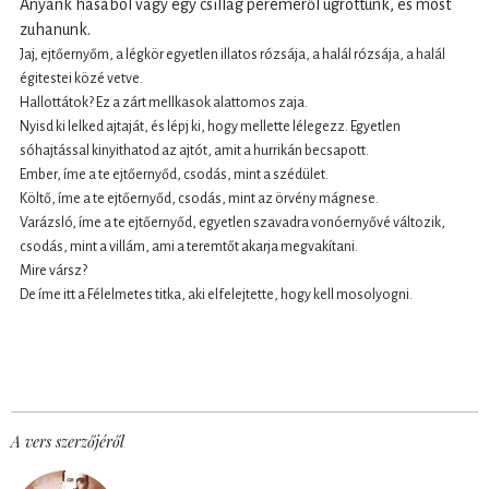
Anyánk hasából vagy egy csillag pereméről ugrottunk, és most
zuhanunk.
Jaj, ejtőernyőm, a légkör egyetlen illatos rózsája, a halál rózsája, a halál
égitestei közé vetve.
Hallottátok? Ez a zárt mellkasok alattomos zaja.
Nyisd ki lelked ajtaját, és lépj ki, hogy mellette lélegezz. Egyetlen
sóhajtással kinyithatod az ajtót, amit a hurrikán becsapott.
Ember, íme a te ejtőernyőd, csodás, mint a szédület.
Költő, íme a te ejtőernyőd, csodás, mint az örvény mágnese.
Varázsló, íme a te ejtőernyőd, egyetlen szavadra vonóernyővé változik,
csodás, mint a villám, ami a teremtőt akarja megvakítani.
Mire vársz?
De íme itt a Félelmetes titka, aki elfelejtette, hogy kell mosolyogni.
A vers szerzőjéről