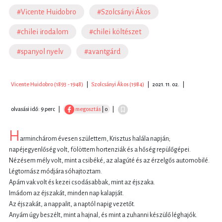
#Vicente Huidobro
#Szolcsányi Ákos
#chilei irodalom
#chilei költészet
#spanyol nyelv
#avantgárd
Vicente Huidobro (1893 - 1948)
|
Szolcsányi Ákos (1984)
|
2021. 11. 02.
|
olvasási idő: 9 perc
|
megosztás
| 0
|
H
arminchárom évesen születtem, Krisztus halála napján;
napéjegyenlőség volt, fölöttem hortenziák és a hőség repülőgépei.
Nézésem mély volt, mint a csibéké, az alagúté és az érzelgős automobilé.
Légtornász módjára sóhajtoztam.
Apám vak volt és kezei csodásabbak, mint az éjszaka.
Imádom az éjszakát, minden nap kalapját.
Az éjszakát, a nappalit, a naptól napig vezetőt.
Anyám úgy beszélt, mint a hajnal, és mint a zuhanni készülő léghajók.