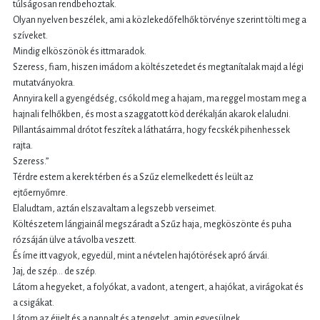
túlságosan rendbehoztak.
Olyan nyelven beszélek, ami a közlekedőfelhők törvénye szerint tölti meg a
szíveket.
Mindig elköszönök és ittmaradok.
Szeress, fiam, hiszen imádom a költészetedet és megtanítalak majd a légi
mutatványokra.
Annyira kell a gyengédség, csókold meg a hajam, ma reggel mostam meg a
hajnali felhőkben, és most a szaggatott köd derékalján akarok elaludni.
Pillantásaimmal drótot feszítek a láthatárra, hogy fecskék pihenhessek
rajta.
Szeress.”
Térdre estem a kerek térben és a Szűz elemelkedett és leült az
ejtőernyőmre.
Elaludtam, aztán elszavaltam a legszebb verseimet.
Költészetem lángjainál megszáradt a Szűz haja, megköszönte és puha
rózsáján ülve a távolba veszett.
És íme itt vagyok, egyedül, mint a névtelen hajótörések apró árvái.
Jaj, de szép... de szép.
Látom a hegyeket, a folyókat, a vadont, a tengert, a hajókat, a virágokat és
a csigákat.
Látom az éjjelt és a nappalt és a tengelyt, amin egyesülnek.