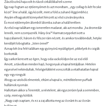
Zászlószínű haja volt és távoli cirkálókkal teli szeme.
Egy nap fogtam az ejtőernyőmet és azt mondtam, „egy csillag és két fecske
közé”. Íme a halál, úgy közelít, mint a föld a zuhanó léggömbhöz.
Anyám elhagyatott könnyeket hímzett az első szivárványokra.
És most ejtőernyőm álomból álomba zuhan a halál terében.
Az első nap találtam egy ismeretlen madarat, aki azt mondta: „ha dromedár
lennék, nem szomjaznék. Hány óra?” Harmatcseppeket ivott a
hajszálaimról, három és félszer rám nézett, és amikor továbbindult, hetyke
kendőjét lobogtatta: „Isten önnel!”
Aznap két óra felé találtam egy gyönyörű repülőgépet, pikkelyek és csigák
borították.
Egy sarkot keresett az égen, hogy oda vackolódjon be az eső elől
Amott, a távolban minden hajó, horgonyuk a hajnal tintájában. Hirtelen
egyesével nekiindultak, felségjelükként vonszolták a vitathatatlan hajnal
egy-egy rongyát.
Ahogy az utolsók elmentek, eltűnt a hajnal is, mértéktelenre puffadt
hullámok nyomán.
Hallottam akkor a Teremtőt, a névtelent, aki egyszerűen lyuk a semmiben,
szép, mint egy köldök.
„Nagy zajt csaptam, és ez a zaj alkotta meg az óceánt és az óceán
hullámait.