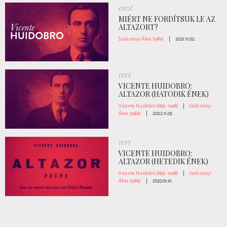
esszé
MIÉRT NE FORDÍTSUK LE AZ
ALTAZORT?
Szolcsányi Ákos (1984)
|
2021.11.02.
vers
VICENTE HUIDOBRO:
ALTAZOR (HATODIK ÉNEK)
Vicente Huidobro (1893 - 1948)
|
Szolcsányi
Ákos (1984)
|
2022.11.03.
vers
VICENTE HUIDOBRO:
ALTAZOR (HETEDIK ÉNEK)
Vicente Huidobro (1893 - 1948)
|
Szolcsányi
Ákos (1984)
|
2023.01.16.