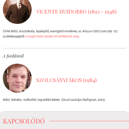
VICENTE HUIDOBRO (1893 - 1948)
Chilei költő, arisztokrata, lapalapító, avantgárd mindenes, az
Altazor
(1931) szerzője. 127.
születésnapjáról
a Google külön doodle-lel emlékezett meg
.
A fordítóról
SZOLCSÁNYI ÁKOS (1984)
Költő, bölcsész, műfordító. Legutóbbi kötete:
Dávid családjai
(Kalligram, 2023)
KAPCSOLÓDÓ