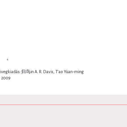
*
szövegkiadás: 归鸟in A. R. Davis, T’ao Yüan-ming
, 2009