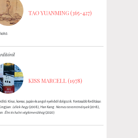
TAO YUANMING (365-427)
 költő.
rdítóról
KISS MARCELL (1978)
dító. Kínai, koreai, japán és angol nyelvből dolgozik. Fontosabb fordításai:
Xingjian:
Lélek-hegy
(2008), Han Kang:
Nemes teremtmények
(2018),
an:
Élni és halni végkimerülésig
(2020)