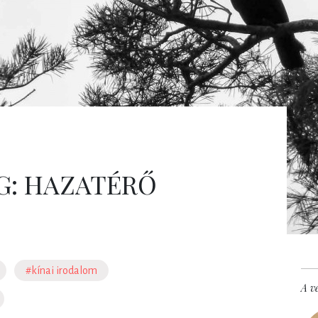
G: HAZATÉRŐ
#kínai irodalom
A ve