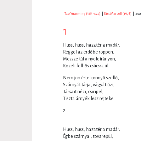
Tao Yuanming (365-427)
|
Kiss Marcell (1978)
|
202
1
Huss, huss, hazatér a madár.
Reggel az erdőbe röppen,
Messze túl a nyolc irányon,
Közeli felhős csúcsra ül.
Nem jön érte könnyű szellő,
Szárnyát tárja, vágyát űzi,
Társait nézi, csiripel,
Tiszta árnyék lesz rejteke.
2
Huss, huss, hazatér a madár.
Égbe szárnyal, tovarepül,