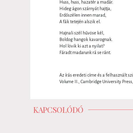
Huss, huss, hazatér a madár.
Hideg ágon szárnyát hajtja,
Erdőszélen innen marad,
A fák tetején alszik el.
Hajnali szél hűvöse kél,
Boldog hangok kavarognak.
Hol lövik ki azt a nyilat?
Fáradt madarunk rá se ránt.
Az írás eredeti címe és a felhasznált 
Volume II., Cambridge University Press
KAPCSOLÓDÓ