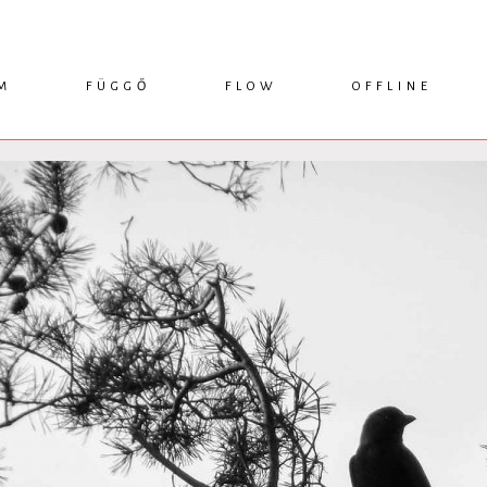
M
FÜGGŐ
FLOW
OFFLINE
ESSZÉ
HÍR
1749 KÖNYVEK
KRITIKA
INTERJÚ
RENDEZVÉNYEK
TANULMÁNY
MŰHELYNAPLÓ
PODCAST
IKSZEK
TOPLISTA