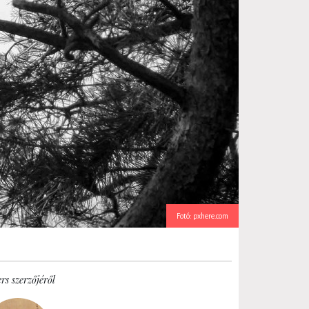
Fotó: pxhere.com
rs szerzőjéről