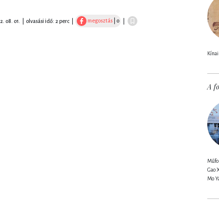
megosztás
| 0
2. 08. 01.
|
olvasási idő: 2 perc
|
|
Kínai
A fo
Műfor
Gao 
Mo Y