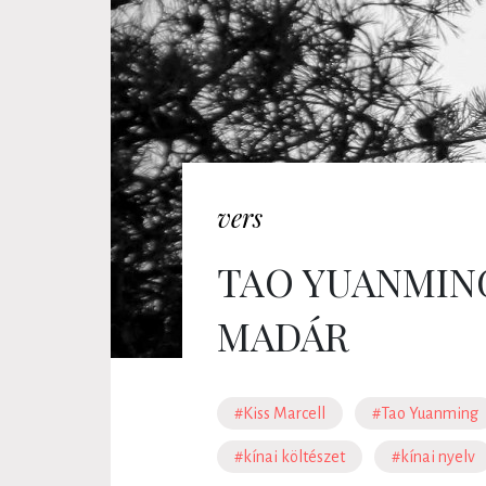
vers
TAO YUANMIN
MADÁR
#Kiss Marcell
#Tao Yuanming
#kínai költészet
#kínai nyelv