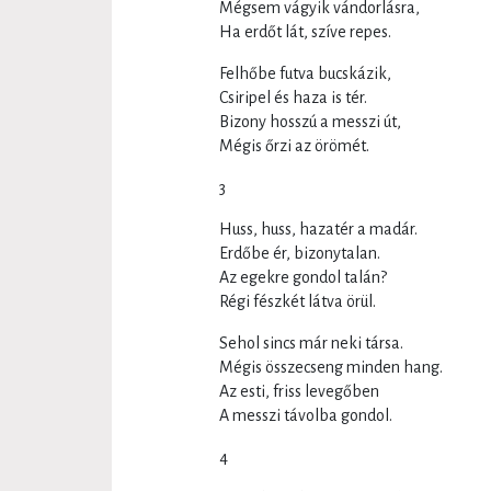
Mégsem vágyik vándorlásra,
Ha erdőt lát, szíve repes.
Felhőbe futva bucskázik,
Csiripel és haza is tér.
Bizony hosszú a messzi út,
Mégis őrzi az örömét.
3
Huss, huss, hazatér a madár.
Erdőbe ér, bizonytalan.
Az egekre gondol talán?
Régi fészkét látva örül.
Sehol sincs már neki társa.
Mégis összecseng minden hang.
Az esti, friss levegőben
A messzi távolba gondol.
4