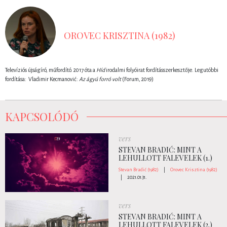
OROVEC KRISZTINA (1982)
Televíziós újságíró, műfordító. 2017 óta a
Híd
irodalmi folyóirat fordításszerkesztője. Legutóbbi
fordítása: Vladimir Kecmanović:
Az ágyú forró volt
(Forum, 2019)
KAPCSOLÓDÓ
vers
STEVAN BRADIĆ: MINT A
LEHULLOTT FALEVELEK (1.)
Stevan Bradić (1982)
|
Orovec Krisztina (1982)
|
2021.01.31.
vers
STEVAN BRADIĆ: MINT A
LEHULLOTT FALEVELEK (2.)