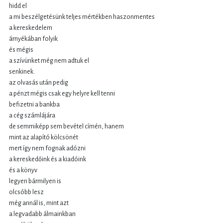
hidd el
a mi beszélgetésünk teljes mértékben haszonmentes
a kereskedelem
árnyékában folyik
és mégis
a szívünket még nem adtuk el
senkinek.
az olvasás után pedig
a pénzt mégis csak egy helyre kell tenni
befizetni a bankba
a cég számlájára
de semmiképp sem bevétel címén, hanem
mint az alapító kölcsönét
mert így nem fognak adózni
a kereskedőink és a kiadóink
és a könyv
legyen bármilyen is
olcsóbb lesz
még annál is, mint azt
a legvadabb álmainkban