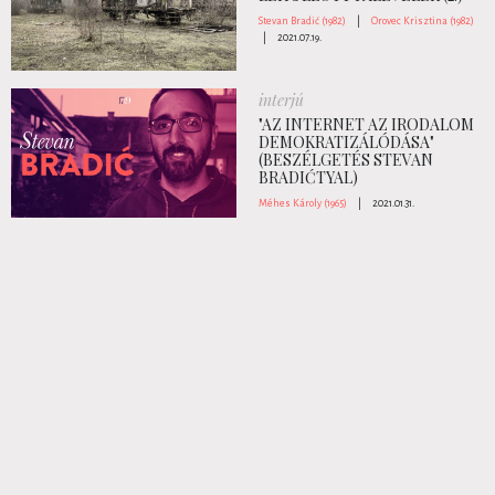
Stevan Bradić (1982)
|
Orovec Krisztina (1982)
|
2021.07.19.
interjú
"AZ INTERNET AZ IRODALOM
DEMOKRATIZÁLÓDÁSA"
(BESZÉLGETÉS STEVAN
BRADIĆTYAL)
Méhes Károly (1965)
|
2021.01.31.