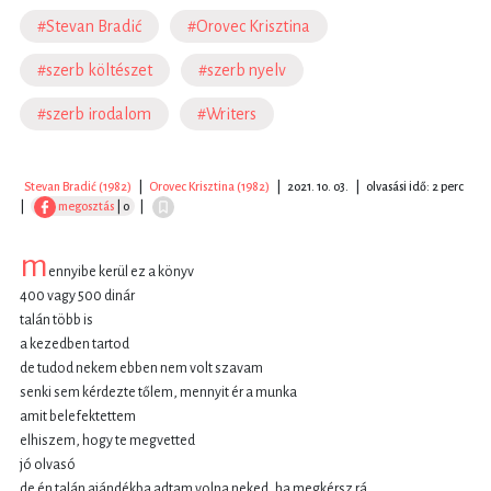
#Stevan Bradić
#Orovec Krisztina
#szerb költészet
#szerb nyelv
#szerb irodalom
#Writers
Stevan Bradić (1982)
|
Orovec Krisztina (1982)
|
2021. 10. 03.
|
olvasási idő: 2 perc
|
megosztás
| 0
|
m
ennyibe kerül ez a könyv
400 vagy 500 dinár
talán több is
a kezedben tartod
de tudod nekem ebben nem volt szavam
senki sem kérdezte tőlem, mennyit ér a munka
amit belefektettem
elhiszem, hogy te megvetted
jó olvasó
de én talán ajándékba adtam volna neked, ha megkérsz rá