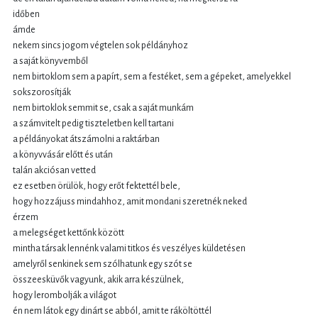
időben
ámde
nekem sincs jogom végtelen sok példányhoz
a saját könyvemből
nem birtoklom sem a papírt, sem a festéket, sem a gépeket, amelyekkel
sokszorosítják
nem birtoklok semmit se, csak a saját munkám
a számvitelt pedig tiszteletben kell tartani
a példányokat átszámolni a raktárban
a könyvvásár előtt és után
talán akciósan vetted
ez esetben örülök, hogy erőt fektettél bele,
hogy hozzájuss mindahhoz, amit mondani szeretnék neked
érzem
a melegséget kettőnk között
mintha társak lennénk valami titkos és veszélyes küldetésen
amelyről senkinek sem szólhatunk egy szót se
összeesküvők vagyunk, akik arra készülnek,
hogy lerombolják a világot
én nem látok egy dinárt se abból, amit te ráköltöttél