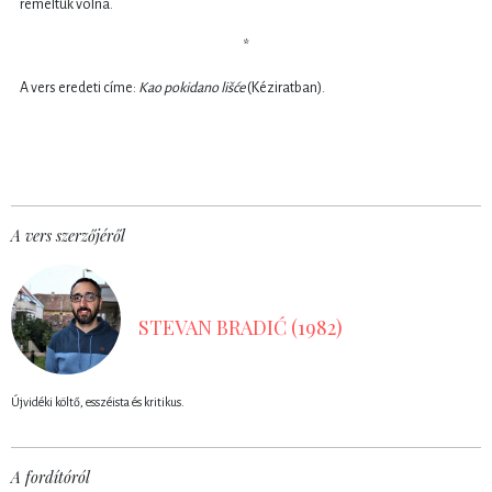
reméltük volna.
*
A vers eredeti címe:
Kao pokidano lišće
(Kéziratban).
A vers szerzőjéről
STEVAN BRADIĆ (1982)
Újvidéki költő, esszéista és kritikus.
A fordítóról