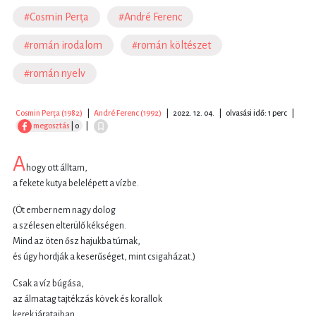
#Cosmin Perța
#André Ferenc
#román irodalom
#román költészet
#román nyelv
Cosmin Perța (1982)
|
André Ferenc (1992)
|
2022. 12. 04.
|
olvasási idő: 1 perc
|
megosztás
| 0
|
A
hogy ott álltam,
a fekete kutya belelépett a vízbe.
(Öt ember nem nagy dolog
a szélesen elterülő kékségen.
Mind az öten ősz hajukba túrnak,
és úgy hordják a keserűséget, mint csigaházat.)
Csak a víz búgása,
az álmatag tajtékzás kövek és korallok
kerek járataiban.