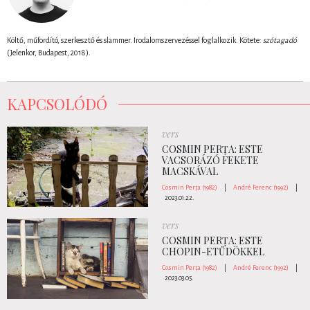
Költő, műfordító, szerkesztő és slammer. Irodalomszervezéssel foglalkozik. Kötete:
szótagadó
(Jelenkor, Budapest, 2018).
KAPCSOLÓDÓ
vers
COSMIN PERŢA: ESTE
VACSORÁZÓ FEKETE
MACSKÁVAL
Cosmin Perța (1982)
|
André Ferenc (1992)
|
2023.01.22.
vers
COSMIN PERȚA: ESTE
CHOPIN-ETŰDÖKKEL
Cosmin Perța (1982)
|
André Ferenc (1992)
|
2023.03.05.