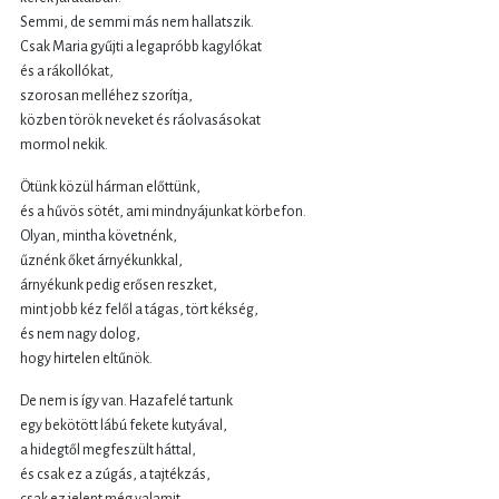
Semmi, de semmi más nem hallatszik.
Csak Maria gyűjti a legapróbb kagylókat
és a rákollókat,
szorosan melléhez szorítja,
közben török neveket és ráolvasásokat
mormol nekik.
Ötünk közül hárman előttünk,
és a hűvös sötét, ami mindnyájunkat körbefon.
Olyan, mintha követnénk,
űznénk őket árnyékunkkal,
árnyékunk pedig erősen reszket,
mint jobb kéz felől a tágas, tört kékség,
és nem nagy dolog,
hogy hirtelen eltűnök.
De nem is így van. Hazafelé tartunk
egy bekötött lábú fekete kutyával,
a hidegtől megfeszült háttal,
és csak ez a zúgás, a tajtékzás,
csak ez jelent még valamit.