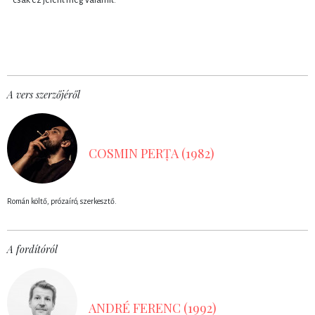
A vers szerzőjéről
COSMIN PERȚA (1982)
Román költő, prózaíró, szerkesztő.
A fordítóról
ANDRÉ FERENC (1992)