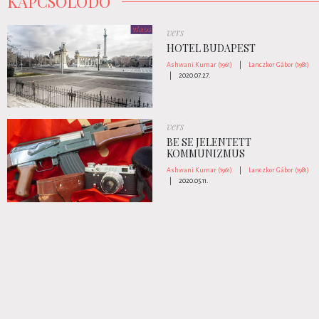
KAPCSOLÓDÓ
vers
HOTEL BUDAPEST
Ashwani Kumar (1961)
|
Lanczkor Gábor (1981)
|
2020.07.27.
vers
BE SE JELENTETT
KOMMUNIZMUS
Ashwani Kumar (1961)
|
Lanczkor Gábor (1981)
|
2020.05.11.