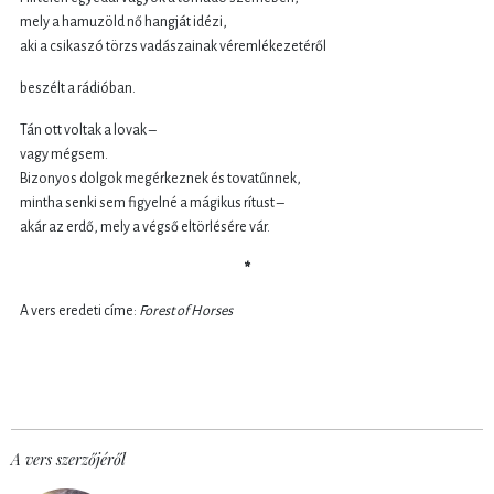
mely a hamuzöld nő hangját idézi,
aki a csikaszó törzs vadászainak véremlékezetéről
beszélt a rádióban.
Tán ott voltak a lovak –
vagy mégsem.
Bizonyos dolgok megérkeznek és tovatűnnek,
mintha senki sem figyelné a mágikus rítust –
akár az erdő, mely a végső eltörlésére vár.
*
A vers eredeti címe:
Forest of Horses
A vers szerzőjéről