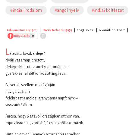
#indiai irodalom
#angol nyelv
#indiai költészet
Ashwani Kumar (1961)
|
Orcsik Roland (1975)
|
2025. 10. 12.
|
olvasási idő: 1 perc
|
megosztás
| 0
|
L
étezik a lovak erdeje?
Nyári vasárnap lehetett,
térkép nélkül utaztam Oklahomában –
gyerek- és felnőttkor között ingázva.
A cseroki szellem országútján
navigálva fiam
felébreszt a meleg, aranybarna napfényre –
visszatérő álom.
Furcsa, hogy ő a távoli országban otthon van,
ropogósra sült, vöröshéjú csipszből lakomázik.
Hirtelen egyedül vagyok a tornádó szemében,