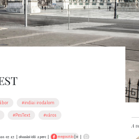
EST
ábor
#indiai irodalom
#PesText
#város
A ve
megosztás
| 0
20. 07. 27.
|
olvasási idő: 2 perc
|
|