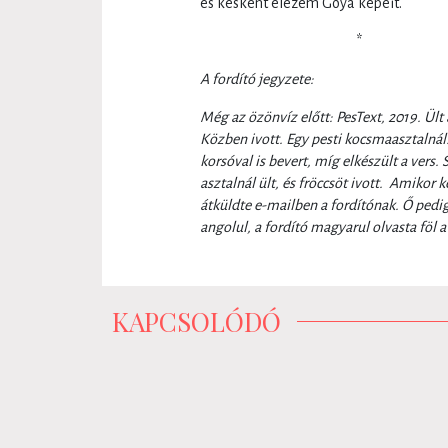
és késként élezem Goya képeit.
*
A fordító jegyzete:
Még az özönvíz előtt: PesText, 2019. Ült a
Közben ivott. Egy pesti kocsmaasztalnál. 
korsóval is bevert, míg elkészült a vers
asztalnál ült, és fröccsöt ivott. Amikor k
átküldte e-mailben a fordítónak. Ő pedig
angolul, a fordító magyarul olvasta föl 
KAPCSOLÓDÓ