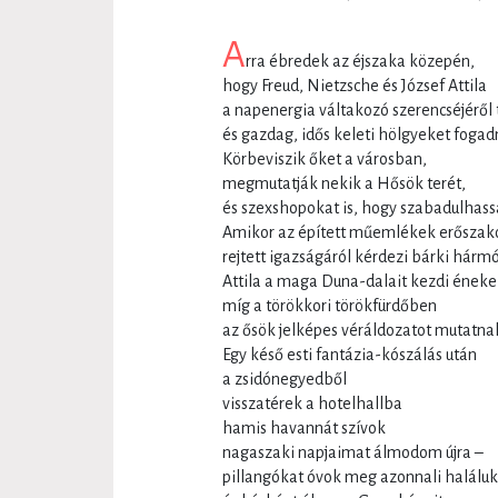
A
rra ébredek az éjszaka közepén,
hogy Freud, Nietzsche és József Attila
a napenergia váltakozó szerencséjéről 
és gazdag, idős keleti hölgyeket fogad
Körbeviszik őket a városban,
megmutatják nekik a Hősök terét,
és szexshopokat is, hogy szabadulhass
Amikor az épített műemlékek erősza
rejtett igazságáról kérdezi bárki hármó
Attila a maga Duna-dalait kezdi énekel
míg a törökkori törökfürdőben
az ősök jelképes véráldozatot mutatnak
Egy késő esti fantázia-kószálás után
a zsidónegyedből
visszatérek a hotelhallba
hamis havannát szívok
nagaszaki napjaimat álmodom újra –
pillangókat óvok meg azonnali haláluk