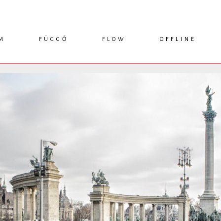
M
FÜGGŐ
FLOW
OFFLINE
ESSZÉ
HÍR
1749 KÖNYVEK
KRITIKA
INTERJÚ
RENDEZVÉNYEK
TANULMÁNY
MŰHELYNAPLÓ
PODCAST
IKSZEK
TOPLISTA