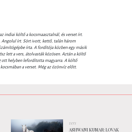
z indiai költő a kocsmaasztalnál, és verset írt.
Angolul írt. Sört ivott, kettő, talán három
. Számítógépbe írta. A fordítója közben egy másik
ész lett a vers, átolvasták közösen. Aztán a költő
 ott helyben lefordította magyarra. A költő
a kocsmában a verset. Még az özönvíz előtt.
vers
ASHWANI KUMAR: LOVAK