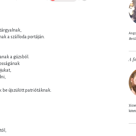
tárgyalnak,
Angol
nak a szálloda portáján.
Betű
anak a gúzsból.
A fo
kosságának
jukat,
ni,
 be újszülött patriótáknak.
Józse
kötet
tól,