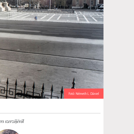
Fotó: Németh L. Dániel
rs szerzőjéről