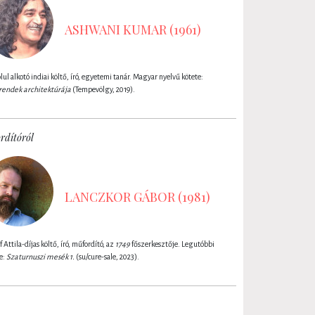
ASHWANI KUMAR (1961)
ul alkotó indiai költő, író, egyetemi tanár. Magyar nyelvű kötete:
rendek architektúrája
(Tempevölgy, 2019).
rdítóról
LANCZKOR GÁBOR (1981)
f Attila-díjas költő, író, műfordító, az
1749
főszerkesztője. Legutóbbi
e:
Szaturnuszi mesék 1.
(su/cure-sale, 2023).