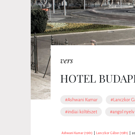
vers
HOTEL BUDAP
#Ashwani Kumar
#Lanczkor G
#indiai költészet
#angol nyelv
Ashwani Kumar (1961)
|
Lanczkor Gábor (1981)
|
20