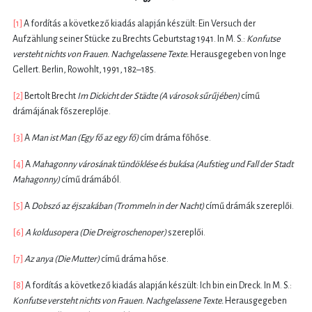
[1]
A fordítás a következő kiadás alapján készült: Ein Versuch der
Aufzählung seiner Stücke zu Brechts Geburtstag 1941. In M. S.:
Konfutse
versteht nichts von Frauen. Nachgelassene Texte.
Herausgegeben von Inge
Gellert. Berlin, Rowohlt, 1991, 182–185.
[2]
Bertolt Brecht
Im Dickicht der Städte (A városok sűrűjében)
című
drámájának főszereplője.
[3]
A
Man ist Man (Egy fő az egy fő)
cím dráma főhőse.
[4]
A
Mahagonny városának tündöklése és bukása (Aufstieg und Fall der Stadt
Mahagonny)
című drámából.
[5]
A
Dobszó az éjszakában (Trommeln in der Nacht)
című drámák szereplői.
[6]
A koldusopera (Die Dreigroschenoper)
szereplői.
[7]
Az anya (Die Mutter)
című dráma hőse.
[8]
A fordítás a következő kiadás alapján készült: Ich bin ein Dreck. In M. S.:
Konfutse versteht nichts von Frauen. Nachgelassene Texte.
Herausgegeben