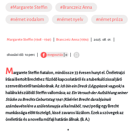
#Margarete Steffin
#Branczeiz Anna
#német irodalom
#német nyelv
#német próza
Margarete Steffin (1908 - 1941)
|
Branczeiz Anna (1990)
|
2025. 08. 01.
|
olvasási idő: 10 perc
|
megosztás
| 0
|
M
argarete Steffin fiatalon, mindössze 33 évesen hunyt el. Önéletrajzi
írásai Bertolt Brechthez fűződő kapcsolatáról és a tuberkulózissal járó
szenvedéseiről tanúskodnak. Az
Ich bin ein Dreck (Légypiszok vagyok)
a
halálra készülődő Steffin vallomása; az
Ein Versuch der Aufzählung seiner
Stücke zu Brechts Geburtstag 1941 (Kísérlet Brecht darabjainak
számbavételére a születésnapja alkalmából, 1941)
pedig egy Brecht
munkássága előtt tisztelgő, kissé zavaros lázálom. Ezek a szövegek az
önéletírás és a novella műfaji határán állnak. (B. A.)
*