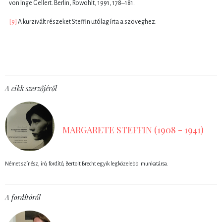
von Inge Gellert. Berlin, Rowohlt, 1991, 178–181.
[9]
A kurzivált részeket Steffin utólag írta a szöveghez.
A cikk szerzőjéről
MARGARETE STEFFIN (1908 - 1941)
Német színész, író, fordító, Bertolt Brecht egyik legközelebbi munkatársa.
A fordítóról