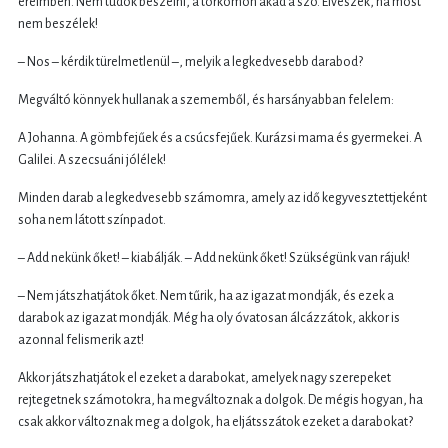
ereimben. Nem tudok beszélni, a torkomon akad a szó. Elveszek, ha most
nem beszélek!
– Nos – kérdik türelmetlenül –, melyik a legkedvesebb darabod?
Megváltó könnyek hullanak a szememből, és harsányabban felelem:
A Johanna. A gömbfejűek és a csúcsfejűek. Kurázsi mama és gyermekei. A
Galilei. A szecsuáni jólélek!
Minden darab a legkedvesebb számomra, amely az idő kegyvesztettjeként
soha nem látott színpadot.
– Add nekünk őket! – kiabálják. – Add nekünk őket! Szükségünk van rájuk!
– Nem játszhatjátok őket. Nem tűrik, ha az igazat mondják, és ezek a
darabok az igazat mondják. Még ha oly óvatosan álcázzátok, akkor is
azonnal felismerik azt!
Akkor játszhatjátok el ezeket a darabokat, amelyek nagy szerepeket
rejtegetnek számotokra, ha megváltoznak a dolgok. De mégis hogyan, ha
csak akkor változnak meg a dolgok, ha eljátsszátok ezeket a darabokat?