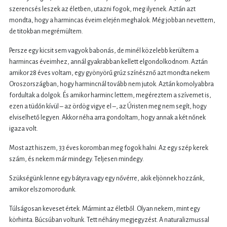
szerencsés leszek az életben, utazni fogok, meg ilyenek. Aztán azt
mondta, hogy a harmincas éveim elején meghalok. Még jobban nevettem,
de titokban megrémültem.
Persze egy kicsit sem vagyok babonás, de minél közelebb kerültem a
harmincas éveimhez, annál gyakrabban kellett elgondolkodnom. Aztán
amikor 28 éves voltam, egy gyönyörű grúz színésznő azt mondta nekem
Oroszországban, hogy harmincnál tovább nem jutok. Aztán komolyabbra
fordultak a dolgok. És amikor harminc lettem, megéreztem a szívemet is,
ezen a tüdőn kívül – az ördög vigye el –, az Úristen meg nem segít, hogy
elviselhető legyen. Akkor néha arra gondoltam, hogy annak a két nőnek
igaza volt.
Most azt hiszem, 33 éves koromban meg fogok halni. Az egy szép kerek
szám, és nekem már mindegy. Teljesen mindegy.
Szükségünk lenne egy bátyra vagy egy nővérre, akik eljönnek hozzánk,
amikor elszomorodunk.
Túlságosan keveset értek. Mármint az életből. Olyan nekem, mint egy
körhinta. Búcsúban voltunk. Tett néhány megjegyzést. A naturalizmussal