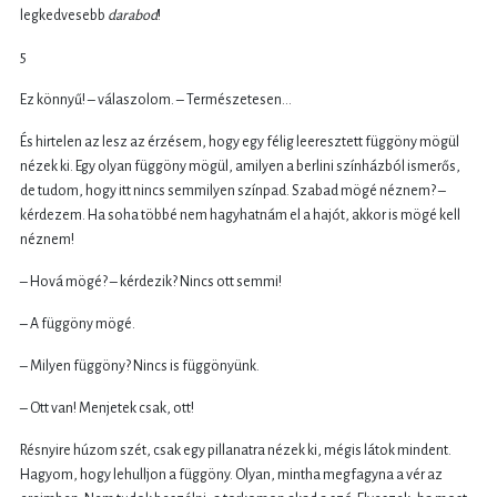
legkedvesebb
darabod
!
5
Ez könnyű! – válaszolom. – Természetesen...
És hirtelen az lesz az érzésem, hogy egy félig leeresztett függöny mögül
nézek ki. Egy olyan függöny mögül, amilyen a berlini színházból ismerős,
de tudom, hogy itt nincs semmilyen színpad. Szabad mögé néznem? –
kérdezem. Ha soha többé nem hagyhatnám el a hajót, akkor is mögé kell
néznem!
– Hová mögé? – kérdezik? Nincs ott semmi!
– A függöny mögé.
– Milyen függöny? Nincs is függönyünk.
– Ott van! Menjetek csak, ott!
Résnyire húzom szét, csak egy pillanatra nézek ki, mégis látok mindent.
Hagyom, hogy lehulljon a függöny. Olyan, mintha megfagyna a vér az