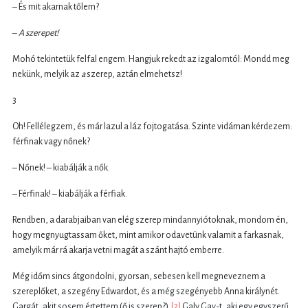
– És mit akarnak tőlem?
–
A szerepet!
Mohó tekintetük felfal engem. Hangjuk rekedt az izgalomtól: Mondd meg
nekünk, melyik az
a
szerep, aztán elmehetsz!
3
Oh! Fellélegzem, és már lazul a láz fojtogatása. Szinte vidáman kérdezem:
férfinak vagy nőnek?
– Nőnek! – kiabálják a nők.
– Férfinak! – kiabálják a férfiak.
Rendben, a darabjaiban van elég szerep mindannyiótoknak, mondom én,
hogy megnyugtassam őket, mint amikor odavetünk valamit a farkasnak,
amelyik már rá akarja vetni magát a szánt hajtó emberre.
Még időm sincs átgondolni, gyorsan, sebesen kell megneveznem a
szereplőket, a szegény Edwardot, és a még szegényebb Anna királynét.
Gargát, akit sosem értettem (ő is szerep?).
[2]
Galy Gay-t, aki egy egyszerű,