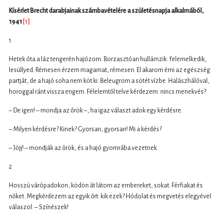
Kísérlet Brecht darabjainak számbavételére
a születésnapja alkalmából,
1941
[1]
1
Hetek óta a láz tengerén hajózom. Borzasztóan hullámzik: felemelkedik,
lesüllyed. Rémesen érzem magamat, rémesen. El akarom érni az egészség
partját, de a hajó soha nem köt ki. Beleugrom a sötét vízbe. Halászhálóval,
horoggal ránt vissza engem. Félelemtől telve kérdezem: nincs menekvés?
– De igen! – mondja az őrök –, ha igaz választ adok egy kérdésre.
– Milyen kérdésre? Kinek? Gyorsan, gyorsan! Mi a kérdés?
– Jöjj! – mondják az őrök, és a hajó gyomrába vezetnek.
2
Hosszú várópadokon, ködön át látom az embereket, sokat. Férfiakat és
nőket. Megkérdezem az egyik őrt: kik ezek? Hódolat és megvetés elegyével
válaszol: – Színészek!