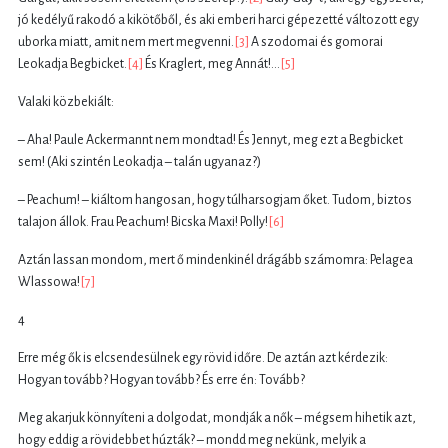
jó kedélyű rakodó a kikötőből, és aki emberi harci gépezetté változott egy
uborka miatt, amit nem mert megvenni.
[3]
A szodomai és gomorai
Leokadja Begbicket.
[4]
És Kraglert, meg Annát!...
[5]
Valaki közbekiált:
– Aha! Paule Ackermannt nem mondtad! És Jennyt, meg ezt a Begbicket
sem! (Aki szintén Leokadja – talán ugyanaz?)
– Peachum! – kiáltom hangosan, hogy túlharsogjam őket. Tudom, biztos
talajon állok. Frau Peachum! Bicska Maxi! Polly!
[6]
Aztán lassan mondom, mert ő mindenkinél drágább számomra: Pelagea
Wlassowa!
[7]
4
Erre még ők is elcsendesülnek egy rövid időre. De aztán azt kérdezik:
Hogyan tovább? Hogyan tovább? És erre én: Tovább?
Meg akarjuk könnyíteni a dolgodat, mondják a nők – mégsem hihetik azt,
hogy eddig a rövidebbet húzták? – mondd meg nekünk, melyik a