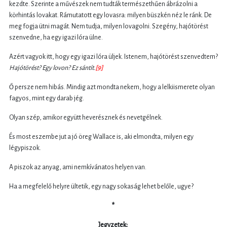
kezdte. Szerinte a művészek nem tudták természethűen ábrázolni a
körhintás lovakat. Rámutatott egy lovasra: milyen büszkén néz le ránk. De
meg fogja ütni magát. Nem tudja, milyen lovagolni. Szegény, hajótörést
szenvedne, ha egy igazi lóra ülne.
Azért vagyok itt, hogy egy igazi lóra üljek. Istenem, hajótörést szenvedtem?
Hajótörést? Egy lovon? Ez sántít.
[9]
Ő persze nem hibás. Mindig azt mondta nekem, hogy a lelkiismerete olyan
fagyos, mint egy darab jég.
Olyan szép, amikor együtt heverésznek és nevetgélnek.
És most eszembe jut a jó öreg Wallace is, aki elmondta, milyen egy
légypiszok.
A piszok az anyag, ami nemkívánatos helyen van.
Ha a megfelelő helyre ültetik, egy nagy sokaság lehet belőle, ugye?
*
Jegyzetek: