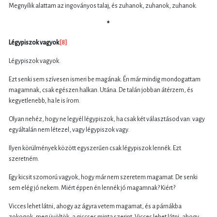
Megnyílik alattam az ingoványos talaj, és zuhanok, zuhanok, zuhanok.
*
Légypiszok vagyok
[8]
Légypiszok vagyok.
Ezt senki sem szívesen ismeri be magának. Én már mindig mondogattam
magamnak, csak egészen halkan. Utána. De talán jobban átérzem, és
kegyetlenebb, ha le is írom.
Olyan nehéz, hogy ne legyél légypiszok, ha csak két választásod van: vagy
egyáltalán nem létezel, vagy légypiszok vagy.
Ilyen körülmények között egyszerűen csak légypiszok lennék. Ezt
szeretném.
Egy kicsit szomorú vagyok, hogy már nem szeretem magamat. De senki
sem elég jó nekem. Miért éppen én lennék jó magamnak? Kiért?
Vicces lehet látni, ahogy az ágyra vetem magamat, és a párnákba
zokogok, meg üvöltök, a giccses minta szerint. Vicces lehet látni, ahogy