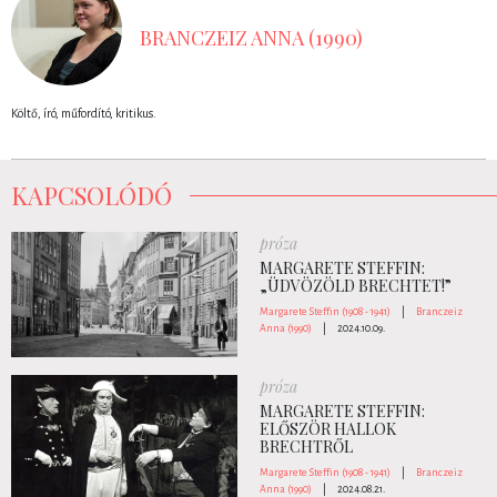
BRANCZEIZ ANNA (1990)
Költő, író, műfordító, kritikus.
KAPCSOLÓDÓ
próza
MARGARETE STEFFIN:
„ÜDVÖZÖLD BRECHTET!”
Margarete Steffin (1908 - 1941)
|
Branczeiz
Anna (1990)
|
2024.10.09.
próza
MARGARETE STEFFIN:
ELŐSZÖR HALLOK
BRECHTRŐL
Margarete Steffin (1908 - 1941)
|
Branczeiz
Anna (1990)
|
2024.08.21.