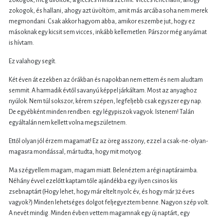
zokogok, és hallani, ahogy azt üvöltöm, amit más arcába soha nem merek
megmondani. Csak akkor hagyom abba, amikor eszembe jut, hogy ez
másoknak egy kicsit sem vicces, inkább kellemetlen. Párszor még anyámat
is hívtam.
Ez valahogy segít.
Két éven át ezekben az órákban és napokban nem ettem és nem aludtam
semmit. A harmadik évtől savanyú képpel járkáltam. Most az anyaghoz
nyúlok. Nem túl sokszor, kérem szépen, legfeljebb csak egyszer egy nap.
De egyébként minden rendben: egy légypiszok vagyok. Istenem! Talán
egyáltalán nem kellett volna megszületnem.
Ettől olyan jól érzem magamat! Ez az öreg asszony, ezzel a csak-ne-olyan-
magasra mondással, már tudta, hogy mit motyog.
Ma szégyellem magam, magam miatt. Belenéztem a régi naptáraimba.
Néhány évvel ezelőtt kaptam tőle ajándékba egy ilyen csinos kis
zsebnaptárt (Hogy lehet, hogy már eltelt nyolc év, és hogy már 32 éves
vagyok?) Minden lehetséges dolgot feljegyeztem benne. Nagyon szép volt.
A nevét mindig. Minden évben vettem magamnak egy új naptárt, egy