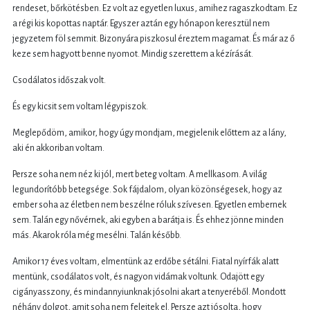
rendeset, bőrkötésben. Ez volt az egyetlen luxus, amihez ragaszkodtam. Ez
a régi kis kopottas naptár. Egyszer aztán egy hónapon keresztül nem
jegyzetem föl semmit. Bizonyára piszkosul éreztem magamat. És már az ő
keze sem hagyott benne nyomot. Mindig szerettem a kézírását.
Csodálatos időszak volt.
És egy kicsit sem voltam légypiszok.
Meglepődöm, amikor, hogy úgy mondjam, megjelenik előttem az a lány,
aki én akkoriban voltam.
Persze soha nem néz ki jól, mert beteg voltam. A mellkasom. A világ
legundorítóbb betegsége. Sok fájdalom, olyan közönségesek, hogy az
ember soha az életben nem beszélne róluk szívesen. Egyetlen embernek
sem. Talán egy nővérnek, aki egyben a barátja is. És ehhez jönne minden
más. Akarok róla még mesélni. Talán később.
Amikor 17 éves voltam, elmentünk az erdőbe sétálni. Fiatal nyírfák alatt
mentünk, csodálatos volt, és nagyon vidámak voltunk. Odajött egy
cigányasszony, és mindannyiunknak jósolni akart a tenyeréből. Mondott
néhány dolgot, amit soha nem felejtek el. Persze azt jósolta, hogy