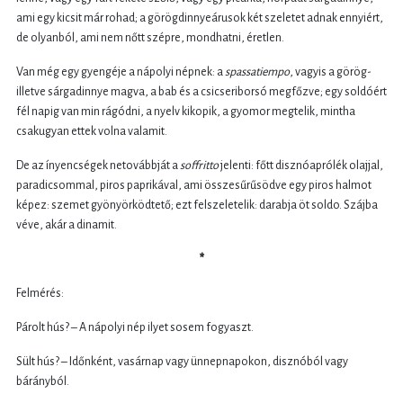
ami egy kicsit már rohad; a görögdinnyeárusok két szeletet adnak ennyiért,
de olyanból, ami nem nőtt szépre, mondhatni, éretlen.
Van még egy gyengéje a nápolyi népnek: a
spassatiempo
, vagyis a görög-
illetve sárgadinnye magva, a bab és a csicseriborsó megfőzve; egy soldóért
fél napig van min rágódni, a nyelv kikopik, a gyomor megtelik, mintha
csakugyan ettek volna valamit.
De az ínyencségek netovábbját a
soffritto
jelenti: főtt disznóaprólék olajjal,
paradicsommal, piros paprikával, ami összesűrűsödve egy piros halmot
képez: szemet gyönyörködtető; ezt felszeletelik: darabja öt soldo. Szájba
véve, akár a dinamit.
*
Felmérés:
Párolt hús? – A nápolyi nép ilyet sosem fogyaszt.
Sült hús? – Időnként, vasárnap vagy ünnepnapokon, disznóból vagy
bárányból.