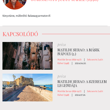
Könyvtáros, műfordító. Balassagyarmaton él.
KAPCSOLÓDÓ
próza
MATILDE SERAO: A MÁSIK
NÁPOLY (2.)
Matilde Serao (1856-1927)
|
Sokcsevits Judit
Ráhel (1998)
|
2024.04.20.
próza
MATILDE SERAO: A SZERELEM
LEGENDÁJA
Matilde Serao (1856-1927)
|
Sokcsevits Judit
Ráhel (1998)
|
2024.07.26.