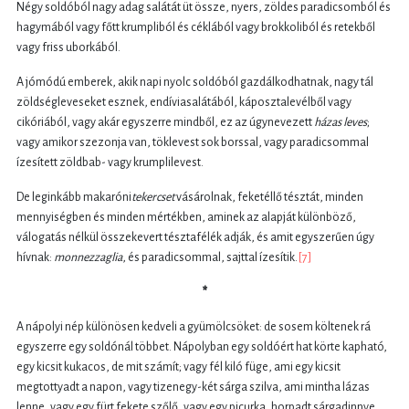
Négy soldóból nagy adag salátát üt össze, nyers, zöldes paradicsomból és
hagymából vagy főtt krumpliból és céklából vagy brokkoliból és retekből
vagy friss uborkából.
A jómódú emberek, akik napi nyolc soldóból gazdálkodhatnak, nagy tál
zöldségleveseket esznek, endíviasalátából, káposztalevélből vagy
cikóriából, vagy akár egyszerre mindből, ez az úgynevezett
házas leves
;
vagy amikor szezonja van, töklevest sok borssal, vagy paradicsommal
ízesített zöldbab- vagy krumplilevest.
De leginkább makaróni
tekercset
vásárolnak, feketéllő tésztát, minden
mennyiségben és minden mértékben, aminek az alapját különböző,
válogatás nélkül összekevert tésztafélék adják, és amit egyszerűen úgy
hívnak:
monnezzaglia
, és paradicsommal, sajttal ízesítik.
[7]
*
A nápolyi nép különösen kedveli a gyümölcsöket: de sosem költenek rá
egyszerre egy soldónál többet. Nápolyban egy soldóért hat körte kapható,
egy kicsit kukacos, de mit számít; vagy fél kiló füge, ami egy kicsit
megtottyadt a napon, vagy tizenegy-két sárga szilva, ami mintha lázas
lenne, vagy egy fürt fekete szőlő, vagy egy picurka, horpadt sárgadinnye,