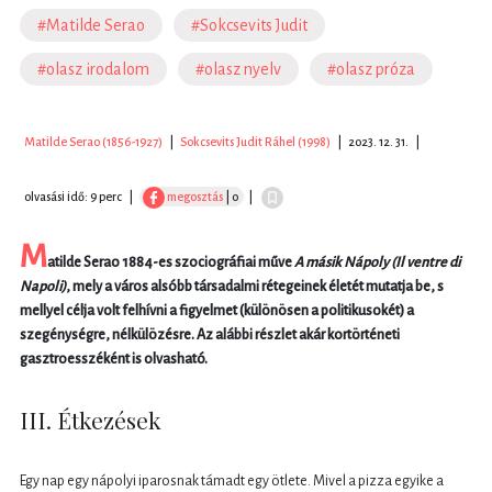
#Matilde Serao
#Sokcsevits Judit
#olasz irodalom
#olasz nyelv
#olasz próza
Matilde Serao (1856-1927)
|
Sokcsevits Judit Ráhel (1998)
|
2023. 12. 31.
|
olvasási idő: 9 perc
|
megosztás
| 0
|
M
atilde Serao 1884-es szociográfiai műve
A másik Nápoly (Il ventre di
Napoli)
, mely a város alsóbb társadalmi rétegeinek életét mutatja be, s
mellyel célja volt felhívni a figyelmet (különösen a politikusokét) a
szegénységre, nélkülözésre. Az alábbi részlet akár kortörténeti
gasztroesszéként is olvasható.
III. Étkezések
Egy nap egy nápolyi iparosnak támadt egy ötlete. Mivel a pizza egyike a