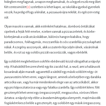
hidegben megfagynak, a napon megbarnulnak, és a legyek eszik meg őket.
Két centesimóért
[2]
szeletben is lehet kapni, az iskolába igyekvő gyerekek
veszik; ha pedig elfogy a kínálat, a
pizzaiuolo
újra nekilát, és egészen estig
süt.
Olyan inasok is vannak, akik esténként hatalmas, domború óntálcákat
cipelnek a fejük felé emelve, ezeken vannak a pizzaszeletek; és körbe-
körbejárnak a szűk utcácskákban, különös hangon kiabálva, hogy
paradicsomos, fokhagymás, mozzarellás és sós szardellás pizza kapható
náluk. A szegény asszonyok, akik a szuterén lépcsőjén ülnek, vásárolnak
belőle, és ezt az egy soldós pizzát vacsorázzák, vagyis ebédelik.
Egy soldóért meglehetősen sokféle ebédrevaló közül válogathat a nápolyi
nép. A halsütőtől beszerezhető egy kis zacskó hal, a
reszli
, ami a halárusok
kosarának alján maradt: ugyanettől a sütőtől egy másik soldóért négy-öt
panzarottót
is lehet venni, vagyis lángost, aminek a belsejében egy darabka
articsóka van, vagy ha már mindenkinek elege van az articsókából, akkor
egy pici káposztatorzsa vagy egy falatka szardella. Egy soldóért kilenc főtt
gesztenyét lehet venni egy öregasszonytól, megpucolva, vöröses lében
áztatva: a nápolyi nép ebbe a
levesbe
mártogatja a kenyerét, majd második
fogásként kieszi belőle a gesztenyét; egy soldóért egy másik öregasszony,