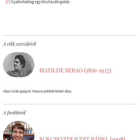
[7]
Gyakorlatilag egy tésztaválogatás.
A cikk szerzőjéről
MATILDE SERAO (1856-1927)
Olasz író és újságíró. Hatszor jelölték Nobel-díjra.
A fordítóról
SOKCSEVITS JUDIT RÁHEL (1998)