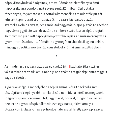
nápolyi konyha kiválóságainak, s mivel Rómában jelentékeny számú
nápolyi élt, arra gondolt, nyit egy pizzériát Rómában. Csillogtak a
rézedények, folyamatosan izzottak a kemencék; és mindenféle pizzát
lehetett kapni: paradicsomos pizzát, mozzarellás-sajtos pizzát,
szardellás-olajos pizzát, oregánós-fokhagymás-olajos pizzát
.
Kezdetben
nagy tömeg gyűlt össze, de aztán az emberek szép lassan elpárologtak.
Kiemelve megszokott nápolyi környezetéből a pizza hamisan csengett és
gyomorrontást okozott; Rómában egy megfakult hullócsillag lett belőle;
mint egy egzotikus növény, úgy pusztult el a római emelkedettségben.
*
Az mindenestre igaz: a pizza az egy soldóért
[1]
kapható étkek széles
választékába tartozik, ami a nápolyi nép számos tagjának jelenti a reggelit
vagy az ebédet.
A
pizzaiuolo
éjjel a műhelyében szép számmal készít ezekből a sűrű
tésztájú kerek lepényekből, amiket kisüt, nem főz, a tetejüket megszórja
félig nyers paradicsommal, fokhagymával, borssal, oregánóval, aztán
ezeket az egy soldós pizzákat rábízza egy inasra, aki valamelyik
utcasarkon árulja álló nap egy hordozható asztal felett; ezek a pizzák a