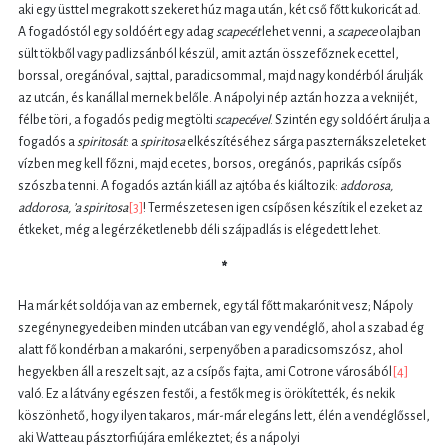
aki egy üsttel megrakott szekeret húz maga után, két cső főtt kukoricát ad.
A fogadóstól egy soldóért egy adag
scapecét
lehet venni, a
scapece
olajban
sült tökből vagy padlizsánból készül, amit aztán összefőznek ecettel,
borssal, oregánóval, sajttal, paradicsommal, majd nagy kondérból árulják
az utcán, és kanállal mernek belőle. A nápolyi nép aztán hozza a veknijét,
félbe töri, a fogadós pedig megtölti
scapecével
. Szintén egy soldóért árulja a
fogadós a
spiritosát
: a
spiritosa
elkészítéséhez sárga paszternákszeleteket
vízben meg kell főzni, majd ecetes, borsos, oregánós, paprikás csípős
szószba tenni. A fogadós aztán kiáll az ajtóba és kiáltozik:
addorosa,
addorosa, ’a spiritosa
[3]
! Természetesen igen csípősen készítik el ezeket az
étkeket, még a legérzéketlenebb déli szájpadlás is elégedett lehet.
*
Ha már két soldója van az embernek, egy tál főtt makarónit vesz; Nápoly
szegénynegyedeiben minden utcában van egy vendéglő, ahol a szabad ég
alatt fő kondérban a makaróni, serpenyőben a paradicsomszósz, ahol
hegyekben áll a reszelt sajt, az a csípős fajta, ami Cotrone városából
[4]
való. Ez a látvány egészen festői, a festők meg is örökítették, és nekik
köszönhető, hogy ilyen takaros, már-már elegáns lett, élén a vendéglőssel,
aki Watteau pásztorfiújára emlékeztet; és a nápolyi