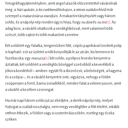
fotográfiagyűjteményben, amit angol utazók előszeretettel vásárolnak
meg, a
házi apácán
, a
kis zsebkendőtolvajon
, a
tetves családon
kívül már
szerepel a
makaróniárus standja
is. A makaróni tányérja két vagy három
soldo, és a nápolyi nép röviden úgy is hívja, hogy
nu doie
és
nu tre
[5]
. Az
adag kicsi, a vásárló vitatkozik a vendéglátóssal, mert valamivel több
szószt, több sajtot és több makarónit szeretne.
Két soldóért egy falatka, tengervízben főtt, csípős paprikával ízesített polip
is kapható: ezt az üzletet a nők bonyolítják le az utcán, kis kemence és
fazekacska; egy
maruzza
[6]
két soldo; a polipos levesbe kenyeret is
áztattak; két soldóért a vendéglős bőséggel szed ebből a keverékből a
jókora kondérból – amiben együtt fő a disznózsír, a belsőségek, a hagyma
és a szépia –, és a vásárló kenyerére önti, vigyázva, nehogy a földre
csöppenjen a forró, barna zsiradékból, minden falat a veknire jusson, amit
a vásárló a kezében szorongat.
Ha már napi három soldo jut az ebédjére, a derék nápolyi nép, melyet
fojtogat a családi nosztalgia, nem megy vendéglőbe a főtt ételért, inkább
otthon étkezik, a földön vagy a szuterén küszöbén, esetleg egy ócska
széken.