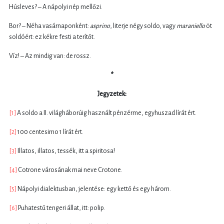
Húsleves? – A nápolyi nép mellőzi.
Bor? – Néha vasárnaponként:
asprino
, literje négy soldo, vagy
maraniello
öt
soldóért: ez kékre festi a terítőt.
Víz! – Az mindig van: de rossz.
*
Jegyzetek:
[1]
A soldo a II. világháborúig használt pénzérme, egyhuszad lírát ért.
[2]
100 centesimo 1 lírát ért.
[3]
Illatos, illatos, tessék, itt a spiritosa!
[4]
Cotrone városának mai neve Crotone.
[5]
Nápolyi dialektusban, jelentése: egy kettő és egy három.
[6]
Puhatestű tengeri állat, itt: polip.