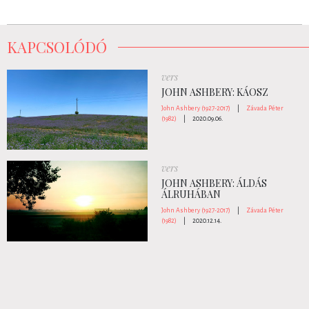
KAPCSOLÓDÓ
vers
JOHN ASHBERY: KÁOSZ
John Ashbery (1927-2017)
|
Závada Péter
(1982)
|
2020.09.06.
vers
JOHN ASHBERY: ÁLDÁS
ÁLRUHÁBAN
John Ashbery (1927-2017)
|
Závada Péter
(1982)
|
2020.12.14.