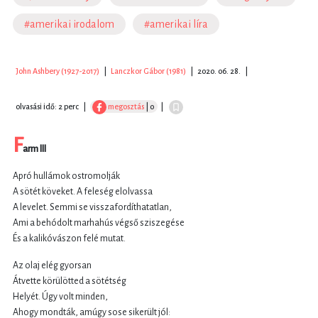
#amerikai irodalom
#amerikai líra
John Ashbery (1927-2017)
|
Lanczkor Gábor (1981)
|
2020. 06. 28.
|
olvasási idő: 2 perc
|
megosztás
| 0
|
F
arm III
Apró hullámok ostromolják
A sötét köveket. A feleség elolvassa
A levelet. Semmi se visszafordíthatatlan,
Ami a behódolt marhahús végső sziszegése
És a kalikóvászon felé mutat.
Az olaj elég gyorsan
Átvette körülötted a sötétség
Helyét. Úgy volt minden,
Ahogy mondták, amúgy sose sikerült jól: