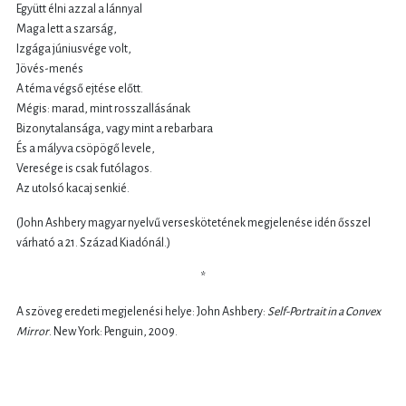
Együtt élni azzal a lánnyal
Maga lett a szarság,
Izgága júniusvége volt,
Jövés-menés
A téma végső ejtése előtt.
Mégis: marad, mint rosszallásának
Bizonytalansága, vagy mint a rebarbara
És a mályva csöpögő levele,
Veresége is csak futólagos.
Az utolsó kacaj senkié.
(John Ashbery magyar nyelvű verseskötetének megjelenése idén ősszel
várható a 21. Század Kiadónál.)
*
A szöveg eredeti megjelenési helye: John Ashbery:
Self-Portrait in a Convex
Mirror
. New York: Penguin, 2009.