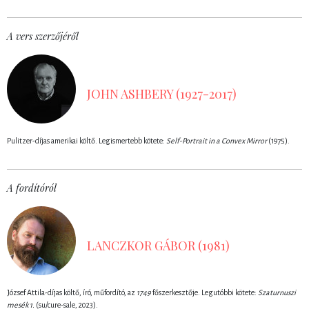
A vers szerzőjéről
JOHN ASHBERY (1927-2017)
Pulitzer-díjas amerikai költő. Legismertebb kötete:
Self-Portrait in a Convex Mirror
(1975).
A fordítóról
LANCZKOR GÁBOR (1981)
József Attila-díjas költő, író, műfordító, az
1749
főszerkesztője. Legutóbbi kötete:
Szaturnuszi
mesék 1.
(su/cure-sale, 2023).