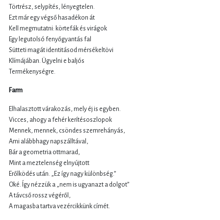
Törtrész, selypítés, lényegtelen.
Ezt már egy végső hasadékon át
Kell megmutatni: körtefák és virágok
Egy legutolsó fenyőgyantás fal
Sütteti magát identitásod mérsékeltövi
Klímájában. Ügyelni e baljós
Termékenységre.
Farm
Elhalasztott várakozás, mely éj is egyben.
Vicces, ahogy a fehér kerítésoszlopok
Mennek, mennek, csöndes szemrehányás,
Ami alábbhagy napszálltával,
Bár a geometria ottmarad,
Mint a meztelenség elnyújtott
Erőlködés után. „Ez így nagy különbség.”
Oké. Így nézzük a „nem is ugyanazt a dolgot”
A távcső rossz végéről,
A magasba tartva vezércikkünk címét.