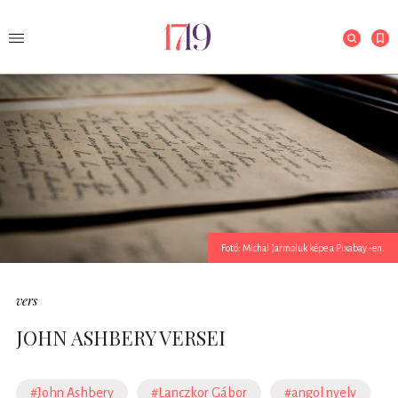
Fotó: Michal Jarmoluk képe a Pixabay -en.
vers
JOHN ASHBERY VERSEI
#John Ashbery
#Lanczkor Gábor
#angol nyelv