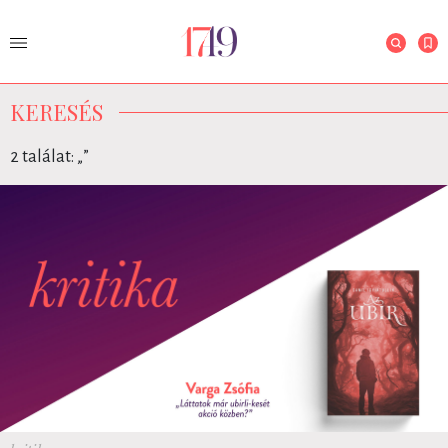
KERESÉS
2 találat: „
”