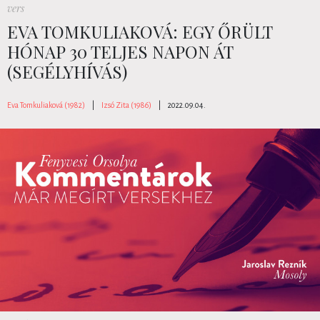
vers
EVA TOMKULIAKOVÁ: EGY ŐRÜLT
HÓNAP 30 TELJES NAPON ÁT
(SEGÉLYHÍVÁS)
Eva Tomkuliaková (1982)
|
Izsó Zita (1986)
|
2022.09.04.