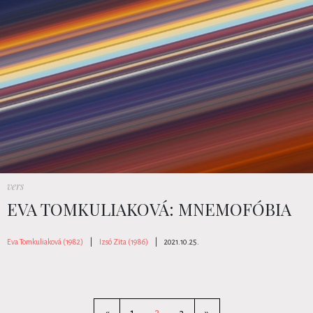
vers
EVA TOMKULIAKOVÁ: MNEMOFÓBIA
Eva Tomkuliaková (1982)
|
Izsó Zita (1986)
|
2021.10.25.