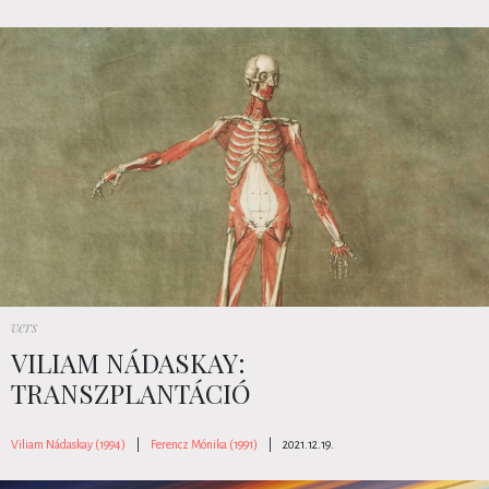
vers
VILIAM NÁDASKAY:
TRANSZPLANTÁCIÓ
Viliam Nádaskay (1994)
|
Ferencz Mónika (1991)
|
2021.12.19.