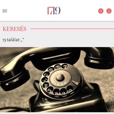
KERESÉS
15 találat: „
”