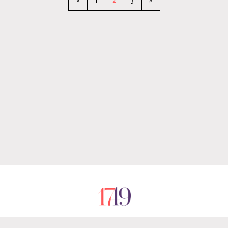
«
1
2
3
»
RÓLUNK