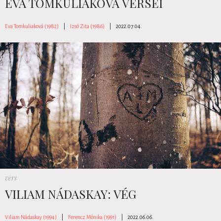
EVA TOMKULIAKOVÁ VERSEI
Eva Tomkuliaková (1982)
|
Izsó Zita (1986)
|
2022.07.04.
vers
VILIAM NÁDASKAY: VÉG
Viliam Nádaskay (1994)
|
Ferencz Mónika (1991)
|
2022.06.06.