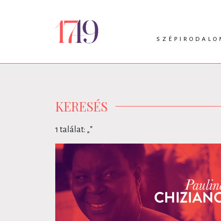
SZÉPIRODALO
INTRO
VERS
PRÓZA
DRÁMA
KERESÉS
1 találat: „
”