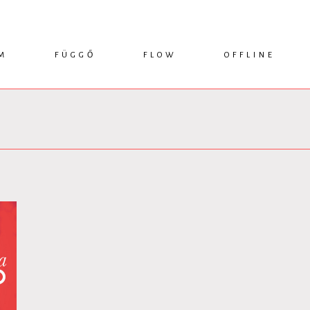
M
FÜGGŐ
FLOW
OFFLINE
ESSZÉ
HÍR
1749 KÖNYVEK
KRITIKA
INTERJÚ
RENDEZVÉNYEK
TANULMÁNY
MŰHELYNAPLÓ
PODCAST
IKSZEK
TOPLISTA