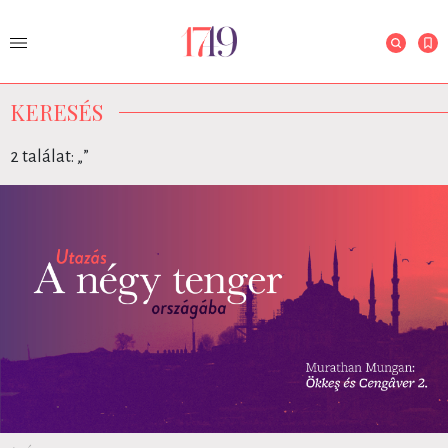
KERESÉS
2 találat: „
”