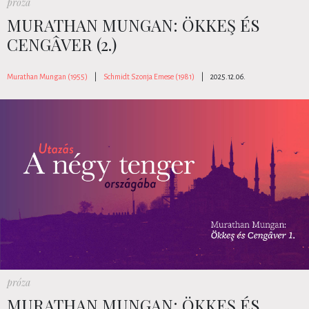
próza
MURATHAN MUNGAN: ÖKKEŞ ÉS
CENGÂVER (2.)
Murathan Mungan (1955)
|
Schmidt Szonja Emese (1981)
|
2025.12.06.
próza
MURATHAN MUNGAN: ÖKKEŞ ÉS