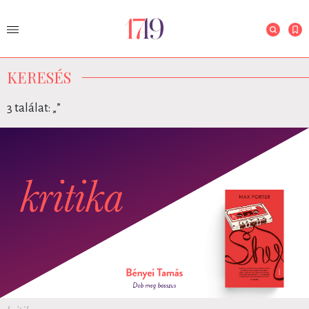
KERESÉS
3 találat: „
”