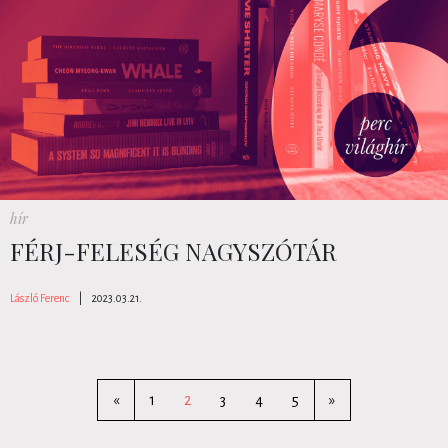
hír
FÉRJ-FELESÉG NAGYSZÓTÁR
László Ferenc
|
2023.03.21.
«
1
2
3
4
5
»