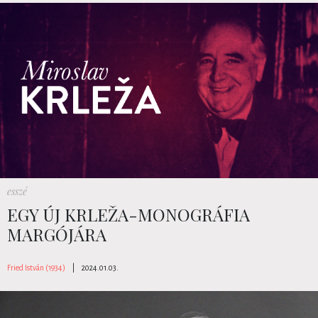
esszé
EGY ÚJ KRLEŽA-MONOGRÁFIA
MARGÓJÁRA
Fried István (1934)
|
2024.01.03.