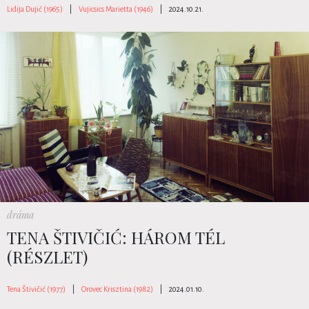
Lidija Dujić (1965)
|
Vujicsics Marietta (1946)
|
2024.10.21.
dráma
TENA ŠTIVIČIĆ: HÁROM TÉL
(RÉSZLET)
Tena Štivičić (1977)
|
Orovec Krisztina (1982)
|
2024.01.10.