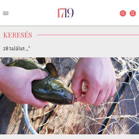
KERESÉS
28 találat: „
”