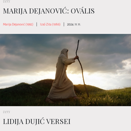
vers
MARIJA DEJANOVIĆ: OVÁLIS
Marija Dejanović (1992)
|
Izsó Zita (1986)
|
2024.11.11.
vers
LIDIJA DUJIĆ VERSEI