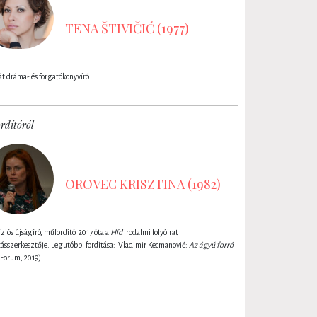
TENA ŠTIVIČIĆ (1977)
t dráma- és forgatókönyvíró.
rdítóról
OROVEC KRISZTINA (1982)
íziós újságíró, műfordító. 2017 óta a
Híd
irodalmi folyóirat
tásszerkesztője. Legutóbbi fordítása: Vladimir Kecmanović:
Az ágyú forró
Forum, 2019)