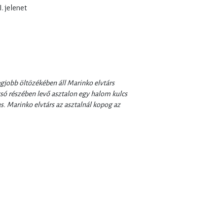
I. jelenet
egjobb öltözékében áll Marinko elvtárs
tsó részében levő asztalon egy halom kulcs
. Marinko elvtárs az asztalnál kopog az