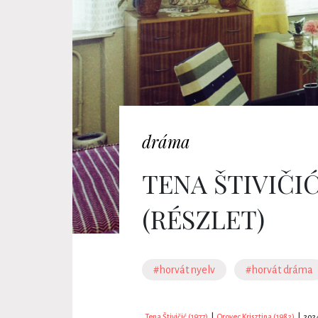
dráma
TENA ŠTIVIČI
(RÉSZLET)
#horvát nyelv
#horvát dráma
Tena Štivičić (1977)
|
Orovec Krisztina (1982)
|
2024