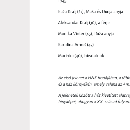
1945.
Ruža Kralj (27), Maša és Dunja anyja
Aleksandar Kralj (30), a férje
Monika Vinter (45), Ruža anyja
Karolina Amruš (47)
Marinko (40), hivatalnok
Az első jelenet a HNK irodájában, a több
és a ház környékén, amely valaha az Amr
A jelenetek között a ház kivetített alapra
fényképei, ahogyan a XX. század folyam