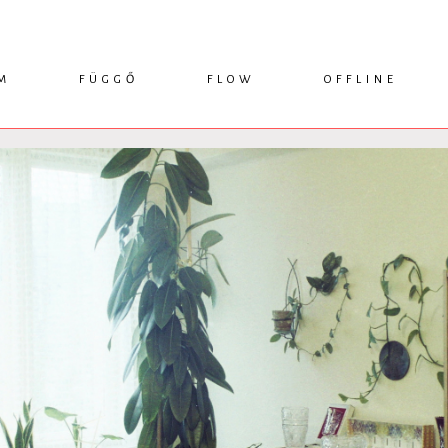
M
FÜGGŐ
FLOW
OFFLINE
ESSZÉ
HÍR
1749 KÖNYVEK
KRITIKA
INTERJÚ
RENDEZVÉNYEK
TANULMÁNY
MŰHELYNAPLÓ
PODCAST
IKSZEK
TOPLISTA