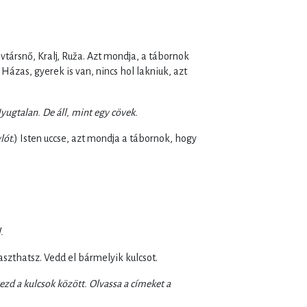
társnő, Kralj, Ruža. Azt mondja, a tábornok
ázas, gyerek is van, nincs hol lakniuk, azt
 Nyugtalan. De áll, mint egy cövek.
lót
.) Isten uccse, azt mondja a tábornok, hogy
.
zthatsz. Vedd el bármelyik kulcsot.
zd a kulcsok között. Olvassa a címeket a