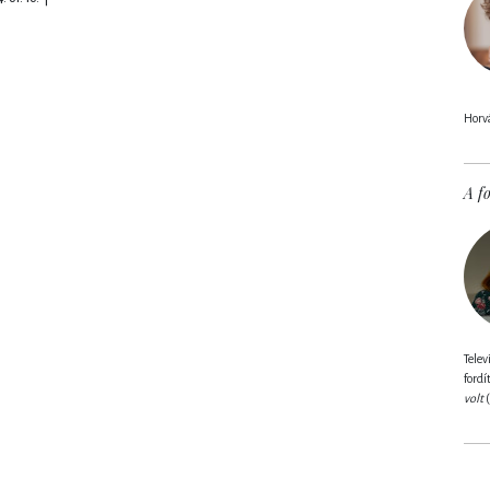
Horvá
A fo
Telev
fordí
volt
(