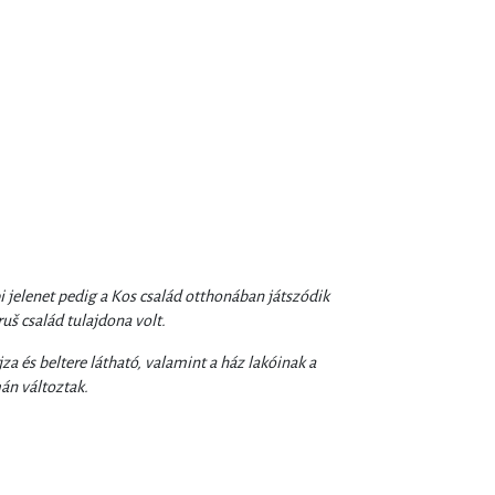
i jelenet pedig a Kos család otthonában játszódik
uš család tulajdona volt.
jza és beltere látható, valamint a ház lakóinak a
án változtak.