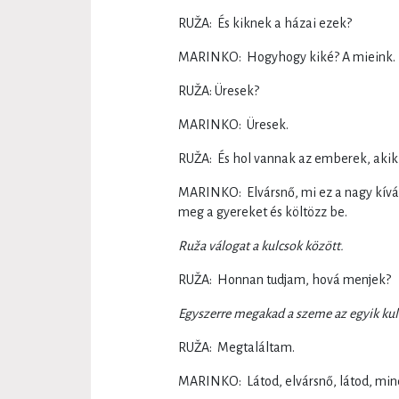
RUŽA: És kiknek a házai ezek?
MARINKO: Hogyhogy kiké? A mieink.
RUŽA: Üresek?
MARINKO: Üresek.
RUŽA: És hol vannak az emberek, akik i
MARINKO: Elvársnő, mi ez a nagy kívánc
meg a gyereket és költözz be.
Ruža válogat a kulcsok között.
RUŽA: Honnan tudjam, hová menjek?
Egyszerre megakad a szeme az egyik kul
RUŽA: Megtaláltam.
MARINKO: Látod, elvársnő, látod, minde