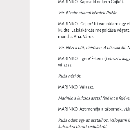
MARINKO: Kapcsold nekem Gojkót.
Vár. Bizalmatlanul kémleli Ružát.
MARINKO: Gojko? Itt van nálam egy elv
küldte. Lakáskérdés megoldása végett. H
mondja. Aha. Várok.
Vár. Nézi a nőt, ráérősen. A nő csak áll.
MARINKO: Igen? Értem. (
Leteszi a kagy
válassz.
Ruža nézi őt.
MARINKO: Válassz.
Marinko a kulcsos asztal felé int a fejével
MARINKO: Azt mondja a tábornok, válas
Ruža odamegy az asztalhoz. Válogatni ke
kulcsokra tűzött cédulákról.