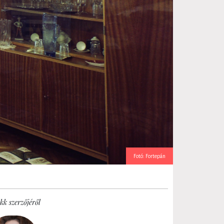
Fotó: Fortepán
kk szerzőjéről