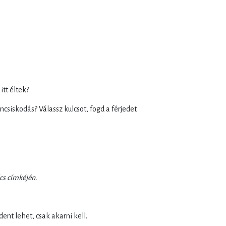
tt éltek?
siskodás? Válassz kulcsot, fogd a férjedet
cs címkéjén.
nt lehet, csak akarni kell.