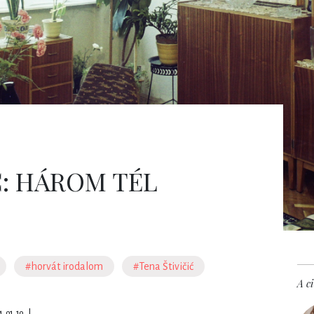
Ć: HÁROM TÉL
#horvát irodalom
#Tena Štivičić
A ci
. 01. 10.
|