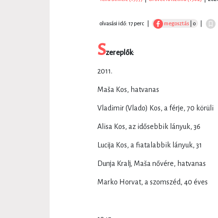
olvasási idő: 17 perc
|
megosztás
| 0
|
S
zereplők
:
2011.
Maša Kos, hatvanas
Vladimir (Vlado) Kos, a férje, 70 körüli
Alisa Kos, az idősebbik lányuk, 36
Lucija Kos, a fiatalabbik lányuk, 31
Dunja Kralj, Maša nővére, hatvanas
Marko Horvat, a szomszéd, 40 éves