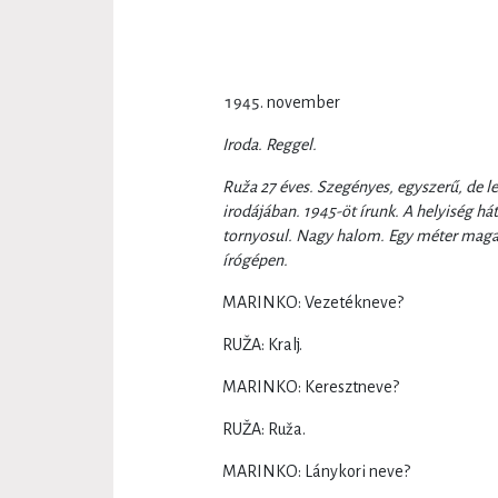
november
Iroda. Reggel.
Ruža 27 éves. Szegényes, egyszerű, de l
irodájában. 1945-öt írunk. A helyiség há
tornyosul. Nagy halom. Egy méter magas
írógépen.
MARINKO: Vezetékneve?
RUŽA: Kralj.
MARINKO: Keresztneve?
RUŽA: Ruža.
MARINKO: Lánykori neve?