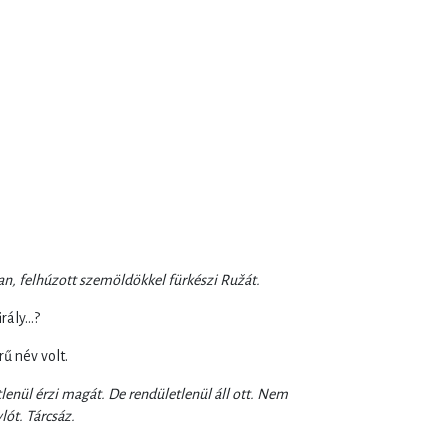
an, felhúzott szemöldökkel fürkészi Ružát.
rály…?
ű név volt.
enül érzi magát. De rendületlenül áll ott. Nem
lót. Tárcsáz.