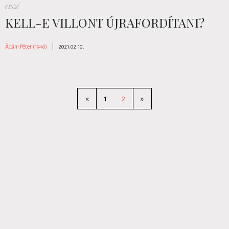
esszé
KELL-E VILLONT ÚJRAFORDÍTANI?
Ádám Péter (1946)
|
2021.02.10.
«
1
2
»