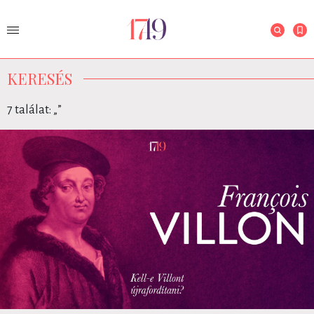
KERESÉS
7 találat: „
”