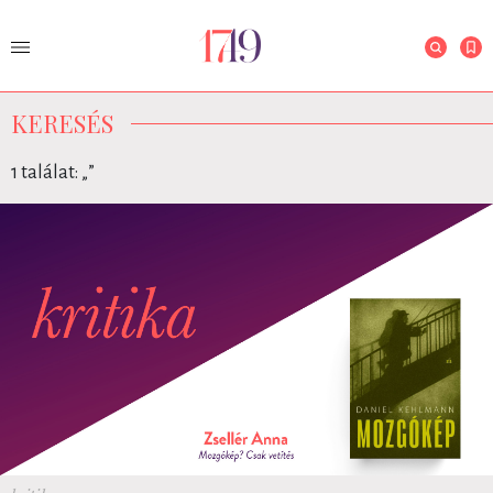
KERESÉS
1 találat: „
”