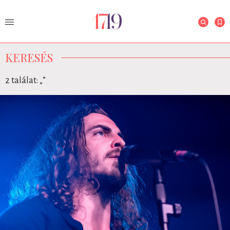
KERESÉS
2 találat: „
”