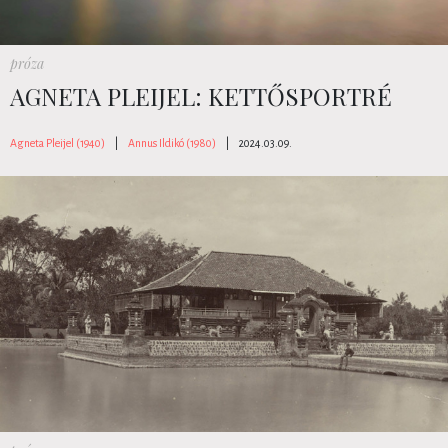
próza
AGNETA PLEIJEL: KETTŐSPORTRÉ
Agneta Pleijel (1940)
|
Annus Ildikó (1980)
|
2024.03.09.