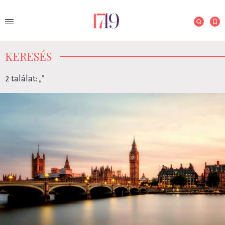
KERESÉS
2 találat: „
”