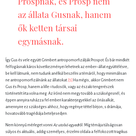
Prospnak, és Prosp nem
az állata Gusnak, hanem
ők ketten társai
egymásnak.
Így Gus és vele együtt Grimbert antropomorfizálják Prospot. És bár mindkét
felfogásnak káros következményei lehetnek az ember–állat együttélésre,
be kell látnunk, nem tudunk anélkül beszélni a témáról, hogy minimálisan
ne antropomorfizálnánk az állatokat.
[5]
Ha mégis, akkor Grimbert nem
Gus és Prosp, hanem a lille-i tudosók, vagy az északi tengerészek
történetét írta volna meg. Az írónő nem megy tovább a szükségesnél, és
éppen annyira ruházza fel emberi karakterjegyekkel az óriásalkát,
amennyire ez szükséges ahhoz, hogy regénye téttel bírjon, s drámája,
hovatovább tragédiája beteljesedjen.
Nem könnyű mérleget vonni
Az utolsó egyed
ről. Míg témája túlságosan
súlyos és aktuális, addig személyes, érzelmi oldala a felfokozott tragikus