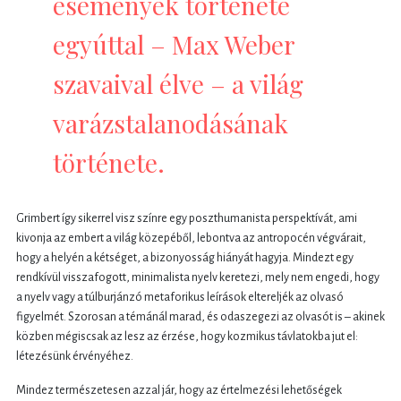
események története
egyúttal – Max Weber
szavaival élve – a világ
varázstalanodásának
története.
Grimbert így sikerrel visz színre egy poszthumanista perspektívát, ami
kivonja az embert a világ közepéből, lebontva az antropocén végvárait,
hogy a helyén a kétséget, a bizonyosság hiányát hagyja. Mindezt egy
rendkívül visszafogott, minimalista nyelv keretezi, mely nem engedi, hogy
a nyelv vagy a túlburjánzó metaforikus leírások eltereljék az olvasó
figyelmét. Szorosan a témánál marad, és odaszegezi az olvasót is – akinek
közben mégiscsak az lesz az érzése, hogy kozmikus távlatokba jut el:
létezésünk érvényéhez.
Mindez természetesen azzal jár, hogy az értelmezési lehetőségek