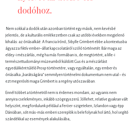
dodóhoz.
Nem sokkal a dodók után azonban történt egy másik, nem kevésbé
jelentős, de a kulturális emlékezetben csak az utóbbi években megjelenő
kihalás: az óriásalkáé. A francia írónő, Sibylle Grimbert ebbe a kontextusba
ágyazza fiktív ember–állat kapcsolatáról szóló történetét. Bár maga az
eldey-i mészárlás, még ha más formában is, de megtörtént, a lille-i
természettudományi múzeumból küldött Gus és a mészárlást
egyedüliként túlélő Prosp történetére, vagy egyáltalán, egy ember és
óriásalka „barátságára” semmilyen történelmi dokumentum nem utal – és
ezt megerősíti maga Grimbert is a regény utószavában.
Ennél többet a történetről nem is érdemes mondani, az ugyanis nem
annyira cselekményes, inkább szögegyszerű. Jóllehet, relatíve gyakran vált
helyszínt, megfordulunk például a Feröer-szigeteken, Izlandon vagy épp
Dániában, sőt más-más emberi szereplők is belefolynak hol ártó, hol segítő
szándékkal az események alakulásába,