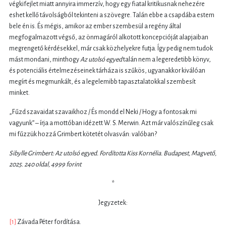
végkifejlet miatt annyira immerzív, hogy egy fiatal kritikusnak nehezére
eshet kellő távolságból tekinteni a szövegre. Talán ebbe a csapdába estem
bele én is. És mégis, amikor az ember szembesül a regény által
megfogalmazott végső, az önmagáról alkotott koncepcióját alapjaiban
megrengető kérdésekkel, már csak közhelyekre futja. Így pedig nem tudok
mást mondani, minthogy
Az utolsó egyed
talán nem a legeredetibb könyv,
és potenciális értelmezéseinek tárháza is szűkös, ugyanakkor kiválóan
megírt és megmunkált, és a legelemibb tapasztalatokkal szembesít
minket.
„Fűzd szavaidat szavaikhoz / És mondd el Neki / Hogy a fontosak mi
vagyunk” – írja a mottóban idézett W. S. Merwin. Azt már valószínűleg csak
mi fűzzük hozzá Grimbert kötetét olvasván: valóban?
Sibylle Grimbert: Az utolsó egyed. Fordította Kiss Kornélia. Budapest, Magvető,
2025. 240 oldal, 4999 forint
*
Jegyzetek:
[1]
Závada Péter fordítása.