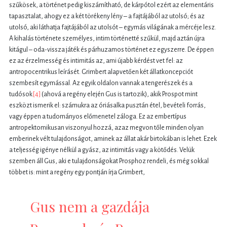
szűkösek, a történet pedig kiszámítható, de kárpótol ezért az elementáris
tapasztalat, ahogy ez a két törékeny lény – a fajtájából az utolsó; és az
utolsó, aki láthatja fajtájából az utolsót – egymás világának a mércéje lesz.
A kihalás története személyes, intim történetté szűkül, majd aztán újra
kitágul – oda-vissza játék és párhuzamos történet ez egyszerre. De éppen
ez az érzelmesség és intimitás az, ami újabb kérdést vet fel: az
antropocentrikus leírásét. Grimbert alapvetően két állatkoncepciót
szembesít egymással. Az egyik oldalon vannak a tengerészek és a
tudósok
[4]
(ahová a regény elején Gus is tartozik), akik Prospot mint
eszközt ismerik el: számukra az óriásalka pusztán étel, bevételi forrás,
vagy éppen a tudományos előmenetel záloga. Ez az embertípus
antropektomikusan viszonyul hozzá, azaz megvon tőle minden olyan
emberinek vélt tulajdonságot, aminek az állat akár birtokában is lehet. Ezek
a teljesség igénye nélkül a gyász, az intimitás vagy a kötődés. Velük
szemben áll Gus, aki e tulajdonságokat Prosphoz rendeli, és még sokkal
többet is: mint a regény egy pontján írja Grimbert,
Gus nem a gazdája