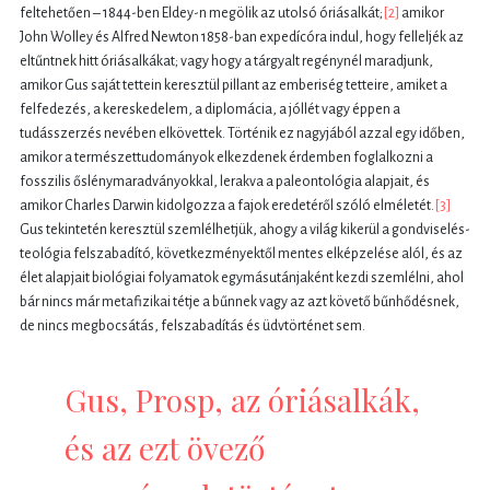
feltehetően – 1844-ben Eldey-n megölik az utolsó óriásalkát;
[2]
amikor
John Wolley és Alfred Newton 1858-ban expedícóra indul, hogy felleljék az
eltűntnek hitt óriásalkákat; vagy hogy a tárgyalt regénynél maradjunk,
amikor Gus saját tettein keresztül pillant az emberiség tetteire, amiket a
felfedezés, a kereskedelem, a diplomácia, a jóllét vagy éppen a
tudásszerzés nevében elkövettek. Történik ez nagyjából azzal egy időben,
amikor a természettudományok elkezdenek érdemben foglalkozni a
fosszilis őslénymaradványokkal, lerakva a paleontológia alapjait, és
amikor Charles Darwin kidolgozza a fajok eredetéről szóló elméletét.
[3]
Gus tekintetén keresztül szemlélhetjük, ahogy a világ kikerül a gondviselés-
teológia felszabadító, következményektől mentes elképzelése alól, és az
élet alapjait biológiai folyamatok egymásutánjaként kezdi szemlélni, ahol
bár nincs már metafizikai tétje a bűnnek vagy az azt követő bűnhődésnek,
de nincs megbocsátás, felszabadítás és üdvtörténet sem.
Gus, Prosp, az óriásalkák,
és az ezt övező