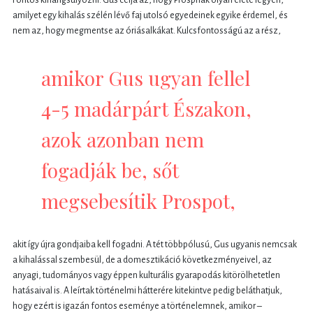
amilyet egy kihalás szélén lévő faj utolsó egyedeinek egyike érdemel, és
nem az, hogy megmentse az óriásalkákat. Kulcsfontosságú az a rész,
amikor Gus ugyan fellel
4-5 madárpárt Északon,
azok azonban nem
fogadják be, sőt
megsebesítik Prospot,
akit így újra gondjaiba kell fogadni. A tét többpólusú, Gus ugyanis nemcsak
a kihalással szembesül, de a domesztikáció következményeivel, az
anyagi, tudományos vagy éppen kulturális gyarapodás kitörölhetetlen
hatásaival is. A leírtak történelmi hátterére kitekintve pedig beláthatjuk,
hogy ezért is igazán fontos eseménye a történelemnek, amikor –