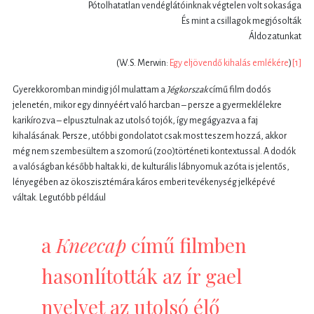
Pótolhatatlan vendéglátóinknak végtelen volt sokasága
És mint a csillagok megjósolták
Áldozatunkat
(W.S. Merwin:
Egy eljövendő kihalás emlékére
)
[1]
Gyerekkoromban mindig jól mulattam a
Jégkorszak
című film dodós
jelenetén, mikor egy dinnyéért való harcban – persze a gyermeklélekre
karikírozva – elpusztulnak az utolsó tojók, így megágyazva a faj
kihalásának. Persze, utóbbi gondolatot csak most teszem hozzá, akkor
még nem szembesültem a szomorú (zoo)történeti kontextussal. A dodók
a valóságban később haltak ki, de kulturális lábnyomuk azóta is jelentős,
lényegében az ökoszisztémára káros emberi tevékenység jelképévé
váltak. Legutóbb például
a
Kneecap
című filmben
hasonlították az ír gael
nyelvet az utolsó élő