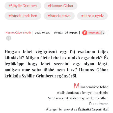
#Sibylle Grimbert
#Hannos Gábor
#francia irodalom
#francia próza
#francia nyelv
Hannos Gábor (1996)
|
2025. 07. 24.
|
olvasási idő: 10 perc
|
megosztás
| 0
|
Hogyan lehet végignézni egy faj csaknem teljes
kihalását? Milyen élete lehet az utolsó egyednek? És
legfőképp: hogy lehet szeretni egy olyan lényt,
amilyen már soha többé nem lesz? Hannos Gábor
kritikája Sybille Grimbert regényéről.
M
ikor nem látod többé
A bálnaborjakat a fénnyel incselkedni
Vedd sorra mit találsz majd a fekete kertben
És az udvaron
A tengeri teheneket az
Óriásalkát
a gorillákat