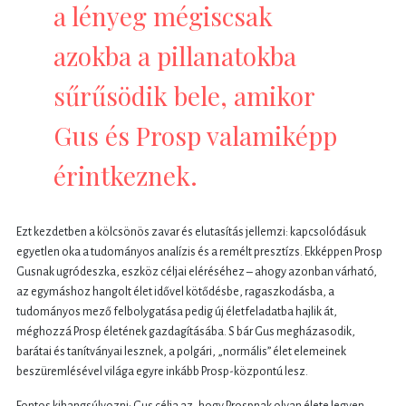
a lényeg mégiscsak
azokba a pillanatokba
sűrűsödik bele, amikor
Gus és Prosp valamiképp
érintkeznek.
Ezt kezdetben a kölcsönös zavar és elutasítás jellemzi: kapcsolódásuk
egyetlen oka a tudományos analízis és a remélt presztízs. Ekképpen Prosp
Gusnak ugródeszka, eszköz céljai eléréséhez – ahogy azonban várható,
az egymáshoz hangolt élet idővel kötődésbe, ragaszkodásba, a
tudományos mező felbolygatása pedig új életfeladatba hajlik át,
méghozzá Prosp életének gazdagításába. S bár Gus megházasodik,
barátai és tanítványai lesznek, a polgári, „normális” élet elemeinek
beszüremlésével világa egyre inkább Prosp-központú lesz.
Fontos kihangsúlyozni: Gus célja az, hogy Prospnak olyan élete legyen,