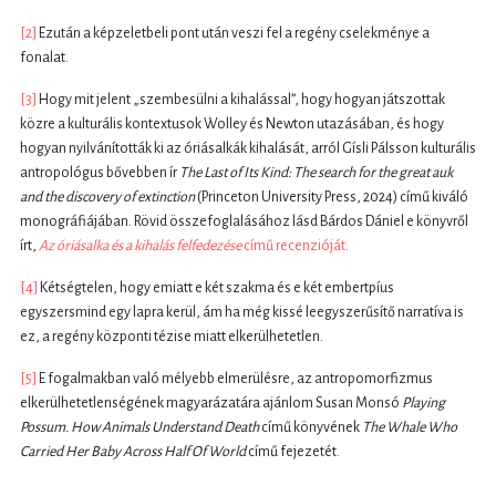
[2]
Ezután a képzeletbeli pont után veszi fel a regény cselekménye a
fonalat.
[3]
Hogy mit jelent „szembesülni a kihalással”, hogy hogyan játszottak
közre a kulturális kontextusok Wolley és Newton utazásában, és hogy
hogyan nyilvánították ki az óriásalkák kihalását, arról Gísli Pálsson kulturális
antropológus bővebben ír
The Last of Its Kind: The search for the great auk
and the discovery of extinction
(Princeton University Press, 2024) című kiváló
monográfiájában. Rövid összefoglalásához lásd Bárdos Dániel e könyvről
írt,
Az óriásalka és a kihalás felfedezése
című recenzióját
.
[4]
Kétségtelen, hogy emiatt e két szakma és e két embertpíus
egyszersmind egy lapra kerül, ám ha még kissé leegyszerűsítő narratíva is
ez, a regény központi tézise miatt elkerülhetetlen.
[5]
E fogalmakban való mélyebb elmerülésre, az antropomorfizmus
elkerülhetetlenségének magyarázatára ajánlom Susan Monsó
Playing
Possum. How Animals Understand Death
című könyvének
The Whale Who
Carried Her Baby Across Half Of World
című fejezetét.