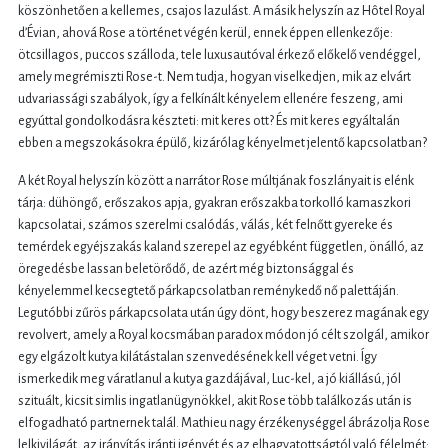
köszönhetően a kellemes, csajos lazulást. A másik helyszín az Hôtel Royal
d’Évian, ahová Rose a történet végén kerül, ennek éppen ellenkezője:
ötcsillagos, puccos szálloda, tele luxusautóval érkező előkelő vendéggel,
amely megrémiszti Rose-t. Nem tudja, hogyan viselkedjen, mik az elvárt
udvariassági szabályok, így a felkínált kényelem ellenére feszeng, ami
egyúttal gondolkodásra készteti: mit keres ott? És mit keres egyáltalán
ebben a megszokásokra épülő, kizárólag kényelmet jelentő kapcsolatban?
A két Royal helyszín között a narrátor Rose múltjának foszlányait is elénk
tárja: dühöngő, erőszakos apja, gyakran erőszakba torkolló kamaszkori
kapcsolatai, számos szerelmi csalódás, válás, két felnőtt gyereke és
temérdek egyéjszakás kaland szerepel az egyébként független, önálló, az
öregedésbe lassan beletörődő, de azért még biztonsággal és
kényelemmel kecsegtető párkapcsolatban reménykedő nő palettáján.
Legutóbbi zűrös párkapcsolata után úgy dönt, hogy beszerez magának egy
revolvert, amely a Royal kocsmában paradox módon jó célt szolgál, amikor
egy elgázolt kutya kilátástalan szenvedésének kell véget vetni. Így
ismerkedik meg váratlanul a kutya gazdájával, Luc-kel, a jó kiállású, jól
szituált, kicsit simlis ingatlanügynökkel, akit Rose több találkozás után is
elfogadható partnernek talál. Mathieu nagy érzékenységgel ábrázolja Rose
lelkivilágát, az irányítás iránti igényét és az elhagyatottságtól való félelmét: