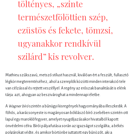
töltényes, „szinte
természetfölöttien szép,
ezüstös és fekete, tömzsi,
ugyanakkor rendkívül
szilárd” kis revolver.
Mathieu szűkszavú, metsző stílust használ, kiválóan ért a feszült, fullasztó
légkör megteremtéséhez, ahol a szereplők közötti minden interakció tele
van célzással és rejtett veszéllyel. A regény az erőszak banalitását is elénk
tárja: azt, ahogyan az beszivároghat a mindennapi életbe.
A
Wagner bíró
szintén a bűnügyi kisregények hagyományába illeszkedik. A
főhős, a karácsonyeste is magányosan bóklászó bíró zsebében szintén ott
lapul egy maroklőfegyver, amelyet nyugdíjazásakor hivatalból kapott
önvédelmi célra. Bírói pályafutása során az igazságot szolgálta, a békés
polgárokat védte, és amikor börtönbe juttatott egy bűnözőt, aki a