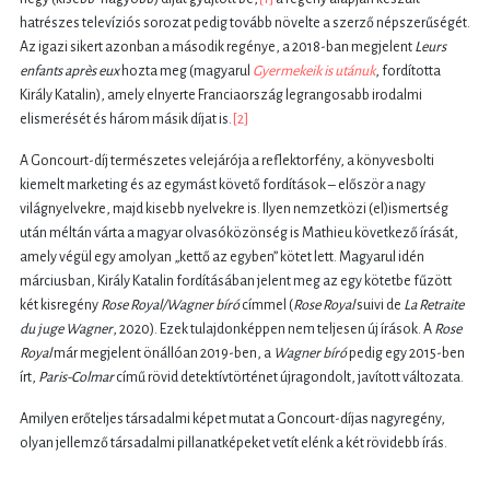
hatrészes televíziós sorozat pedig tovább növelte a szerző népszerűségét.
Az igazi sikert azonban a második regénye, a 2018-ban megjelent
Leurs
enfants après eux
hozta meg (magyarul
Gyermekeik is utánuk
, fordította
Király Katalin), amely elnyerte Franciaország legrangosabb irodalmi
elismerését és három másik díjat is.
[2]
A Goncourt-díj természetes velejárója a reflektorfény, a könyvesbolti
kiemelt marketing és az egymást követő fordítások – először a nagy
világnyelvekre, majd kisebb nyelvekre is. Ilyen nemzetközi (el)ismertség
után méltán várta a magyar olvasóközönség is Mathieu következő írását,
amely végül egy amolyan „kettő az egyben” kötet lett. Magyarul idén
márciusban, Király Katalin fordításában jelent meg az egy kötetbe fűzött
két kisregény
Rose Royal/Wagner bíró
címmel (
Rose Royal
suivi de
La Retraite
du juge Wagner
, 2020). Ezek tulajdonképpen nem teljesen új írások. A
Rose
Royal
már megjelent önállóan 2019-ben, a
Wagner bíró
pedig egy 2015-ben
írt,
Paris-Colmar
című rövid detektívtörténet újragondolt, javított változata.
Amilyen erőteljes társadalmi képet mutat a Goncourt-díjas nagyregény,
olyan jellemző társadalmi pillanatképeket vetít elénk a két rövidebb írás.