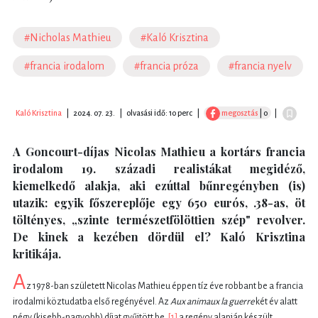
#Nicholas Mathieu
#Kaló Krisztina
#francia irodalom
#francia próza
#francia nyelv
Kaló Krisztina
|
2024. 07. 23.
|
olvasási idő: 10 perc
|
megosztás
| 0
|
A Goncourt-díjas Nicolas Mathieu a kortárs francia
irodalom 19. századi realistákat megidéző,
kiemelkedő alakja, aki ezúttal bűnregényben (is)
utazik: egyik főszereplője egy 650 eurós, .38-as, öt
töltényes, „szinte természetfölöttien szép" revolver.
De kinek a kezében dördül el? Kaló Krisztina
kritikája.
A
z 1978-ban született Nicolas Mathieu éppen tíz éve robbant be a francia
irodalmi köztudatba első regényével. Az
Aux animaux la guerre
két év alatt
négy (kisebb-nagyobb) díjat gyűjtött be,
[1]
a regény alapján készült