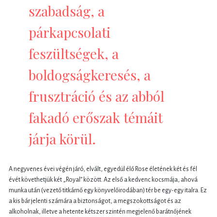
szabadság, a
párkapcsolati
feszültségek, a
boldogságkeresés, a
frusztráció és az abból
fakadó erőszak témáit
járja körül.
A negyvenes évei végén járó, elvált, egyedül élő Rose életének két és fél
évét követhetjük két „Royal” között. Az első a kedvenc kocsmája, ahová
munka után (vezető titkárnő egy könyvelőirodában) tér be egy-egy italra. Ez
a kis bár jelenti számára a biztonságot, a megszokottságot és az
alkoholnak, illetve a hetente kétszer szintén megjelenő barátnőjének