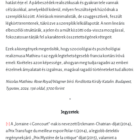
hatást érje el. A párbeszédek realisztikusak és gyakran tele vannak
célzásokkal, amelyekből kiderül, milyen feszültségek húzódnak a
szereplők között. A leírások minimalisták, de szuggesztívek, feszült
légkört teremtenek, tükrözve a szereplők lelkiállapotát. A nem lineáris
elbeszélői struktúrák, a jelen és a múlt közötti oda-vissza mozgással,
fokozatosan tárják fel a karakterek összetettségének rétegeit.
Ezek a kisregények megerősítik, hogy szociológiai és pszichológiai
realizmusa Mathieu-t az egyik legtehetségesebb francia kortárs íróvá
emeli. Kivételes azon képessége, ahogyan meg tudja ragadni az emberi
érzelmek árnyalatait és izgalmas, magával ragadó történeteket tud alkotni.
Nicolas Mathieu: Rose Royal/Wagner bíró. Fordította Király Katalin. Budapest,
Typotex, 2024. 136 oldal, 3700 forint
*
Jegyzetek:
[1]
A „lorraine-i Goncourt”-nak is nevezett Erckmann-Chatrian-díjat (2014),
a Prix Transfuge du meilleur espoir Polar-t (2014), a legjobb detektív
regénynek járó „Prix Mystère de la critique” díjat (2015), valamint a