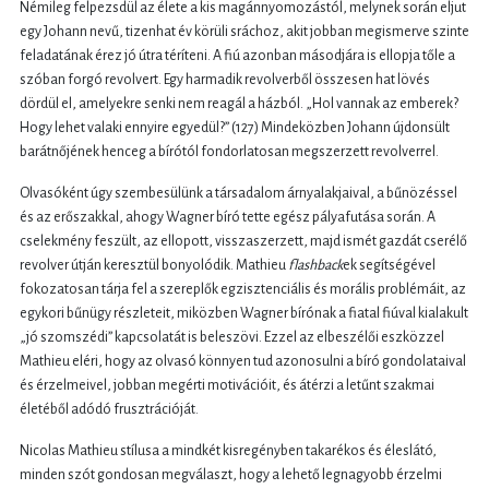
Némileg felpezsdül az élete a kis magánnyomozástól, melynek során eljut
egy Johann nevű, tizenhat év körüli sráchoz, akit jobban megismerve szinte
feladatának érez jó útra téríteni. A fiú azonban másodjára is ellopja tőle a
szóban forgó revolvert. Egy harmadik revolverből összesen hat lövés
dördül el, amelyekre senki nem reagál a házból. „Hol vannak az emberek?
Hogy lehet valaki ennyire egyedül?” (127) Mindeközben Johann újdonsült
barátnőjének henceg a bírótól fondorlatosan megszerzett revolverrel.
Olvasóként úgy szembesülünk a társadalom árnyalakjaival, a bűnözéssel
és az erőszakkal, ahogy Wagner bíró tette egész pályafutása során. A
cselekmény feszült, az ellopott, visszaszerzett, majd ismét gazdát cserélő
revolver útján keresztül bonyolódik. Mathieu
flashback
ek segítségével
fokozatosan tárja fel a szereplők egzisztenciális és morális problémáit, az
egykori bűnügy részleteit, miközben Wagner bírónak a fiatal fiúval kialakult
„jó szomszédi” kapcsolatát is beleszövi. Ezzel az elbeszélői eszközzel
Mathieu eléri, hogy az olvasó könnyen tud azonosulni a bíró gondolataival
és érzelmeivel, jobban megérti motivációit, és átérzi a letűnt szakmai
életéből adódó frusztrációját.
Nicolas Mathieu stílusa a mindkét kisregényben takarékos és éleslátó,
minden szót gondosan megválaszt, hogy a lehető legnagyobb érzelmi