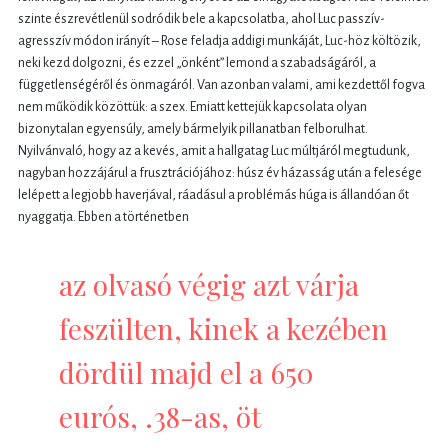
szinte észrevétlenül sodródik bele a kapcsolatba, ahol Luc passzív-
agresszív módon irányít – Rose feladja addigi munkáját, Luc-höz költözik,
neki kezd dolgozni, és ezzel „önként” lemond a szabadságáról, a
függetlenségéről és önmagáról. Van azonban valami, ami kezdettől fogva
nem működik közöttük: a szex. Emiatt kettejük kapcsolata olyan
bizonytalan egyensúly, amely bármelyik pillanatban felborulhat.
Nyilvánvaló, hogy az a kevés, amit a hallgatag Luc múltjáról megtudunk,
nagyban hozzájárul a frusztrációjához: húsz év házasság után a felesége
lelépett a legjobb haverjával, ráadásul a problémás húga is állandóan őt
nyaggatja. Ebben a történetben
az olvasó végig azt várja
feszülten, kinek a kezében
dördül majd el a 650
eurós, .38-as, öt