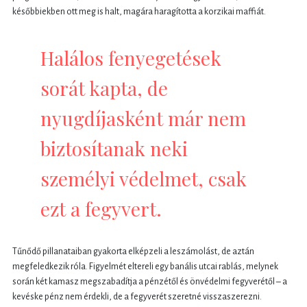
későbbiekben ott meg is halt, magára haragította a korzikai maffiát.
Halálos fenyegetések
sorát kapta, de
nyugdíjasként már nem
biztosítanak neki
személyi védelmet, csak
ezt a fegyvert.
Tűnődő pillanataiban gyakorta elképzeli a leszámolást, de aztán
megfeledkezik róla. Figyelmét eltereli egy banális utcai rablás, melynek
során két kamasz megszabadítja a pénzétől és önvédelmi fegyverétől – a
kevéske pénz nem érdekli, de a fegyverét szeretné visszaszerezni.