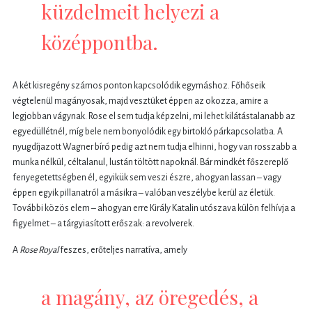
küzdelmeit helyezi a
középpontba.
A két kisregény számos ponton kapcsolódik egymáshoz. Főhőseik
végtelenül magányosak, majd vesztüket éppen az okozza, amire a
legjobban vágynak. Rose el sem tudja képzelni, mi lehet kilátástalanabb az
egyedüllétnél, míg bele nem bonyolódik egy birtokló párkapcsolatba. A
nyugdíjazott Wagner bíró pedig azt nem tudja elhinni, hogy van rosszabb a
munka nélkül, céltalanul, lustán töltött napoknál. Bár mindkét főszereplő
fenyegetettségben él, egyikük sem veszi észre, ahogyan lassan – vagy
éppen egyik pillanatról a másikra – valóban veszélybe kerül az életük.
További közös elem – ahogyan erre Király Katalin utószava külön felhívja a
figyelmet – a tárgyiasított erőszak: a revolverek.
A
Rose Royal
feszes, erőteljes narratíva, amely
a magány, az öregedés, a