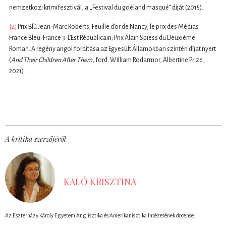
nemzetközi krimifesztivál, a „Festival du goéland masqué” díját (2015).
[2]
Prix Blù Jean-Marc Roberts; Feuille d’or de Nancy, le prix des Médias
France Bleu-France 3-L’Est Républicain; Prix Alain Spiess du Deuxième
Roman. A regény angol fordítása az Egyesült Államokban szintén díjat nyert
(
And Their Children After Them
, ford. William Rodarmor, Albertine Prize,
2021).
A kritika szerzőjéről
KALÓ KRISZTINA
Az Eszterházy Károly Egyetem Anglisztika és Amerikanisztika Intézetének docense.