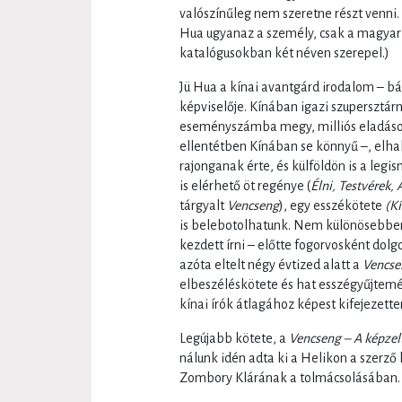
valószínűleg nem szeretne részt venni.
Hua ugyanaz a személy, csak a magyar ki
katalógusokban két néven szerepel.)
Jü Hua a kínai avantgárd irodalom – bá
képviselője. Kínában igazi szupersztár
eseményszámba megy, milliós eladáso
ellentétben Kínában se könnyű –, elha
rajonganak érte, és külföldön is a legi
is elérhető öt regénye (
Élni, Testvérek, 
tárgyalt
Vencseng
), egy esszékötete
(Kí
is belebotolhatunk. Nem különösebbe
kezdett írni – előtte fogorvosként dolgo
azóta eltelt négy évtized alatt a
Vencse
elbeszéléskötete és hat esszégyűjtem
kínai írók átlagához képest kifejezett
Legújabb kötete, a
Vencseng – A képzel
nálunk idén adta ki a Helikon a szerző
Zombory Klárának a tolmácsolásában