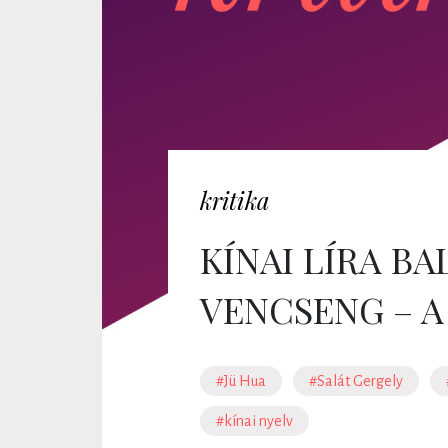
kritika
KÍNAI LÍRA BA
VENCSENG – A
#Jü Hua
#Salát Gergely
#kínai nyelv