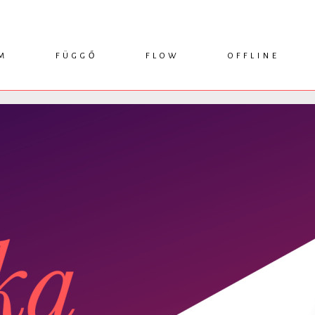
M
FÜGGŐ
FLOW
OFFLINE
ESSZÉ
HÍR
1749 KÖNYVEK
KRITIKA
INTERJÚ
RENDEZVÉNYEK
TANULMÁNY
MŰHELYNAPLÓ
PODCAST
IKSZEK
TOPLISTA