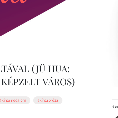
LTÁVAL (JÜ HUA:
 KÉPZELT VÁROS)
#kínai irodalom
#kínai próza
A kr