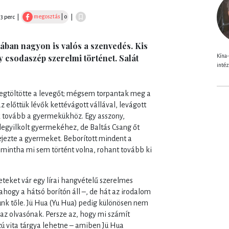
megosztás
| 0
13 perc
|
|
osában nagyon is valós a szenvedés. Kis
Kína-
 csodaszép szerelmi történet. Salát
inté
megtöltötte a levegőt; mégsem torpantak meg a
előttük lévők kettévágott vállával, levágott
ak tovább a gyermekükhöz. Egy asszony,
legyilkolt gyermekéhez, de Baltás Csang őt
ejezte a gyermeket. Beborított mindent a
ki mintha mi sem történt volna, rohant tovább ki
teket vár egy lírai hangvételű szerelmes
 ahogy a hátsó borítón áll –, de hát az irodalom
unk tőle. Jü Hua (Yu Hua) pedig különösen nem
az olvasónak. Persze az, hogy mi számít
zú vita tárgya lehetne – amiben Jü Hua