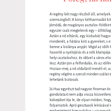
A regény két nagy részből áll, amelyek
szemszögből. A könyv kétharmadát kitev
jómódú, de magányos asztalos-földbir
egyszer csak megjelenik egy – állítól
Aztán a nő eltűnik, egy kisbabát hagy
mindenét, a hátára köti a gyereket, s
benne a kislánya anyját. Végül az idill
hasonló a nyelvjárás és a nők klumpája
helyi asztaloshoz, és idővel a város el
lesz. Aztán jön a felfordulás, és az idi
Hsziao-mej, a nő oldaláról meséli el, az
regény végére a szerző minden szálat 
lehetünk biztosak.
Jü Hua egyrészt tud nagyon finoman és 
gondolatait nem adja vissza közvetlenü
külsejüket írja le, de olyan módon, hog
folyamatok. Apró gesztusok leírásával é
embertelenül hierarchikus – viszonyok