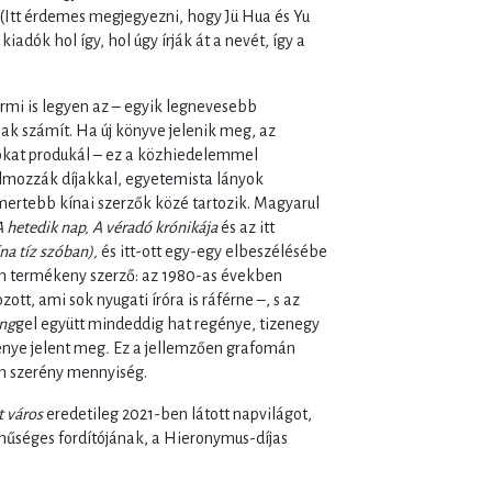
 (Itt érdemes megjegyezni, hogy Jü Hua és Yu
adók hol így, hol úgy írják át a nevét, így a
rmi is legyen az – egyik legnevesebb
nak számít. Ha új könyve jelenik meg, az
kat produkál – ez a közhiedelemmel
lmozzák díjakkal, egyetemista lányok
smertebb kínai szerzők közé tartozik. Magyarul
A hetedik nap, A véradó krónikája
és az itt
na tíz szóban),
és itt-ott egy-egy elbeszélésébe
n termékeny szerző: az 1980-as években
zott, ami sok nyugati íróra is ráférne –, s az
ng
gel együtt mindeddig hat regénye, tizenegy
énye jelent meg
.
Ez a jellemzően grafomán
en szerény mennyiség.
t város
eredetileg 2021-ben látott napvilágot,
 hűséges fordítójának, a Hieronymus-díjas
.