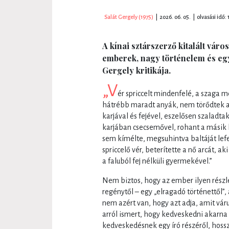
Salát Gergely (1975)
|
2026. 06. 05.
|
olvasási idő: 
A kínai sztárszerző kitalált vár
emberek, nagy történelem és egy
Gergely kritikája.
„V
ér spriccelt mindenfelé, a szaga 
hátrébb maradt anyák, nem törődtek az 
karjával és fejével, eszelősen szaladt
karjában csecsemővel, rohant a másik 
sem kímélte, megsuhintva baltáját lef
spriccelő vér, beterítette a nő arcát, a
a faluból fej nélküli gyermekével.”
Nem biztos, hogy az ember ilyen részle
regénytől – egy „elragadó történettől”,
nem azért van, hogy azt adja, amit vár
arról ismert, hogy kedveskedni akarna 
kedveskedésnek egy író részéről, hoss