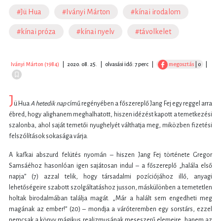
#Jü Hua
#Iványi Márton
#kínai irodalom
#kínai próza
#kínai nyelv
#távolkelet
Iványi Márton (1984)
|
2020. 08. 25.
|
olvasási idő: 7 perc
|
megosztás
| 0
|
J
ü Hua
A hetedik nap
című regényében a főszereplő Jang Fej egy reggel arra
ébred, hogy alighanem meghalhatott, hiszen idézést kapott a temetkezési
szalonba, ahol saját temetői nyughelyét válthatja meg, miközben fizetési
felszólítások sokasága várja.
A kafkai abszurd felütés nyomán – hiszen Jang Fej története Gregor
Samsáéhoz hasonlóan igen sajátosan indul – a főszereplő „halála első
napja” (7) azzal telik, hogy társadalmi pozíciójához illő, anyagi
lehetőségeire szabott szolgáltatáshoz jusson, máskülönben a temetetlen
holtak birodalmában találja magát. „Már a halált sem engedheti meg
magának az ember!” (20) – mondja a váróteremben egy sorstárs, ezzel
nemcsak a könyv mágikus realizmusának meseszerű elemeire, hanem az