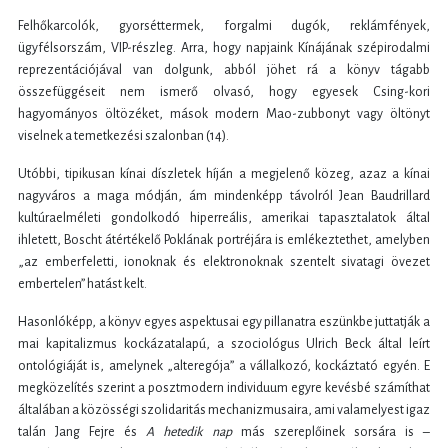
Felhőkarcolók, gyorséttermek, forgalmi dugók, reklámfények,
ügyfélsorszám, VIP-részleg. Arra, hogy napjaink Kínájának szépirodalmi
reprezentációjával van dolgunk, abból jöhet rá a könyv tágabb
összefüggéseit nem ismerő olvasó, hogy egyesek Csing-kori
hagyományos öltözéket, mások modern Mao-zubbonyt vagy öltönyt
viselnek a temetkezési szalonban (14).
Utóbbi, tipikusan kínai díszletek híján a megjelenő közeg, azaz a kínai
nagyváros a maga módján, ám mindenképp távolról Jean Baudrillard
kultúraelméleti gondolkodó hiperreális, amerikai tapasztalatok által
ihletett, Boscht átértékelő Poklának portréjára is emlékeztethet, amelyben
„az emberfeletti, ionoknak és elektronoknak szentelt sivatagi övezet
embertelen” hatást kelt.
Hasonlóképp, a könyv egyes aspektusai egy pillanatra eszünkbe juttatják a
mai kapitalizmus kockázatalapú, a szociológus Ulrich Beck által leírt
ontológiáját is, amelynek „alteregója” a vállalkozó, kockáztató egyén. E
megközelítés szerint a posztmodern individuum egyre kevésbé számíthat
általában a közösségi szolidaritás mechanizmusaira, ami valamelyest igaz
talán Jang Fejre és
A hetedik nap
más szereplőinek sorsára is –