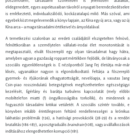
posztmodern, társadalmi szövetében is jelentősen átalakult,
elidegenedett, egyes aspektusaiban távolról a nyugati berendezkedésekre
is emlékeztető, individualizálódó, kockázatalapú miliő. Más szóval, ami
egyebek közt megelevenedik a könyv lapjain, az Kína egy új arca, vagy az új
Kína arca – a maga társadalmi értékeivel és árnyoldalával.
A temetkezési szalonban az eredeti családjától elszigetelten felnövő,
felnőttkorában a személytelen vállalati-irodai élet monotonitását is
megtapasztaló, elvált főszereplő egy olyan társadalmat hagy hátra,
amelyben ugyan a gazdaság roppant mértékben fejlődik, de látványosak a
szociális egyenlőtlenségek is. E nézőpontból Jang Fej életútja már-már
klisés, ugyanakkor nagyon is elgondolkodtató. Feltárja a főszereplő
gyermek- és ifjúkorának elhagyatottságát, nevelőapja, a vasutas Jang
Csin-piao rosszindulatú betegségének megfizethetetlen egészségügyi
kezelését, Egérlány és barátja turbulens kapcsolatát (mely előbbi
mobiltelefon miatti (!) öngyilkosságába torkollik), és mindennek a
fogyasztói társadalmi kritikai vetületét. A szociális színtér további, e
könyvben inkább érintőlegesen feltűnő rendellenességei a krónikus
lakhatási problémák (136), a hatósági provokációk (28-29) és a rendőri
brutalitás (186-187), a posztgraduális
braindrain
(108), vagy a vállalkozások
indításához elengedhetetlen korrupció (181).