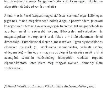
természetesen a könyv Nyugat-Európától számtalan egyéb tekintetben
alapvetően különböző vonása mellett is.
A kínai mesés fikció (
zhiguai,
magyar átírással: cse-kuaj) olyan különleges
jegyeinek, mint a megelevenedő holtak világa, e posztmodern, jelenkori
közegbe való ültetése
A hetedik nap
egyik fő erénye. Jü Hua gondolkodása
azonban ennél is szélesebb körben, létbölcseleti mélységekben és
magasságokban mozog, amit csak fokoz a mű társadalomszemléleti
dimenziója. Ez utóbbi vonal, illetve a „meseszövés” ugyan olykor sablonos
elemeken nyugszik (pl. vidék-város szembeállítás, vállalati szféra,
elidegenedés) – ám épp a maga szociológiai keretezése miatt a kínai
avantgárd színterén valószínűleg hiánypótló, ráadásul roppant
elgondolkodtató kötet jelent meg magyar nyelven, Zombory Klára
fordításában.
Jü Hua: A hetedik nap. Zombory Klára fordítása. Budapest, Helikon, 2019.