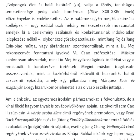
„Bolyongok élet és halál határán” (70), vallja a főhős, tanulságos
temetetlensége pedig akár homéroszi (
Íliász
XXII–XXIV. ének)
előzményekre is emlékeztethet. Az e határmezsgyén megélt szürreális
ködképek – hogy ezúttal csak néhány emlékezetesebb mozzanatot
emeljek ki a cselekmény szálainak és konkrétumainak indokolatlan
leleplezése nélkül –, olykor érzelgősek-patetikusak, mint Jang Fej és Jang
Csin-piao múltja, vagy ábrándosan szentimentálisak, mint a Liu Mej
rokonszenvét fenntartani igyekvő Vu Csao erőfeszítései. Máskor
sablonosan abszurdak, mint Liu Mej öngyilkosságának indítékai vagy a
prostituált Li karakterével történtek. Megint máskor tragikusak-
összezavaróak, mint a közkórházból eltávolított huszonhét halott
csecsemő epizódja, amely egy pillanatra még Márquez
Száz év
magány
ának egy bizarr, komor jelenetét is az olvasó eszébe juttatja. .
Ami elénk tárul az egyetemes irodalmi párhuzamokat is felvonultató, de a
kínai fikció hagyományait is továbbvivő könyv lapjain, az távolról sem Cao
Hszüe-csin
A vörös szoba álma
című regényének premodern, vagy Pearl
Buck
Édes anyaföld
jének és Lin Jütang
Elmúló pillanatának
modernizálódó és
szakadatlan (polgár)háború sújtotta, esetleg Jung Chang
Vadhattyúk
című
regényének vérvörös-vérzivataros Kínája. Sokkal inkább egy hiper- vagy