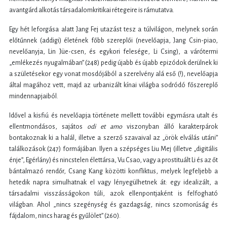
avantgárd alkotás társadalomkritikai rétegeire is rámutatva.
Egy hét leforgása alatt Jang Fej utazást tesz a túlvilágon, melynek során
előtűnnek (addigi) életének főbb szereplői (nevelőapja, Jang Csin-piao,
nevelőanyja, Lin Jüe-csen, és egykori felesége, Li Csing), a várótermi
„emlékezés nyugalmában” (248) pedig újabb és újabb epizódok derülnek ki
a születésekor egy vonat mosdójából a szerelvény alá eső (!), nevelőapja
által magához vett, majd az urbanizált kínai világba sodródó főszereplő
mindennapjaiból.
Idővel a kisfiú és nevelőapja története mellett további egymásra utalt és
ellentmondásos, sajátos
odi et amo
viszonyban álló karakterpárok
bontakoznak ki a halál, illetve a szerző szavaival az „örök elválás utáni”
találkozások (247) formájában. Ilyen a szépséges Liu Mej (illetve „digitális
énje”, Egérlány) és nincstelen élettársa, Vu Csao, vagy a prostituált Li és az őt
bántalmazó rendőr, Csang Kang közötti konfliktus, melyek legfeljebb a
hetedik napra simulhatnak el vagy lényegülhetnek át: egy idealizált, a
társadalmi visszásságokon túli, azok ellenpontjaként is felfogható
világban. Ahol „nincs szegénység és gazdagság, nincs szomorúság és
fájdalom, nincs harag és gyűlölet” (260).