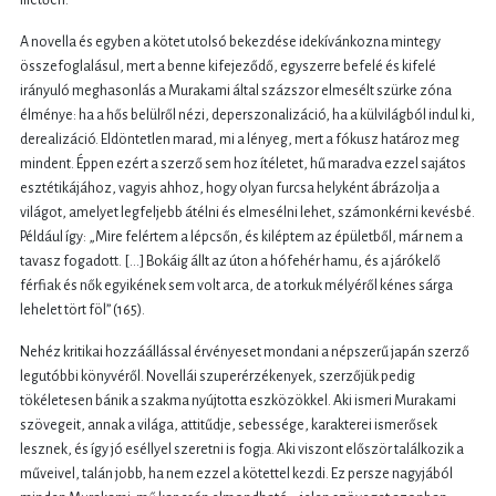
illetően.
A novella és egyben a kötet utolsó bekezdése idekívánkozna mintegy
összefoglalásul, mert a benne kifejeződő, egyszerre befelé és kifelé
irányuló meghasonlás a Murakami által százszor elmesélt szürke zóna
élménye: ha a hős belülről nézi, deperszonalizáció, ha a külvilágból indul ki,
derealizáció. Eldöntetlen marad, mi a lényeg, mert a fókusz határoz meg
mindent. Éppen ezért a szerző sem hoz ítéletet, hű maradva ezzel sajátos
esztétikájához, vagyis ahhoz, hogy olyan furcsa helyként ábrázolja a
világot, amelyet legfeljebb átélni és elmesélni lehet, számonkérni kevésbé.
Például így: „Mire felértem a lépcsőn, és kiléptem az épületből, már nem a
tavasz fogadott. [...] Bokáig állt az úton a hófehér hamu, és a járókelő
férfiak és nők egyikének sem volt arca, de a torkuk mélyéről kénes sárga
lehelet tört föl” (165).
Nehéz kritikai hozzáállással érvényeset mondani a népszerű japán szerző
legutóbbi könyvéről. Novellái szuperérzékenyek, szerzőjük pedig
tökéletesen bánik a szakma nyújtotta eszközökkel. Aki ismeri Murakami
szövegeit, annak a világa, attitűdje, sebessége, karakterei ismerősek
lesznek, és így jó eséllyel szeretni is fogja. Aki viszont először találkozik a
műveivel, talán jobb, ha nem ezzel a kötettel kezdi. Ez persze nagyjából