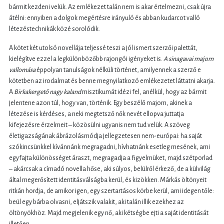
bármit kezdeni velük. Az emlékezet talán nem is akar értelmezni, csak újra
átélni: ennyiben a dolgok megértésre irányuló és abban kudarcot valló
létezéstechnikák közé sorolódik.
A kötet két utolsó novellája teljessé teszi a jól ismert szerzői palettát,
kielégítve ezzel a legkülönbözőbb rajongói igényeket is.
A sinagavai majom
vallomása
éppolyan tanulságok nélküli történet, amilyennek a szerző e
kötetben az irodalmat és benne megnyilatkozó emlékezetet láttatni akarja.
A
Birkakergető nagy kaland
misztikumát idézi fel, anélkül, hogy az bármit
jelentene azon túl, hogy van, történik. Egy beszélő majom, akinek a
létezése is kérdéses, a neki megtetsző nők nevét ellopva juttatja
kifejezésre érzelmeit – közösülni ugyanis nem tud velük. A szöveg
életigazságának ábrázolásmódja jellegzetesen nem-európai: ha saját
szókincsünkkel kívánnánk megragadni, hívhatnánk esetleg mesének, ami
egyfajta különösséget áraszt, megragadja a figyelmüket, majd szétporlad
– akárcsak a címadó novella hőse, aki súlyos, belülről érkező, de a külvilág
által megerősített identitásválságba kerül, és kizökken. Márkás öltönyeit
ritkán hordja, de amikor igen, egy szertartásos körbe kerül, ami idegen tőle:
beül egy bárba olvasni, eljátszik valakit, aki talán illik ezekhez az
öltönyökhöz. Majd megjelenik egy nő, aki kétségbe ejti a saját identitását