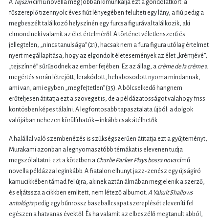
A
Tejszín
című novella még jobban kimunkálja ezt a gondolatkört: a
főszereplő tizennyolc éves fiút lényegében felülteti egy lány, a fiú pedig a
megbeszélt találkozó helyszínén egy furcsa figurával találkozik, aki
elmond neki valamit az élet értelméről. A történet véletlenszerű és
jellegtelen, „nincs tanulsága” (21), hacsak nem a fura figura utólag értelmet
nyert megállapítása, hogy az elgondolt életesemények az élet „krémjévé”,
„tejszínné” sűrűsödnek az ember fejében. Ez az állag, a
crème de la crème
a
megértés során létrejött, lerakódott, behabosodott nyoma mindannak,
ami van, ami egyben „megfejtetlen” (35). A bölcselkedő hangnem
erőteljesen átitatja ezt a szöveget is, de a példázatosságot valahogy friss
köntösben képes tálalni. A legfontosabb tapasztalata újból: a dolgok
valójában nehezen körülírhatók – inkább csak átélhetők.
A halállal való szembenézés is szükségszerűen átitatja ezt a gyűjteményt,
Murakami azonban a legnyomasztóbb témákat is elevenen tudja
megszólaltatni: ezt a kötetben a
Charlie Parker Plays bossa nova
című
novella példázza leginkább. A fiatalon elhunyt jazz-zenész egy újságíró
kamucikkében támad fel újra, akinek aztán álmában megjelenik a szerző,
és eljátssza a cikkben említett, nem létező albumot.
A Yakult Shallows
antológia
pedig egy bűnrossz baseballcsapat szereplését eleveníti fel
egészen a hatvanas évektől. És ha valamit az elbeszélő megtanult abból,