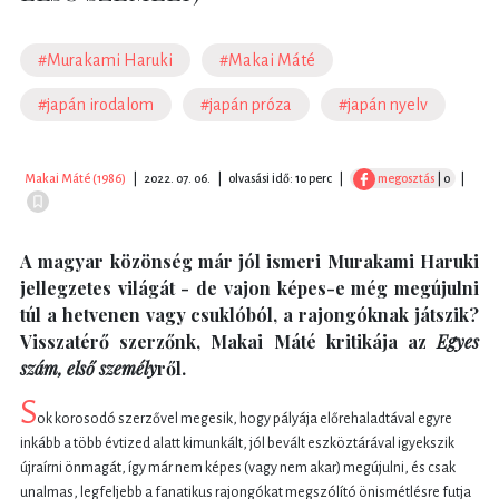
#Murakami Haruki
#Makai Máté
#japán irodalom
#japán próza
#japán nyelv
Makai Máté (1986)
|
2022. 07. 06.
|
olvasási idő: 10 perc
|
megosztás
| 0
|
A magyar közönség már jól ismeri Murakami Haruki
jellegzetes világát - de vajon képes-e még megújulni
túl a hetvenen vagy csuklóból, a rajongóknak játszik?
Visszatérő szerzőnk, Makai Máté kritikája az
Egyes
szám, első személy
ről.
S
ok korosodó szerzővel megesik, hogy pályája előrehaladtával egyre
inkább a több évtized alatt kimunkált, jól bevált eszköztárával igyekszik
újraírni önmagát, így már nem képes (vagy nem akar) megújulni, és csak
unalmas, legfeljebb a fanatikus rajongókat megszólító önismétlésre futja