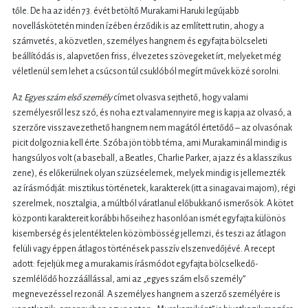
tőle. De ha az idén 73. évét betöltő Murakami Haruki legújabb
novelláskötetén minden ízében érződik is az említett rutin, ahogy a
számvetés, a közvetlen, személyes hangnem és egyfajta bölcseleti
beállítódás is, alapvetően friss, élvezetes szövegeket írt, melyeket még
véletlenül sem lehet a csúcson túl csuklóból megírt művek közé sorolni.
Az
Egyes szám első személy
címet olvasva sejthető, hogy valami
személyesről lesz szó, és noha ezt valamennyire meg is kapja az olvasó, a
szerzőre visszavezethető hangnem nem magától értetődő – az olvasónak
picit dolgoznia kell érte. Szóba jön több téma, ami Murakaminál mindig is
hangsúlyos volt (a baseball, a Beatles, Charlie Parker, a jazz és a klasszikus
zene), és előkerülnek olyan szüzséelemek, melyek mindig is jellemezték
az írásmódját: misztikus történetek, karakterek (itt a sinagavai majom), régi
szerelmek, nosztalgia, a múltból váratlanul előbukkanó ismerősök. A kötet
központi karaktereit korábbi hőseihez hasonlóan ismét egyfajta különös
kisemberség és jelentéktelen közömbösség jellemzi, és teszi az átlagon
felüli vagy éppen átlagos történések passzív elszenvedőjévé. A recept
adott: fejeljük meg a murakamis írásmódot egyfajta bölcselkedő-
szemlélődő hozzáállással, ami az „egyes szám első személy”
megnevezéssel rezonál. A személyes hangnem a szerző személyére is