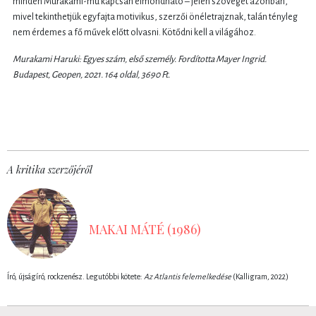
minden Murakami-mű kapcsán elmondható – jelen szöveget azonban,
mivel tekinthetjük egyfajta motivikus, szerzői önéletrajznak, talán tényleg
nem érdemes a fő művek előtt olvasni. Kötődni kell a világához.
Murakami Haruki: Egyes szám, első személy. Fordította Mayer Ingrid.
Budapest, Geopen, 2021. 164 oldal, 3690 Ft.
A kritika szerzőjéről
MAKAI MÁTÉ (1986)
Író, újságíró, rockzenész. Legutóbbi kötete:
Az ​Atlantis felemelkedése
(Kalligram, 2022)