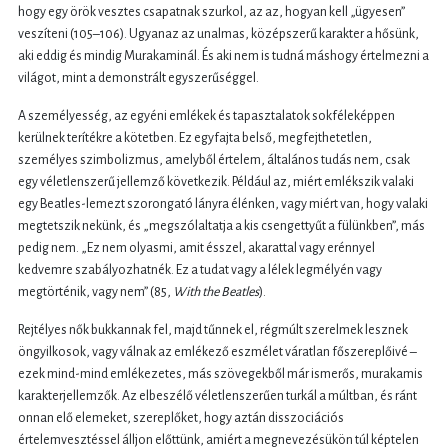
hogy egy örök vesztes csapatnak szurkol, az az, hogyan kell „ügyesen”
veszíteni (105–106). Ugyanaz az unalmas, középszerű karakter a hősünk,
aki eddig és mindig Murakaminál. És aki nem is tudná máshogy értelmezni a
világot, mint a demonstrált egyszerűséggel.
A személyesség, az egyéni emlékek és tapasztalatok sokféleképpen
kerülnek terítékre a kötetben. Ez egyfajta belső, megfejthetetlen,
személyes szimbolizmus, amelyből értelem, általános tudás nem, csak
egy véletlenszerű jellemző következik. Például az, miért emlékszik valaki
egy Beatles-lemezt szorongató lányra élénken, vagy miért van, hogy valaki
megtetszik nekünk, és „megszólaltatja a kis csengettyűt a fülünkben”, más
pedig nem. „Ez nem olyasmi, amit ésszel, akarattal vagy erénnyel
kedvemre szabályozhatnék. Ez a tudat vagy a lélek legmélyén vagy
megtörténik, vagy nem” (85,
With the Beatles
).
Rejtélyes nők bukkannak fel, majd tűnnek el, régmúlt szerelmek lesznek
öngyilkosok, vagy válnak az emlékező eszmélet váratlan főszereplőivé –
ezek mind-mind emlékezetes, más szövegekből már ismerős, murakamis
karakterjellemzők. Az elbeszélő véletlenszerűen turkál a múltban, és ránt
onnan elő elemeket, szereplőket, hogy aztán disszociációs
értelemvesztéssel álljon előttünk, amiért a megnevezésükön túl képtelen