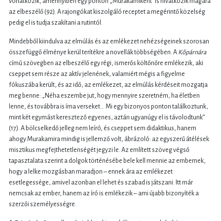
vonatkozik, amennyiben egy ponton „Murakamiként” is hivatkozik magára
az elbeszélő (92). A rajongókat kiszolgáló receptet a megérintő közelség
pedig el is tudja szakítani a rutintól.
Mindebből kiindulva az elmúlás és az emlékezet nehézségeinek szorosan
összefüggő élménye kerül terítékre a novellák többségében. A
Kőpárnára
című szövegben az elbeszélő egy régi, ismerős költőnőre emlékezik, aki
cseppet sem része az aktív jelenének, valamiért mégis a figyelme
fókuszába került, és az idő, az emlékezet, az elmúlás kérdéseit mozgatja
meg benne: „Néha eszembe jut, hogy mennyire szeretném, ha életben
lenne, és továbbra is írna verseket... Mi egy bizonyos ponton találkoztunk,
mint két egymást keresztező egyenes, aztán ugyanúgy el is távolodtunk”
(17). A bölcselkedő jelleg nem leíró, és cseppet sem didaktikus, hanem
ahogy Murakamira mindig is jellemző volt, ábrázoló: az egyszerű átélések
misztikus megfejthetetlenségét jegyzi le. Az említett szöveg végső
tapasztalata szerint a dolgok történésébe bele kell mennie az embernek,
hogy a lelke mozgásban maradjon – ennek ára az emlékezet
esetlegessége, amivel azonban el lehet és szabad is játszani. Itt már
nemcsak az ember, hanem az író is emlékezik – ami újabb bizonyíték a
szerzői személyességre.