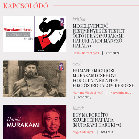
KAPCSOLÓDÓ
kritika
MEGELEVENEDŐ
FESTMÉNYEK ÉS TESTET
ÖLTŐ IDEÁK (MURAKAMI
HARUKI: A KORMÁNYZÓ
HALÁLA)
Haklik Norbert (1976)
|
2020.08.29.
esszé
NUMANO MICUJOSI:
MURAKAMI CSEHOVI
FORDULATA ÉS A NEM
FIKCIÓS IRODALOM KÉRDÉSE
Numano Micujosi (1954)
|
Nagy Anita (1975)
|
2020.08.29.
Ikszek
EGY MŰFORDÍTÓ
SZÜLETÉSNAPJÁRA
(MURAKAMI HARUKI 75)
Nagy Anita (1975)
|
2024.01.12.