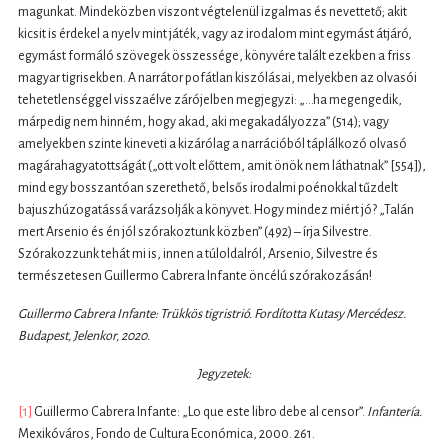
magunkat. Mindeközben viszont végtelenül izgalmas és nevettető; akit
kicsit is érdekel a nyelv mint játék, vagy az irodalom mint egymást átjáró,
egymást formáló szövegek összessége, könyvére talált ezekben a friss
magyar tigrisekben. A narrátor pofátlan kiszólásai, melyekben az olvasói
tehetetlenséggel visszaélve zárójelben megjegyzi: „...ha megengedik,
márpedig nem hinném, hogy akad, aki megakadályozza” (514); vagy
amelyekben szinte kineveti a kizárólag a narrációból táplálkozó olvasó
magárahagyatottságát („ott volt előttem, amit önök nem láthatnak” [554]),
mind egy bosszantóan szerethető, belsős irodalmi poénokkal tűzdelt
bajuszhúzogatássá varázsolják a könyvet. Hogy mindez miért jó? „Talán
mert Arsenio és én jól szórakoztunk közben” (492) – írja Silvestre.
Szórakozzunk tehát mi is, innen a túloldalról, Arsenio, Silvestre és
természetesen Guillermo Cabrera Infante öncélú szórakozásán!
Guillermo Cabrera Infante: Trükkös tigristrió. Fordította Kutasy Mercédesz.
Budapest, Jelenkor, 2020.
Jegyzetek:
[1]
Guillermo Cabrera Infante: „Lo que este libro debe al censor”.
Infantería.
Mexikóváros, Fondo de Cultura Económica, 2000. 261.