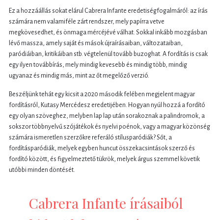
Ez a hozzáállás sokat elárul Cabrera Infante eredetiségfogalmáról: az írás
számára nem valamiféle zárt rendszer, mely papírra vetve
megkövesedhet, és önmaga mércéjévé válhat. Sokkal inkább mozgásban
lévő massza, amely saját és mások újraírásaiban, változataiban,
paródiáiban, kritikáiban stb. végtelenül tovább buzoghat. A fordítás is csak
egy ilyen továbbírás, mely mindig kevesebb és mindig több, mindig
ugyanaz és mindig más, mint az őt megelőző verzió.
Beszéljünk tehát egy kicsit a 2020 második felében megjelent magyar
fordításról, Kutasy Mercédesz eredetijében. Hogyan nyúl hozzá a fordító
egy olyan szöveghez, melyben lap lap után sorakoznak a palindromok, a
sokszor többnyelvű szójátékok és nyelvi poénok, vagy a magyar közönség
számára ismeretlen szerzőkre referáló stílusparódiák? Sőt, a
fordításparódiák, melyek egyben huncut összekacsintások szerző és
fordító között, és figyelmeztető tükrök, melyek árgus szemmel követik
utóbbi minden döntését.
Cabrera Infante írásaiból