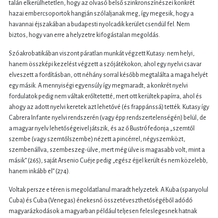
talán elkerülhetetlen, hogy az olvasó belső szinkronszínészei konkrét
hazai embercsoportok hangján szólaljanak meg, így megesik, hogy a
havannai éjszakában a budapesti nyolcadik kerület csendül fel. Nem
biztos, hogy van erre a helyzetre kifogástalan megoldás.
Szóakrobatikában viszont páratlan munkát végzett Kutasy: nem helyi,
hanem összképi kezelést végzett a szójátékokon; ahol egy nyelvi csavar
elveszett a fordításban, ott néhány sorral később megtalálta a maga helyét
egy másik. A mennyiségi egyensúly így megmaradt, a konkrét nyelvi
fordulatok pedig nem váltak erőltetetté, mert ott kerültek papírra, ahol és
ahogy az adott nyelvi keretek azt lehetővé (és frappánssá) tették. Kutasy így
Cabrera Infante nyelvi rendszerén (vagy épp rendszertelenségén) belül, de
a magyar nyelv lehetőségeivel játszik, és az ő Bustrófedonja „szemtől
szembe (vagy szemtőlszembe) nézett a pincérrel, négyszemközt,
szembenállva, szembeszeg-ülve, mert még ülve is magasabb volt, mint a
másik” (265), saját Arsenio Cuéje pedig „egész éjjel került és nem közelebb,
hanem inkább el” (274).
Voltak persze e téren is megoldatlanul maradt helyzetek. A Kuba (spanyolul
Cuba) és Cuba (Venegas) énekesnő összetéveszthetőségéből adódó
magyarázkodások a magyarban például teljesen feleslegesnek hatnak