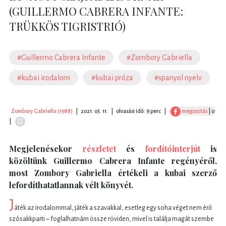
(GUILLERMO CABRERA INFANTE:
TRÜKKÖS TIGRISTRIÓ)
#Guillermo Cabrera Infante
#Zombory Gabriella
#kubai irodalom
#kubai próza
#spanyol nyelv
Zombory Gabriella (1988)
|
2021. 03. 11.
|
olvasási idő: 9 perc
|
megosztás
| 0
|
Megjelenésekor
részletet
és
fordítóinterjút
is
közöltünk Guillermo Cabrera Infante regényéről,
most Zombory Gabriella értékeli a kubai szerző
lefordíthatatlannak vélt könyvét.
J
áték az irodalommal, játék a szavakkal, esetleg egy soha véget nem érő
szósakkparti – foglalhatnám össze röviden, mivel is találja magát szembe