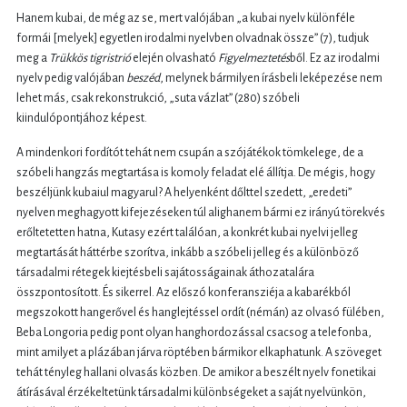
Hanem kubai, de még az se, mert valójában „a kubai nyelv különféle
formái [melyek] egyetlen irodalmi nyelvben olvadnak össze” (7), tudjuk
meg a
Trükkös tigristrió
elején olvasható
Figyelmeztetés
ből. Ez az irodalmi
nyelv pedig valójában
beszéd
, melynek bármilyen írásbeli leképezése nem
lehet más, csak rekonstrukció, „suta vázlat” (280) szóbeli
kiindulópontjához képest.
A mindenkori fordítót tehát nem csupán a szójátékok tömkelege, de a
szóbeli hangzás megtartása is komoly feladat elé állítja. De mégis, hogy
beszéljünk kubaiul magyarul? A helyenként dőlttel szedett, „eredeti”
nyelven meghagyott kifejezéseken túl alighanem bármi ez irányú törekvés
erőltetetten hatna, Kutasy ezért találóan, a konkrét kubai nyelvi jelleg
megtartását háttérbe szorítva, inkább a szóbeli jelleg és a különböző
társadalmi rétegek kiejtésbeli sajátosságainak áthozatalára
összpontosított. És sikerrel. Az előszó konferansziéja a kabarékból
megszokott hangerővel és hanglejtéssel ordít (némán) az olvasó fülében,
Beba Longoria pedig pont olyan hanghordozással csacsog a telefonba,
mint amilyet a plázában járva röptében bármikor elkaphatunk. A szöveget
tehát tényleg hallani olvasás közben. De amikor a beszélt nyelv fonetikai
átírásával érzékeltetünk társadalmi különbségeket a saját nyelvünkön,