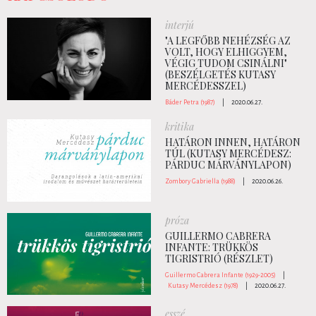
interjú
"A LEGFŐBB NEHÉZSÉG AZ
VOLT, HOGY ELHIGGYEM,
VÉGIG TUDOM CSINÁLNI"
(BESZÉLGETÉS KUTASY
MERCÉDESSZEL)
Báder Petra (1987)
|
2020.06.27.
kritika
HATÁRON INNEN, HATÁRON
TÚL (KUTASY MERCÉDESZ:
PÁRDUC MÁRVÁNYLAPON)
Zombory Gabriella (1988)
|
2020.06.26.
próza
GUILLERMO CABRERA
INFANTE: TRÜKKÖS
TIGRISTRIÓ (RÉSZLET)
Guillermo Cabrera Infante (1929-2005)
|
Kutasy Mercédesz (1978)
|
2020.06.27.
esszé