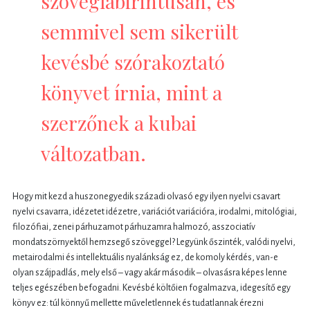
szöveglabirintusán, és
semmivel sem sikerült
kevésbé szórakoztató
könyvet írnia, mint a
szerzőnek a kubai
változatban.
Hogy mit kezd a huszonegyedik századi olvasó egy ilyen nyelvi csavart
nyelvi csavarra, idézetet idézetre, variációt variációra, irodalmi, mitológiai,
filozófiai, zenei párhuzamot párhuzamra halmozó, asszociatív
mondatszörnyektől hemzsegő szöveggel? Legyünk őszinték, valódi nyelvi,
metairodalmi és intellektuális nyalánkság ez, de komoly kérdés, van-e
olyan szájpadlás, mely első – vagy akár második – olvasásra képes lenne
teljes egészében befogadni. Kevésbé költőien fogalmazva, idegesítő egy
könyv ez: túl könnyű mellette műveletlennek és tudatlannak érezni