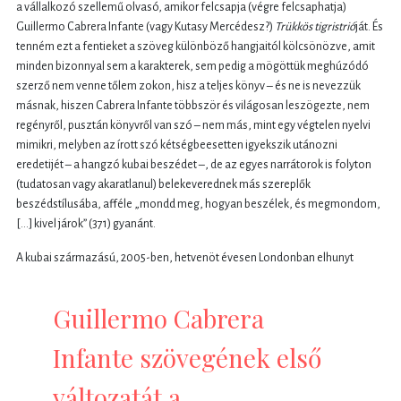
a vállalkozó szellemű olvasó, amikor felcsapja (végre felcsaphatja)
Guillermo Cabrera Infante (vagy Kutasy Mercédesz?)
Trükkös tigristrió
ját. És
tenném ezt a fentieket a szöveg különböző hangjaitól kölcsönözve, amit
minden bizonnyal sem a karakterek, sem pedig a mögöttük meghúzódó
szerző nem venne tőlem zokon, hisz a teljes könyv – és ne is nevezzük
másnak, hiszen Cabrera Infante többször és világosan leszögezte, nem
regényről, pusztán könyvről van szó – nem más, mint egy végtelen nyelvi
mimikri, melyben az írott szó kétségbeesetten igyekszik utánozni
eredetijét – a hangzó kubai beszédet –, de az egyes narrátorok is folyton
(tudatosan vagy akaratlanul) belekeverednek más szereplők
beszédstílusába, afféle „mondd meg, hogyan beszélek, és megmondom,
[...] kivel járok” (371) gyanánt.
A kubai származású, 2005-ben, hetvenöt évesen Londonban elhunyt
Guillermo Cabrera
Infante szövegének első
változatát a