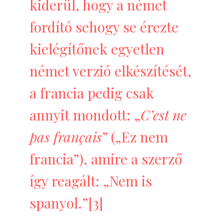
kiderül, hogy a német
fordító sehogy se érezte
kielégítőnek egyetlen
német verzió elkészítését,
a francia pedig csak
annyit mondott: „
C’est ne
pas français
” („Ez nem
francia”), amire a szerző
így reagált: „Nem is
spanyol.”
[3]