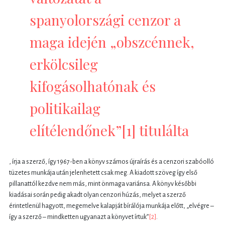
spanyolországi cenzor a
maga idején „obszcénnek,
erkölcsileg
kifogásolhatónak és
politikailag
elítélendőnek”
[1]
titulálta
, írja a szerző, így 1967-ben a könyv számos újraírás és a cenzori szabóolló
tüzetes munkája után jelenhetett csak meg. A kiadott szöveg így első
pillanattól kezdve nem más, mint önmaga variánsa. A könyv későbbi
kiadásai során pedig akadt olyan cenzori húzás, melyet a szerző
érintetlenül hagyott, megemelve kalapját bírálója munkája előtt, „elvégre –
így a szerző – mindketten ugyanazt a könyvet írtuk”
[2]
.