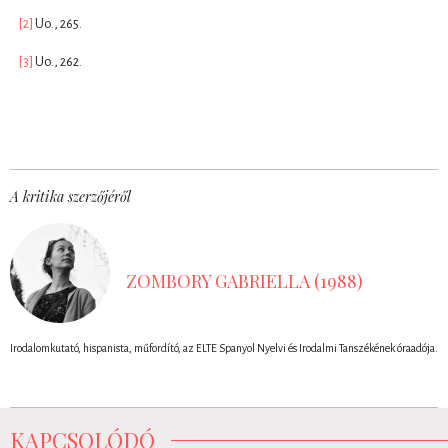
[2]
Uo., 265.
[3]
Uo., 262.
A kritika szerzőjéről
ZOMBORY GABRIELLA (1988)
Irodalomkutató, hispanista, műfordító, az ELTE Spanyol Nyelvi és Irodalmi Tanszékének óraadója.
KAPCSOLÓDÓ