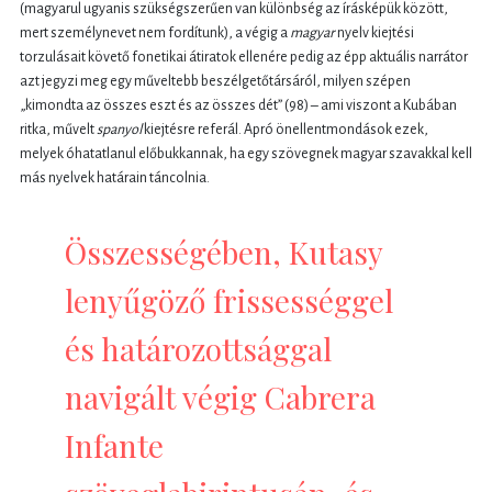
(magyarul ugyanis szükségszerűen van különbség az írásképük között,
mert személynevet nem fordítunk), a végig a
magyar
nyelv kiejtési
torzulásait követő fonetikai átiratok ellenére pedig az épp aktuális narrátor
azt jegyzi meg egy műveltebb beszélgetőtársáról, milyen szépen
„kimondta az összes eszt és az összes dét” (98) – ami viszont a Kubában
ritka, művelt
spanyol
kiejtésre referál. Apró önellentmondások ezek,
melyek óhatatlanul előbukkannak, ha egy szövegnek magyar szavakkal kell
más nyelvek határain táncolnia.
Összességében, Kutasy
lenyűgöző frissességgel
és határozottsággal
navigált végig Cabrera
Infante