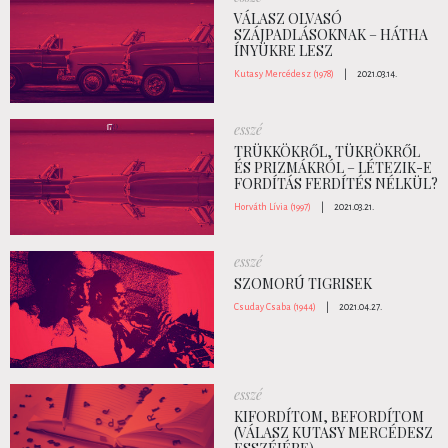
VÁLASZ OLVASÓ
SZÁJPADLÁSOKNAK – HÁTHA
ÍNYÜKRE LESZ
Kutasy Mercédesz (1978)
|
2021.03.14.
esszé
TRÜKKÖKRŐL, TÜKRÖKRŐL
ÉS PRIZMÁKRÓL – LÉTEZIK-E
FORDÍTÁS FERDÍTÉS NÉLKÜL?
Horváth Lívia (1997)
|
2021.03.21.
esszé
SZOMORÚ TIGRISEK
Csuday Csaba (1944)
|
2021.04.27.
esszé
KIFORDÍTOM, BEFORDÍTOM
(VÁLASZ KUTASY MERCÉDESZ