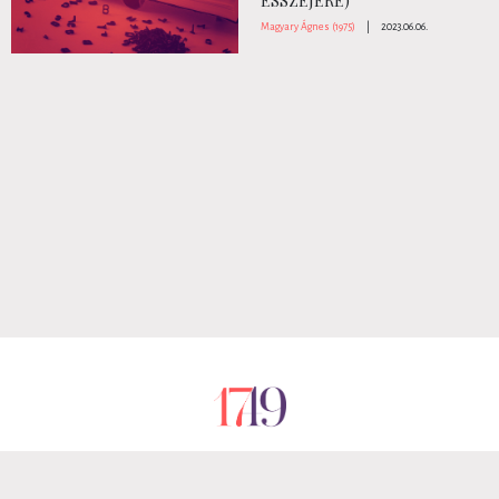
ESSZÉJÉRE)
Magyary Ágnes (1975)
|
2023.06.06.
RÓLUNK