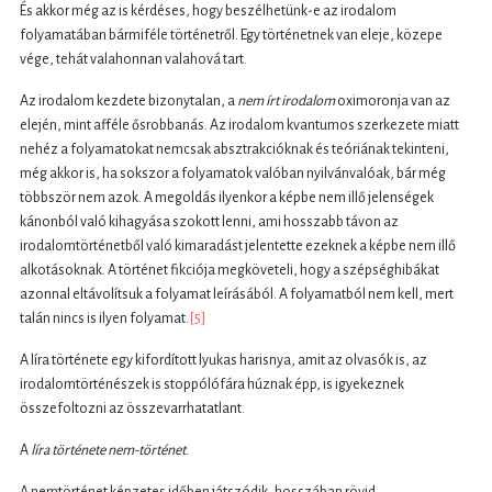
És akkor még az is kérdéses, hogy beszélhetünk-e az irodalom
folyamatában bármiféle történetről. Egy történetnek van eleje, közepe
vége, tehát valahonnan valahová tart.
Az irodalom kezdete bizonytalan, a
nem írt irodalom
oximoronja van az
elején, mint afféle ősrobbanás. Az irodalom kvantumos szerkezete miatt
nehéz a folyamatokat nemcsak absztrakcióknak és teóriának tekinteni,
még akkor is, ha sokszor a folyamatok valóban nyilvánvalóak, bár még
többször nem azok. A megoldás ilyenkor a képbe nem illő jelenségek
kánonból való kihagyása szokott lenni, ami hosszabb távon az
irodalomtörténetből való kimaradást jelentette ezeknek a képbe nem illő
alkotásoknak. A történet fikciója megköveteli, hogy a szépséghibákat
azonnal eltávolítsuk a folyamat leírásából. A folyamatból nem kell, mert
talán nincs is ilyen folyamat.
[5]
A líra története egy kifordított lyukas harisnya, amit az olvasók is, az
irodalomtörténészek is stoppólófára húznak épp, is igyekeznek
összefoltozni az összevarrhatatlant.
A
líra története nem-történet
.