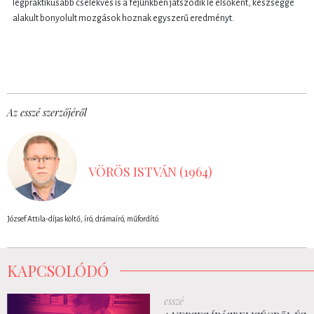
legpraktikusabb cselekvés is a fejünkben játszódik le elsőként, készséggé
alakult bonyolult mozgások hoznak egyszerű eredményt.
Az esszé szerzőjéről
VÖRÖS ISTVÁN (1964)
József Attila-díjas költő, író, drámaíró, műfordító.
KAPCSOLÓDÓ
esszé