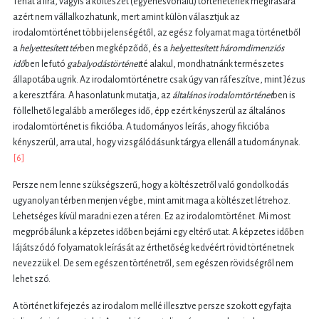
Tehát a líra, vagyis a költészet (egyenesvonalú) történetének megírására
azért nem vállalkozhatunk, mert amint külön választjuk az
irodalomtörténet többi jelenségétől, az egész folyamat maga történetből
a
helyettesített tér
ben megképződő, és a
helyettesített háromdimenziós
idő
ben lefutó
gabalyodástörténet
té alakul, mondhatnánk természetes
állapotába ugrik. Az irodalomtörténetre csak úgy van ráfeszítve, mint Jézus
a keresztfára. A hasonlatunk mutatja, az
általános irodalomtörténet
ben is
föllelhető legalább a merőleges idő, épp ezért kényszerül az általános
irodalomtörténet is fikcióba. A tudományos leírás, ahogy fikcióba
kényszerül, arra utal, hogy vizsgálódásunk tárgya ellenáll a tudománynak.
[6]
Persze nem lenne szükségszerű, hogy a költészetről való gondolkodás
ugyanolyan térben menjen végbe, mint amit maga a költészet létrehoz.
Lehetséges kívül maradni ezen a téren. Ez az irodalomtörténet. Mi most
megpróbálunk a képzetes időben bejárni egy eltérő utat. A képzetes időben
lájátszódó folyamatok leírását az érthetőség kedvéért rövid történetnek
nevezzük el. De sem egészen történetről, sem egészen rövidségről nem
lehet szó.
A történet kifejezés az irodalom mellé illesztve persze szokott egyfajta