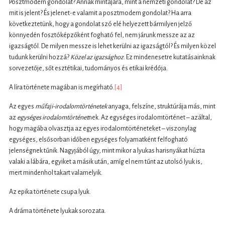
Posztmodern gondolat? Annak mintájára, mint a nemzeti gondolat? De az
mit is jelent? És jelenet-e valamit a posztmodern gondolat? Ha arra
következtetünk, hogy a gondolat szó elé helyezett bármilyen jelző
könnyedén fosztóképzőként fogható fel, nem járunk messze az az
igazságtól. De milyen messze is lehet kerülni az igazságtól? És milyen közel
tudunk kerülni hozzá?
Közel az igazsághoz
. Ez mindenesetre kutatásainknak
sorvezetője, sőt esztétikai, tudományos és etikai krédója.
A líra története magában is megírható.
[4]
Az egyes
műfaji-irodalomtörténetek
anyaga, felszíne, struktúrája más, mint
az
egységes irodalomtörténet
nek. Az egységes irodalomtörténet – azáltal,
hogy magába olvasztja az egyes irodalomtörténeteket – viszonylag
egységes, elsősorban időben egységes folyamatként felfogható
jelenségnek tűnik. Nagyjából úgy, mint mikor a lyukas harisnyákat húzta
valaki a lábára, egyiket a másik után, amíg el nem tűnt az utolsó lyuk is,
mert mindenhol takart valamelyik.
Az epika története csupa lyuk.
A dráma története lyukak sorozata.