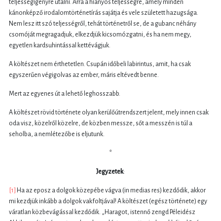
teljességigényre utalni. Arra a hiányos teljességre, amely minden
kánonképző irodalomtörténetírás sajátja és vele született hazugsága.
Nem lesz itt szó teljességről, tehát történetről se, de a gubanc néhány
csomóját megragadjuk, elkezdjük kicsomózgatni, és ha nem megy,
egyetlen kardsuhintással kettévágjuk.
A költészet nem érthetetlen. Csupán időbeli labirintus, amit, ha csak
egyszerűen végigolvas az ember, máris eltévedt benne.
Mert az egyenes út a lehető leghosszabb.
A költészet rövid története olyan kerülőútrendszert jelent, mely innen csak
oda visz, közelről közelre, de közben messze, sőt a messzén is túl a
seholba, a nemlétezőbe is eljutunk.
*
Jegyzetek
:
[1]
Ha az eposz a dolgok közepébe vágva (in medias res) kezdődik, akkor
mi kezdjük inkább a dolgok vakfoltjával! A költészet (egész története) egy
váratlan közbevágással kezdődik. „Haragot, istennő zengd Péleidész