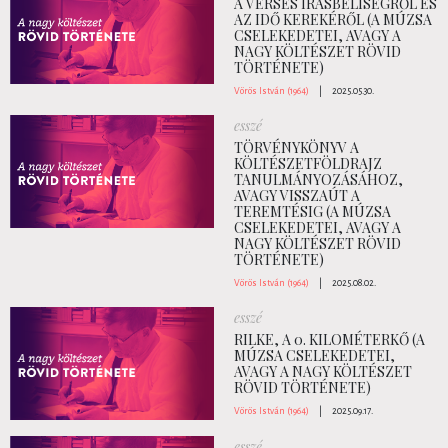
A VERSES ÍRÁSBELISÉGRŐL ÉS
AZ IDŐ KEREKÉRŐL (A MÚZSA
CSELEKEDETEI, AVAGY A
NAGY KÖLTÉSZET RÖVID
TÖRTÉNETE)
Vörös István (1964)
|
2025.05.30.
esszé
TÖRVÉNYKÖNYV A
KÖLTÉSZETFÖLDRAJZ
TANULMÁNYOZÁSÁHOZ,
AVAGY VISSZAÚT A
TEREMTÉSIG (A MÚZSA
CSELEKEDETEI, AVAGY A
NAGY KÖLTÉSZET RÖVID
TÖRTÉNETE)
Vörös István (1964)
|
2025.08.02.
esszé
RILKE, A 0. KILOMÉTERKŐ (A
MÚZSA CSELEKEDETEI,
AVAGY A NAGY KÖLTÉSZET
RÖVID TÖRTÉNETE)
Vörös István (1964)
|
2025.09.17.
esszé