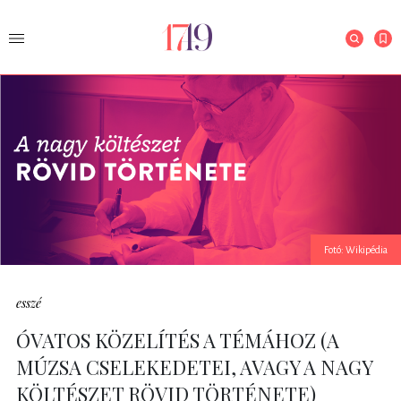
Fotó: Wikipédia
esszé
ÓVATOS KÖZELÍTÉS A TÉMÁHOZ (A
MÚZSA CSELEKEDETEI, AVAGY A NAGY
KÖLTÉSZET RÖVID TÖRTÉNETE)