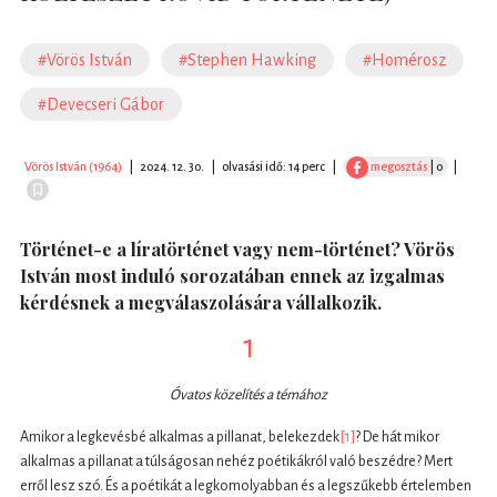
#Vörös István
#Stephen Hawking
#Homérosz
#Devecseri Gábor
Vörös István (1964)
|
2024. 12. 30.
|
olvasási idő: 14 perc
|
megosztás
| 0
|
Történet-e a líratörténet vagy nem-történet? Vörös
István most induló sorozatában ennek az izgalmas
kérdésnek a megválaszolására vállalkozik.
1
Óvatos közelítés a témához
Amikor a legkevésbé alkalmas a pillanat, belekezdek
[1]
? De hát mikor
alkalmas a pillanat a túlságosan nehéz poétikákról való beszédre? Mert
erről lesz szó. És a poétikát a legkomolyabban és a legszűkebb értelemben