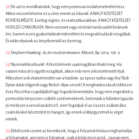
[2]
De azt is mondhatnánk, hogy nem pontosan irodalomelméleti lesz.
Akkor viszont lehetne ez a címe ennek az írásnak: A NAGY KÖLTÉSZET
RÖVID ELMÉLETE. Esetleg rögtön, és realisztikusabban: A NAGY KÖLTÉSZET
HOSSZÚ GYAKORLATA. Nem verstant vagy versírási tanácsadót kívánunk
írni, hanem a vers gyakorlatának mibenlétet és megvalósulását vizsgáljuk.
És talán eljutunk az árnyékverstől az ősversig.
[3]
Stephen Hawking:
Az én rövid történetem
. Akkord, Bp. 2014. 136. o.
[4]
Nyomatékosítsunk!: A líra története
csak
magában írható meg. Ha
valami mással is együtt vizsgáljuk, akkor már nem a líra történetét írjuk.
Miközben sok vitatott terület van a határán: az eposz epika vagy líra? Bob
Dylan dalai slágerek vagy Nobel-díjas versek? A meghatározások többezer
éves filozófiai csapdájából úgy fogunk kimenekülni, hogy nem engedünk a
pontosítás kényszere csábító szirénénekének, betömjük a fülünket (igazán
jó módszer a versolvasáshoz!), nem fogadjuk el az összes zsákutcába
csalni kívánó késztetést és hangot, így ennek a lábjegyzetnek is véget
vetünk.
[5]
Ebből ezek szerint az következik, hogy a folyamat leírása meghamisítja
a folyamatot, ami nem is folyamat, csak a leírás teszi azzá. „Lassan nem