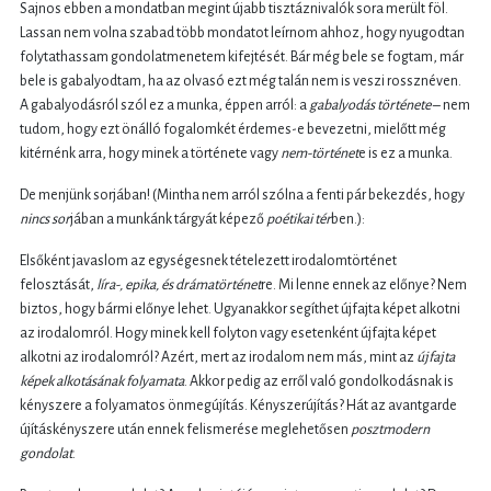
Sajnos ebben a mondatban megint újabb tisztáznivalók sora merült föl.
Lassan nem volna szabad több mondatot leírnom ahhoz, hogy nyugodtan
folytathassam gondolatmenetem kifejtését. Bár még bele se fogtam, már
bele is gabalyodtam, ha az olvasó ezt még talán nem is veszi rossznéven.
A gabalyodásról szól ez a munka, éppen arról: a
gabalyodás története
– nem
tudom, hogy ezt önálló fogalomkét érdemes-e bevezetni, mielőtt még
kitérnénk arra, hogy minek a története vagy
nem-történet
e is ez a munka.
De menjünk sorjában! (Mintha nem arról szólna a fenti pár bekezdés, hogy
nincs sor
jában a munkánk tárgyát képező
poétikai tér
ben.):
Elsőként javaslom az egységesnek tételezett irodalomtörténet
felosztását,
líra-, epika, és drámatörténet
re. Mi lenne ennek az előnye? Nem
biztos, hogy bármi előnye lehet. Ugyanakkor segíthet újfajta képet alkotni
az irodalomról. Hogy minek kell folyton vagy esetenként újfajta képet
alkotni az irodalomról? Azért, mert az irodalom nem más, mint az
újfajta
képek alkotásának folyamata
. Akkor pedig az erről való gondolkodásnak is
kényszere a folyamatos önmegújítás. Kényszerújítás? Hát az avantgarde
újításkényszere után ennek felismerése meglehetősen
posztmodern
gondolat
.