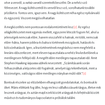
véve a versről, a
nehéz vers
ről szeretnék beszélni. De a nehéz szó
félrevezet. A nagy költészetről és versről lesz szó, sorolhatunk további
jelzőket is: fontos vers, igazi vers. A nagy költészet néha egész nyilvánvaló
és egyszerű. Viszont megjósolhatatlan.
A megközelítés nem pontosan irodalomtörténeti lesz
[2]
. Az egész
világköltészetet mint egymás mellett, egyszerre létezőt fogom fel, ahol a
jelenségek nemcsak előre, hanem visszafelé is hatnak, mi több, nemcsak
előre-hátra, hanem jobbra és balra is történnek mozgások, hatások és
kölcsönhatások. Igen, a líra történetének megíráshoz nem megfelelő a
lineáris időszerkezet, mert eleven tapasztalata a nehéz líra kedvelőinek a
merőlegesen fellépő idő. A megélt időre merőleges tapasztalati idő. Amit
Stephen Hawking
képzetes idő
nek nevezetett. „Számításaink során
felhasználtuk a képzetes idő fogalmát, amelyet úgy tekinthetünk, mint a
közönséges, valóságos időre merőleges irányban múló időt.”
[3]
Bontsuk részekre az előzőekben elhangzott gondolatokat, és bontsuk ki
őket. Máris előttünk fog állni, hogy mi lesz vállalkozásunk tárgya, illetve mik
lesznek a tárgyai, és aztán majd ezek között a tárgyak és kifejtésük között
művészi és tudományos kapcsolatot is próbálok találni.