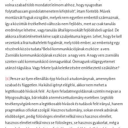
volna szabad több mondatot leírnom ahhoz, hogy nyugodtan
folytathassam gondolatmenetem kifejtését", írtam föntebb. Művek
montázsát fogjuk vizsgálni, melyek nem egyetlen embertől származnak,
így a közöttük érzékelhető változás nem fejlődés, mert az csak tanulás
eredménye lehetne, vagy tanulás által kiprovokált fejlődésbeli ugrásé. De
akkora a líratörténetnek kéne saját szubjektuma legyen. Lehet, hogy be kell
vezetünk a lírai tudtafeletti fogalmát, mely több ember, az emberiség egy
részének közös tudata? Belső kommunikációjának eszköze: a vers.
Zseniális kommunikációjának eszköze: a nagy vers. A nagy vers zseniális
szinten való kommunikáció önmagunkkal. Önmagunk világegyetemet
utánzó tágulása. Vagy fekete lyuk keletkezésére emlékeztető szűkülése?
[6]
Persze az ilyen ellenállás épp hívószó a tudománynak, amennyiben
szabad és független. Ha külső igényt elégít ki, akkor nem mehet a
legtitkosabb hívások felé. Az ilyen feladatmegoldásnak szintén megvan a
létjogosultsága, bár inkább a természettudomány esetében. Legtöbb
tevékenységünk nem a legtitkosabb hívások és tudások felé irányul, hanem
pragmatikus célokat szolgál. Hasznos tudomány, sokan ennek adnának
elsőbbséget, pedig fölösleges elmélet nélkül nincs hasznos elmélet,
hasznos elmélet nélkül nincs se fölösleges, se hasznos gyakorlat, még a