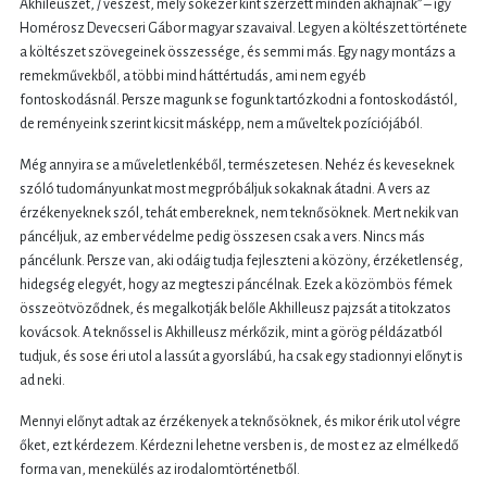
Akhileuszét, / vészest, mely sokezer kínt szerzett minden akhájnak” – így
Homérosz Devecseri Gábor magyar szavaival. Legyen a költészet története
a költészet szövegeinek összessége, és semmi más. Egy nagy montázs a
remekművekből, a többi mind háttértudás, ami nem egyéb
fontoskodásnál. Persze magunk se fogunk tartózkodni a fontoskodástól,
de reményeink szerint kicsit másképp, nem a műveltek pozíciójából.
Még annyira se a műveletlenkéből, természetesen. Nehéz és keveseknek
szóló tudományunkat most megpróbáljuk sokaknak átadni. A vers az
érzékenyeknek szól, tehát embereknek, nem teknősöknek. Mert nekik van
páncéljuk, az ember védelme pedig összesen csak a vers. Nincs más
páncélunk. Persze van, aki odáig tudja fejleszteni a közöny, érzéketlenség,
hidegség elegyét, hogy az megteszi páncélnak. Ezek a közömbös fémek
összeötvöződnek, és megalkotják belőle Akhilleusz pajzsát a titokzatos
kovácsok. A teknőssel is Akhilleusz mérkőzik, mint a görög példázatból
tudjuk, és sose éri utol a lassút a gyorslábú, ha csak egy stadionnyi előnyt is
ad neki.
Mennyi előnyt adtak az érzékenyek a teknősöknek, és mikor érik utol végre
őket, ezt kérdezem. Kérdezni lehetne versben is, de most ez az elmélkedő
forma van, menekülés az irodalomtörténetből.