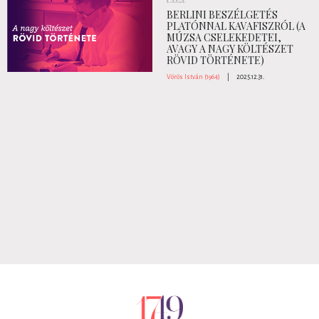
BERLINI BESZÉLGETÉS
PLATÓNNAL KAVAFISZRÓL (A
MÚZSA CSELEKEDETEI,
AVAGY A NAGY KÖLTÉSZET
RÖVID TÖRTÉNETE)
Vörös István (1964)
|
2025.12.31.