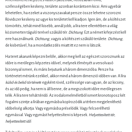
A nemtörténet képzetes időben játszódik, hosszában rövid,
szélességében keskeny, területe azonban korántsem kicsi. Ami ugyebár
lehetetlen, ha ezeket a viszonyszavakat persze össze lehetne szorozni.
Rövidszer keskeny az ugye kis területet kell kiadjon. Igen ám, de a költészet
tömörítés, tehát minél kisebb, annál jobb, a líra tere ellentétben a világ
közismerten táguló terével szűkülő tér.
Dichtung
. Ezt a német kifejezést kell
erre használnunk.
Dichtung
, vagyis a költészet szűkülő területe.
Dichtung,
de kisbetűvel, ha a mondatkezdés miatt itt ez nem is látszik
.
Ha teret akarunk képezni belőle, akkor meg kell az egészet szoroznunk az
időre is merőleges képzetes idővel, melynek élményét a versolvasó
bizonnyal ismeri, és máris bejutunk a három dimenzióba. Persze ha
történetet mérünk ezekkel, akkor mind a három dimenzió időben van. A líra
külső és belső történet
e egyként rövid, szélessége van ugyan, de az kicsiny,
és az idő pedig, ha nem is áll benne, de a megszokott időre merőlegesen
telik. A líra tere tehát téridő. Az irodalomelméletből ismert kronotoposz két
fogalmi szintje a lírában egymásba kopírozódik a térben megjeleníthető
időbeliség alkotja. Vagy egymásba préselődik. Vagy felcserélhető
egymással. Vagy egymást helyettesíteni is képesek.
Helyettesített tér,
helyettesített idő
.