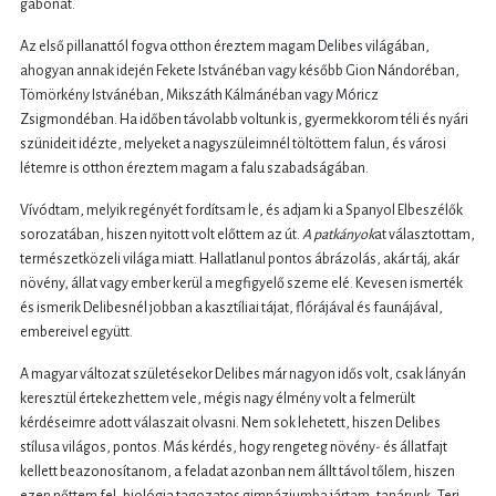
gabonát.
Az első pillanattól fogva otthon éreztem magam Delibes világában,
ahogyan annak idején Fekete Istvánéban vagy később Gion Nándoréban,
Tömörkény Istvánéban, Mikszáth Kálmánéban vagy Móricz
Zsigmondéban. Ha időben távolabb voltunk is, gyermekkorom téli és nyári
szünideit idézte, melyeket a nagyszüleimnél töltöttem falun, és városi
létemre is otthon éreztem magam a falu szabadságában.
Vívódtam, melyik regényét fordítsam le, és adjam ki a Spanyol Elbeszélők
sorozatában, hiszen nyitott volt előttem az út.
A patkányok
at választottam,
természetközeli világa miatt. Hallatlanul pontos ábrázolás, akár táj, akár
növény, állat vagy ember kerül a megfigyelő szeme elé. Kevesen ismerték
és ismerik Delibesnél jobban a kasztíliai tájat, flórájával és faunájával,
embereivel együtt.
A magyar változat születésekor Delibes már nagyon idős volt, csak lányán
keresztül értekezhettem vele, mégis nagy élmény volt a felmerült
kérdéseimre adott válaszait olvasni. Nem sok lehetett, hiszen Delibes
stílusa világos, pontos. Más kérdés, hogy rengeteg növény- és állatfajt
kellett beazonosítanom, a feladat azonban nem állt távol tőlem, hiszen