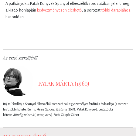
A patkányok a Patak Könyvek Spanyol elbeszélők sorozatában jelent meg,
a kiadó honlapján
kedvezményesen elérhető
, a sorozat
többi darabjához
hasonlóan.
Az esszé szerzőjéről
PATAK MÁRTA (1960)
Író, műfordító, a Spanyol Elbeszélők sorozatának egyszemélyes fordítója és kiadója (a sorozat
legutóbbi kötete: Benito Pérez Galdós:
Tristana
[2018, Patak Könyvek]. Legutóbbi
kötete:
Mindig péntek
(Lector, 2019). Fotó: Gáspár Gábor.