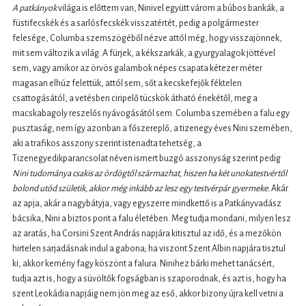
A patkányok
világa is előttem van, Ninivel együtt várom a búbos bankák, a
füstifecskék és a sarlósfecskék visszatértét, pedig a polgármester
felesége, Columba szemszögéből nézve attól még, hogy visszajönnek,
mit sem változik a világ. A fürjek, a kékszarkák, a gyurgyalagok jöttével
sem, vagy amikor az örvös galambok népes csapata kétezer méter
magasan elhúz felettük, attól sem, sőt a kecskefejők féktelen
csattogásától, a vetésben ciripelő tücskök átható énekétől, meg a
macskabagoly reszelős nyávogásától sem. Columba szemében a falu egy
pusztaság, nem így azonban a főszereplő, a tizenegy éves Nini szemében,
aki a trafikos asszony szerint istenadta tehetség, a
Tizenegyedikparancsolat néven ismert buzgó asszonyság szerint pedig
Nini tudománya csakis az ördögtől származhat, hiszen ha két unokatestvértől
bolond utód születik, akkor még inkább az lesz egy testvérpár gyermeke.
Akár
az apja, akár a nagybátyja, vagy egyszerre mindkettő is a Patkányvadász
bácsika, Nini a biztos pont a falu életében. Meg tudja mondani, milyen lesz
az aratás, ha Corsini Szent András napjára kitisztul az idő, és a mezőkön
hirtelen sarjadásnak indul a gabona; ha viszont Szent Albin napjára tisztul
ki, akkor kemény fagy köszönt a falura. Ninihez bárki mehet tanácsért,
tudja azt is, hogy a süvöltők fogságban is szaporodnak, és azt is, hogy ha
szent Leokádia napjáig nem jön meg az eső, akkor bizony újra kell vetni a