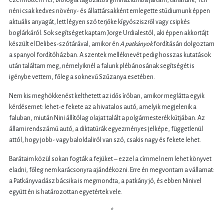
ezen nőttem fel, biológia tagozatos gimnáziumba jártam, tanárunk, Teri
néni csak kedves növény- és állattársakként emlegette stúdiumunk éppen
aktuális anyagát, lett légyen szó terjőke kígyósziszről vagy csipkés
boglárkáról. Sok segítséget kaptam Jorge Urdialestól, aki éppen akkortájt
készült el Delibes-szótárával, amikor én
A patkányok
fordításán dolgoztam
a spanyol fordítóházban. A szentek melléknevét pedig hosszas kutatások
után találtam meg, némelyiknél a falunk plébánosának segítségét is
igénybe vettem, főleg a soknevű Szűzanya esetében.
Nem kis meghökkenést kelthetett az idős íróban, amikor meglátta egyik
kérdésemet: lehet-e fekete az a hivatalos autó, amelyik megjelenik a
faluban, miután Nini állítólag olajat talált a polgármesterék kútjában. Az
állami rendszámú autó, a diktatúrák egyezményes jelképe, függetlenül
attól, hogy jobb- vagy baloldaliról van szó, csakis nagy és fekete lehet.
Barátaim közül sokan fogták a fejüket – ezzel a címmel nem lehet könyvet
eladni, főleg nem karácsonyra ajándékozni. Erre én megvontam a vállamat:
a Patkányvadász bácsika is megmondta, a patkány jó, és ebben Ninivel
együtt én is határozottan egyetértek vele.
*