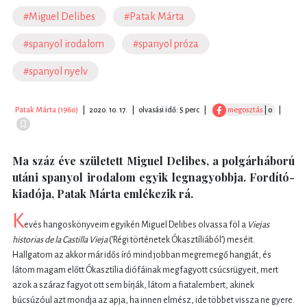
#Miguel Delibes
#Patak Márta
#spanyol irodalom
#spanyol próza
#spanyol nyelv
Patak Márta (1960)
|
2020. 10. 17.
|
olvasási idő: 5 perc
|
megosztás
| 0
|
Ma száz éve született Miguel Delibes, a polgárháború
utáni spanyol irodalom egyik legnagyobbja. Fordító-
kiadója, Patak Márta emlékezik rá.
K
evés hangoskönyveim egyikén Miguel Delibes olvassa föl a
Viejas
historias de la Castilla Vieja
(’Régi történetek Ókasztíliából’) meséit.
Hallgatom az akkor már idős író mind jobban megremegő hangját, és
látom magam előtt Ókasztília diófáinak megfagyott csúcsrügyeit, mert
azok a száraz fagyot ott sem bírják, látom a fiatalembert, akinek
búcsúzóul azt mondja az apja, ha innen elmész, ide többet vissza ne gyere.