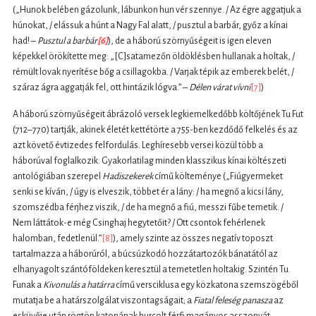
(„Hunok belében gázolunk, lábunkon hun vér szennye. / Az égre aggatjuk a
húnokat, / elássuk a húnt a Nagy Fal alatt, / pusztul a barbár, győz a kínai
had! –
Pusztul a barbár
[6]
), de a háború szörnyűségeit is igen eleven
képekkel örökítette meg: „[C]satamezőn öldöklésben hullanak a holtak, /
rémült lovak nyerítése bőg a csillagokba. / Varjak tépik az emberek belét, /
száraz ágra aggatják fel, ott hintázik lógva.” –
Délen várat vívni
[7]
)
A háború szörnyűségeit ábrázoló versek legkiemelkedőbb költőjének Tu Fut
(712–770) tartják, akinek életét kettétörte a 755-ben kezdődő felkelés és az
azt követő évtizedes felfordulás. Leghíresebb versei közül több a
háborúval foglalkozik. Gyakorlatilag minden klasszikus kínai költészeti
antológiában szerepel
Hadiszekerek
című költeménye („Fiúgyermeket
senki se kíván, / úgy is elveszik, többet ér a lány: / ha megnő a kicsi lány,
szomszédba férjhez viszik, / de ha megnő a fiú, messzi fűbe temetik. /
Nem láttátok-e még Csinghaj hegytetőit? / Ott csontok fehérlenek
halomban, fedetlenül.”
[8]
), amely szinte az összes negatív toposzt
tartalmazza a háborúról, a búcsúzkodó hozzátartozók bánatától az
elhanyagolt szántóföldeken keresztül a temetetlen holtakig. Szintén Tu
Funak a
Kivonulás a határra
című versciklusa egy közkatona szemszögéből
mutatja be a határszolgálat viszontagságait; a
Fiatal feleség panasza
az