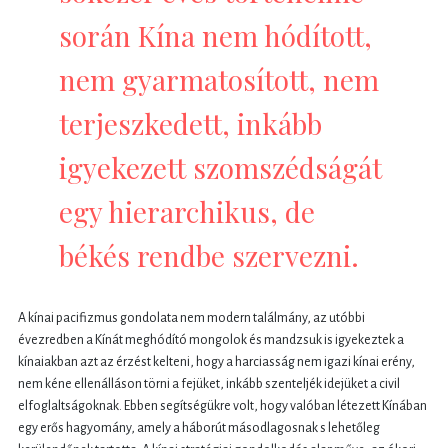
során Kína nem hódított,
nem gyarmatosított, nem
terjeszkedett, inkább
igyekezett szomszédságát
egy hierarchikus, de
békés rendbe szervezni.
A kínai pacifizmus gondolata nem modern találmány, az utóbbi
évezredben a Kínát meghódító mongolok és mandzsuk is igyekeztek a
kínaiakban azt az érzést kelteni, hogy a harciasság nem igazi kínai erény,
nem kéne ellenálláson törni a fejüket, inkább szenteljék idejüket a civil
elfoglaltságoknak. Ebben segítségükre volt, hogy valóban létezett Kínában
egy erős hagyomány, amely a háborút másodlagosnak s lehetőleg