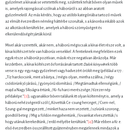
győzelmet a kínaiak se vetetették meg, születtek tehát bőven olyan művek
is, amelyek rajongással szólnak a háborúról s az abban aratott
győzelmekről. Az más kérdés, hogy az utóbbi kategóriába tartozó művek
az elmúlt évezredben némileg háttérbe szorultak, s a kánonba inkább azok
az alkotások kerültek be, amelyek a háború szörnyűségeit és
elkerülendőségét járták körül.
Mivel akár szerették, akár nem, a háború mégiscsak a kínai élet része volt, a
kínai költészet tele van háborús versekkel. A fentieknek megfelelően ezek
egyik része a háborút pozitívan, másik része negatívan ábrázolja. Már
kezdetben, a kínai költészet ősforrásának tartott
Dalok könyvé
nek több
verse is egy-egy nagy győzelmet vagy hadvezért örökít meg (például a 177.:
„Tíz harckocsink, mint a bástya, / mégis olyan, mintha szállna, / négy
csődörünk jó járású, / gyönyörű idomítású. / Megtámadtuk ellenségünk, /
majd a Nagy Síkságra értünk, / Ki-fu harci merészsége / tízezer nép
példaképe.”
[3]
); ugyanakkor bőven találunk itt olyan költeményt is, amely a
háború nehézségeiről szól („Követtük Ce-csung herceget, / Csen-nel,
Szung-gal megegyezett, / minket haza nem vezetett, / szívünk szorong,
gondtól beteg. / Mig a földön megpihentünk, / lovainkat elvesztettük / s
hogy utánuk kerekedtünk, / erdő mélyébe kerültünk.”
[4]
) Már ebben a Kr. e.
első évezredben összeállított gyűjteményben megjelennek mindazok a