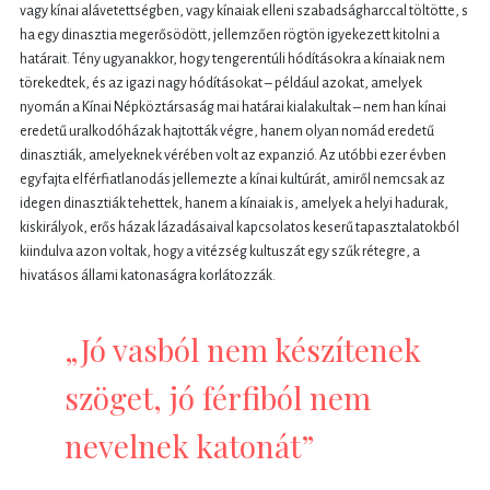
vagy kínai alávetettségben, vagy kínaiak elleni szabadságharccal töltötte, s
ha egy dinasztia megerősödött, jellemzően rögtön igyekezett kitolni a
határait. Tény ugyanakkor, hogy tengerentúli hódításokra a kínaiak nem
törekedtek, és az igazi nagy hódításokat – például azokat, amelyek
nyomán a Kínai Népköztársaság mai határai kialakultak – nem han kínai
eredetű uralkodóházak hajtották végre, hanem olyan nomád eredetű
dinasztiák, amelyeknek vérében volt az expanzió. Az utóbbi ezer évben
egyfajta elférfiatlanodás jellemezte a kínai kultúrát, amiről nemcsak az
idegen dinasztiák tehettek, hanem a kínaiak is, amelyek a helyi hadurak,
kiskirályok, erős házak lázadásaival kapcsolatos keserű tapasztalatokból
kiindulva azon voltak, hogy a vitézség kultuszát egy szűk rétegre, a
hivatásos állami katonaságra korlátozzák.
„Jó vasból nem készítenek
szöget, jó férfiból nem
nevelnek katonát”