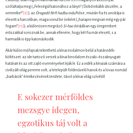
esküvője után rögtön katonának hurcolt férfi magányos asszonyát
szólaltatja meg („Feleségül katonához a lányt? / Dobd inkább útszélre, a
semmibe!”
[9]
); az
Öregedő férfi hadba indul
hőse, miután fia és unokája is
elesett a harcokban, maga vonul be önként („harapni megvan még egy pár
fogam”
[10]
); a különösen megrázó
Si-hao bíró
jában egy öregembert
erőszakkal soroznak be, annak ellenére, hogy két fia már elesett, s a
harmadik is épp katonáskodik.
Akár külön műfajnak tekinthető a kínai irodalmon belül a határvidék-
költészet: az ide tartozó versek a kínai birodalom északi–északnyugati
határait és az ott zajló eseményeket írják le. Ez a vidék a kínaiak számára a
civilizált világ pereme volt, a letelepült földművelő hanok és a lovas nomád
„barbárok” érintkezésének területe, távol a kínai világ szívétől.
E sokezer mérföldes
mezsgye idegen,
egzotikus táj volt a