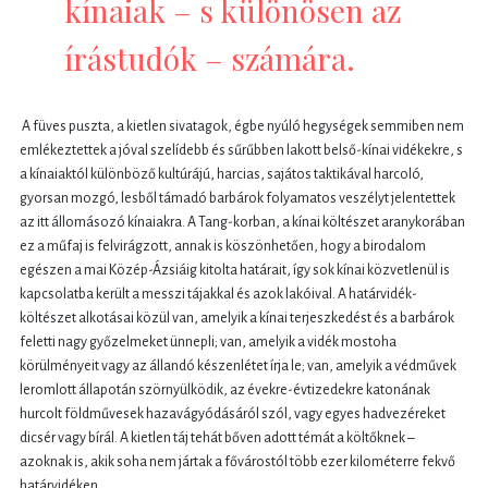
kínaiak – s különösen az
írástudók – számára.
A füves puszta, a kietlen sivatagok, égbe nyúló hegységek semmiben nem
emlékeztettek a jóval szelídebb és sűrűbben lakott belső-kínai vidékekre, s
a kínaiaktól különböző kultúrájú, harcias, sajátos taktikával harcoló,
gyorsan mozgó, lesből támadó barbárok folyamatos veszélyt jelentettek
az itt állomásozó kínaiakra. A Tang-korban, a kínai költészet aranykorában
ez a műfaj is felvirágzott, annak is köszönhetően, hogy a birodalom
egészen a mai Közép-Ázsiáig kitolta határait, így sok kínai közvetlenül is
kapcsolatba került a messzi tájakkal és azok lakóival. A határvidék-
költészet alkotásai közül van, amelyik a kínai terjeszkedést és a barbárok
feletti nagy győzelmeket ünnepli; van, amelyik a vidék mostoha
körülményeit vagy az állandó készenlétet írja le; van, amelyik a védművek
leromlott állapotán szörnyülködik, az évekre-évtizedekre katonának
hurcolt földművesek hazavágyódásáról szól, vagy egyes hadvezéreket
dicsér vagy bírál. A kietlen táj tehát bőven adott témát a költőknek –
azoknak is, akik soha nem jártak a fővárostól több ezer kilométerre fekvő
határvidéken.