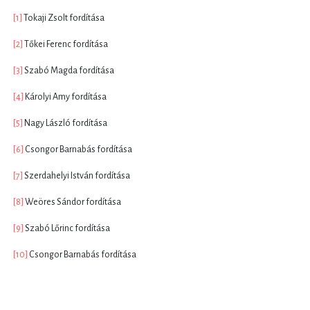
[1]
Tokaji Zsolt fordítása
[2]
Tőkei Ferenc fordítása
[3]
Szabó Magda fordítása
[4]
Károlyi Amy fordítása
[5]
Nagy László fordítása
[6]
Csongor Barnabás fordítása
[7]
Szerdahelyi István fordítása
[8]
Weöres Sándor fordítása
[9]
Szabó Lőrinc fordítása
[10]
Csongor Barnabás fordítása