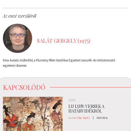
Az esszé szerzőjéről
SALÁT GERGELY (1975)
Kína-kutató, műfordító, a Pázmány Péter Katolikus Egyetem tanszék- és intézetvezető
egyetemi docense.
KAPCSOLÓDÓ
vers
LU LUN: VERSEK A
HATÁRVIDÉKRŐL
Lu Lun (739–799 k.)
|
2021.03.19.