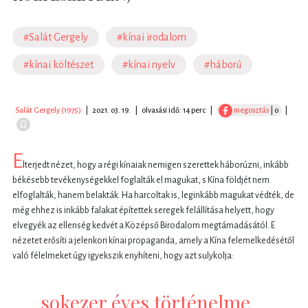
#Salát Gergely
#kínai irodalom
#kínai költészet
#kínai nyelv
#háború
Salát Gergely (1975)
|
2021. 03. 19.
|
olvasási idő: 14 perc
|
megosztás
| 0
|
E
lterjedt nézet, hogy a régi kínaiak nemigen szerettek háborúzni, inkább
békésebb tevékenységekkel foglalták el magukat, s Kína földjét nem
elfoglalták, hanem belakták. Ha harcoltak is, leginkább magukat védték, de
még ehhez is inkább falakat építettek seregek felállítása helyett, hogy
elvegyék az ellenség kedvét a Középső Birodalom megtámadásától. E
nézetet erősíti a jelenkori kínai propaganda, amely a Kína felemelkedésétől
való félelmeket úgy igyekszik enyhíteni, hogy azt sulykolja:
sokezer éves történelme