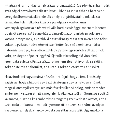
– tartja a kínai mondás, amely a Szung-dinasztiától (tizedik–tizenharmadik
század) jellemző hozzáállást tükrözi. Ebben az időszakban a határvédő
seregek tábornokait alárendelték a helyi polgári hivatalnokoknak, s a
társadalmi felemelkedés kizárólagos útjává a konfuciánus
versenyvizsgákon való részvétel vált, harci dicsőséggel már nem lehetett
pozíciót szerezni. A Szung-ház uralma előtt azonban bőven volt tere a
katonai erényeknek, a korábbi dinasztiák nagy császárai sikeres hódítók is
voltak, a győztes hadvezéreket istenítették (ez szó szerint értendő: a
háború istensége, Kuan-ti eredetileg egy ténylegesen létezett tábornok
volt), az idegen népeket legyőző, új területeket elfoglaló vitézekről
legendák születtek. Persze a Szung-kor nem éles határvonal, ez előtt is
sokan elítélték a háborúkat, s ez után is sokan dicsőítették a hősöket.
Ha az irodalmi hagyományt nézzük, azt látjuk, hogy a fenti kettősség –
vagyis az, hogy a háború egyrészt dicsőséges ügy, amelyben a hősök
megcsillanthatják erényeiket, másrészt kerülendő dolog, amiben rendes
ember nem vesz részt – itt is megjelenik. Alulnézetből a háború sose volt túl
kívánatos, hiszen a közembereknek rengeteg szenvedést okozott, s ez a
szépirodalomban sem maradt nyom nélkül: se szeri, se száma az olyan
írásoknak, amelyek a harcok okozta pusztítást ecsetelik. Ugyanakkor a