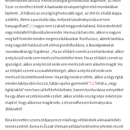
kerülendőnek tartotta. A kínai stratégiai gondolkodás alapműve, az ókori
Szun-ce nevéhez kötött
A hadviselés törvényei
rögtön első mondatában
kijelenti: „A háború az ország legfontosabb ügye, az élet és a halál alapja,
a túlélés, illetve a pusztulás útja, melynek tanulmányozása el nem
hanyagolható”,
[1]
vagyis nem szabad meggondolatlanul, hősieskedésből
vagy indulatból háborúba keveredni. Ha muszáj harcolni, akkor is nagyon
meg kell fontolni minden megmozdulásunkat. Konfuciusz, akinek tanítása
még nagyobb hatással volt a kínai gondolkodásra, a
Beszélgetések és
mondások
ban így fogalmaz: „Ha az elöljáró szereti a szertartásokat, akkor
a nép közül senki sem merészel tiszteletlen lenni. Ha az elöljáró szereti az
igazságot, akkor a nép közül senki sem merészeli nem alávetni magát. Ha
az elöljáró szereti a szavahihetőséget, akkor a nép közül senki sem
merészel őszintétlennek lenni. Ha pedig mindezt elérte, akkor a négy égtáj
minden lakója eljön hozzá, hátán cipelve gyermekét.”
[2]
Tehát a „négy
égtáj lakóit” nem harccal kell behódoltatni, hanem konfuciánus erényekkel:
ha egy állam vezetői követik ezeket, akkor a többi ország népe önként jön
majd el, hogy alávesse magát neki, s részesülhessen kormányzása
áldásaiból.
Kína közvetlen szomszédjai persze máshogy vélekednek a kínaiak békés
természetéről, Korea és Észak-Vietnam például történelme jelentős részét