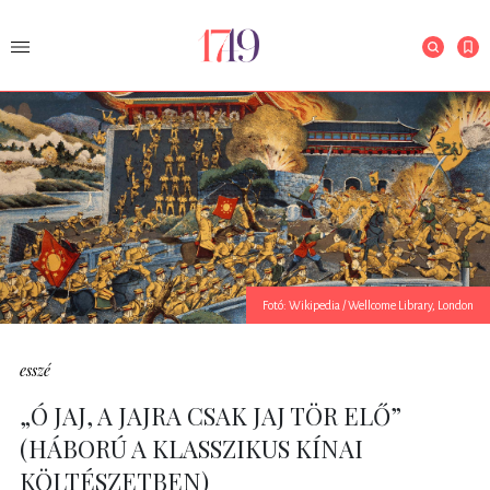
Fotó: Wikipedia / Wellcome Library, London
esszé
„Ó JAJ, A JAJRA CSAK JAJ TÖR ELŐ”
(HÁBORÚ A KLASSZIKUS KÍNAI
KÖLTÉSZETBEN)