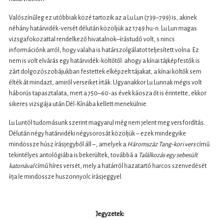
Valószínűleg ez utóbbiak közé tartozik az a Lu Lun (739–799) is, akinek
néhány határvidék-versét délután közöljük az 1749.hu-n. Lu Lun magas
vizsgafokozattal rendelkező hivatalnok–írástudó volt, s nincs
információnk arról, hogy valaha is határszolgálatot teljesített volna. Ez
nem is volt elvárás egy határvidék-költőtől: ahogy a kínai tájképfestők is
zárt dolgozószobájukban festettek elképzelt tájakat, a kínai költők sem
élték át mindazt, amiről verseiket írták. Ugyanakkor Lu Lunnak mégis volt
háborús tapasztalata, mert a 750–60-as évek káosza őt is érintette, ekkor
sikeres vizsgája után Dél-Kínába kellett menekülnie.
Lu Luntól tudomásunk szerint magyarul még nem jelent meg versfordítás.
Délután négy határvidéki négysorosát közöljük – ezek mindegyike
mindössze húsz írásjegyből áll –, amelyek a
Háromszáz Tang-kori vers
című
tekintélyes antológiába is bekerültek, továbbá a
Találkozás egy sebesült
katonával
című híres versét, mely a határról hazatartó harcos szenvedését
írja le mindössze huszonnyolc írásjeggyel.
Jegyzetek: