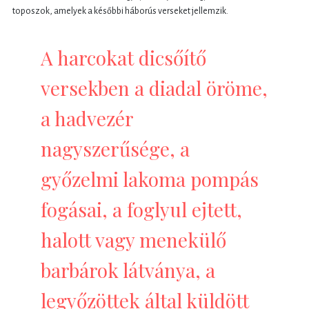
toposzok, amelyek a későbbi háborús verseket jellemzik.
A harcokat dicsőítő
versekben a diadal öröme,
a hadvezér
nagyszerűsége, a
győzelmi lakoma pompás
fogásai, a foglyul ejtett,
halott vagy menekülő
barbárok látványa, a
legyőzöttek által küldött