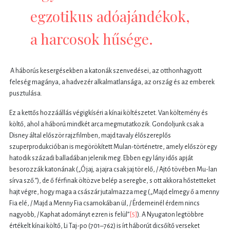
egzotikus adóajándékok,
a harcosok hűsége.
A háborús kesergésekben a katonák szenvedései, az otthonhagyott
feleség magánya, a hadvezér alkalmatlansága, az ország és az emberek
pusztulása.
Ez a kettős hozzáállás végigkíséri a kínai költészetet. Van költemény és
költő, ahol a háború mindkét arca megmutatkozik. Gondoljunk csak a
Disney által először rajzfilmben, majd tavaly élőszereplős
szuperprodukcióban is megörökített Mulan-történetre, amely először egy
hatodik századi balladában jelenik meg. Ebben egy lány idős apját
besorozzák katonának („Ó jaj, a jajra csak jaj tör elő, / Ajtó tövében Mu-lan
sírva sző.”), de ő férfinak öltözve belép a seregbe, s ott akkora hőstetteket
hajt végre, hogy maga a császár jutalmazza meg („Majd elmegy ő a menny
Fia elé, / Majd a Menny Fia csarnokában ül, / Érdemeinél érdem nincs
nagyobb, / Kaphat adományt ezren is felül”
[5]
). A Nyugaton legtöbbre
értékelt kínai költő, Li Taj-po (701–762) is írt háborút dicsőítő verseket