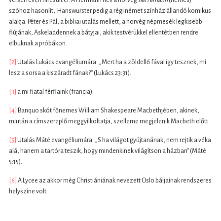
versei révén híresült el. A Hermann név a norvég
herremann
(nemes)
szóhoz hasonlít, Hanswurster pedig a régi német színház állandó komikus
alakja. Péter és Pál, a bibliai utalás mellett, a norvég népmesék legkisebb
fiújának, Askeladdennek a bátyjai, akik testvérükkel ellentétben rendre
elbuknak a próbákon.
[2]
Utalás Lukács evangéliumára: „Mert ha a zöldellő fával így tesznek, mi
lesz a sorsa a kiszáradt fának?” (Lukács 23:31).
[3]
a mi fiatal férfiaink (francia)
[4]
Banquo skót főnemes William Shakespeare Macbethjében, akinek,
miután a címszereplő meggyilkoltatja, szelleme megjelenik Macbeth előtt.
[5]
Utalás Máté evangéliumára: „S ha világot gyújtanának, nem rejtik a véka
alá, hanem a tartóra teszik, hogy mindenkinek világítson a házban” (Máté
5:15).
[6]
A Lycee az akkor még Christiániának nevezett Oslo báljainak rendszeres
helyszíne volt.