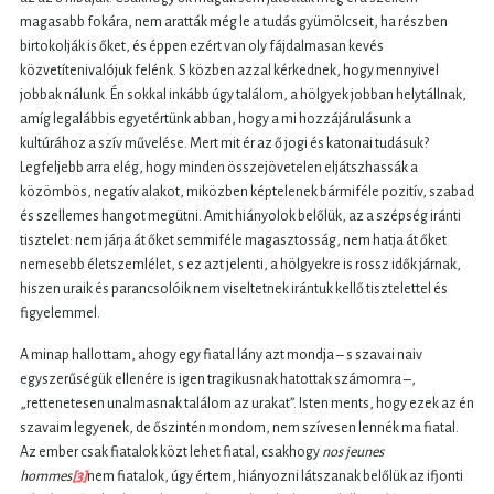
magasabb fokára, nem aratták még le a tudás gyümölcseit, ha részben
birtokolják is őket, és éppen ezért van oly fájdalmasan kevés
közvetítenivalójuk felénk. S közben azzal kérkednek, hogy mennyivel
jobbak nálunk. Én sokkal inkább úgy találom, a hölgyek jobban helytállnak,
amíg legalábbis egyetértünk abban, hogy a mi hozzájárulásunk a
kultúrához a szív művelése. Mert mit ér az ő jogi és katonai tudásuk?
Legfeljebb arra elég, hogy minden összejövetelen eljátszhassák a
közömbös, negatív alakot, miközben képtelenek bármiféle pozitív, szabad
és szellemes hangot megütni. Amit hiányolok belőlük, az a szépség iránti
tisztelet: nem járja át őket semmiféle magasztosság, nem hatja át őket
nemesebb életszemlélet, s ez azt jelenti, a hölgyekre is rossz idők járnak,
hiszen uraik és parancsolóik nem viseltetnek irántuk kellő tisztelettel és
figyelemmel.
A minap hallottam, ahogy egy fiatal lány azt mondja – s szavai naiv
egyszerűségük ellenére is igen tragikusnak hatottak számomra –,
„rettenetesen unalmasnak találom az urakat”. Isten ments, hogy ezek az én
szavaim legyenek, de őszintén mondom, nem szívesen lennék ma fiatal.
Az ember csak fiatalok közt lehet fiatal, csakhogy
nos jeunes
hommes
[3]
nem fiatalok, úgy értem, hiányozni látszanak belőlük az ifjonti