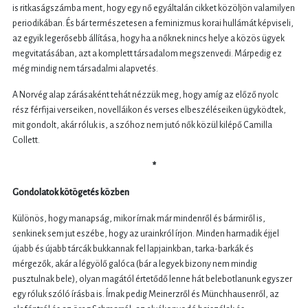
is ritkaságszámba ment, hogy egy nő egyáltalán cikket közöljön valamilyen
periodikában. És bár természetesen a feminizmus korai hullámát képviseli,
az egyik legerősebb állítása, hogy ha a nőknek nincs helye a közös ügyek
megvitatásában, azt a komplett társadalom megszenvedi. Márpedig ez
még mindig nem társadalmi alapvetés.
A Norvég alap zárásaként tehát nézzük meg, hogy amíg az előző nyolc
rész férfijai verseiken, novelláikon és verses elbeszéléseiken ügyködtek,
mit gondolt, akár róluk is, a szóhoz nem jutó nők közül kilépő Camilla
Collett.
*
Gondolatok kötögetés közben
Különös, hogy manapság, mikor írnak már mindenről és bármiről is,
senkinek sem jut eszébe, hogy az urainkról írjon. Minden harmadik éjjel
újabb és újabb tárcák bukkannak fel lapjainkban, tarka-barkák és
mérgezők, akár a légyölő galóca (bár a legyek bizony nem mindig
pusztulnak bele), olyan magától értetődő lenne hát belebotlanunk egyszer
egy róluk szóló írásba is. Írnak pedig Meinerzről és Münchhausenről, az