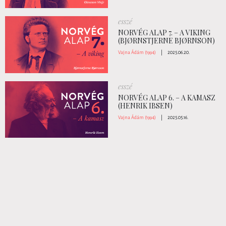
esszé
NORVÉG ALAP 7. – A VIKING
(BJØRNSTJERNE BJØRNSON)
Vajna Ádám (1994)
|
2025.06.20.
esszé
NORVÉG ALAP 6. – A KAMASZ
(HENRIK IBSEN)
Vajna Ádám (1994)
|
2025.05.16.