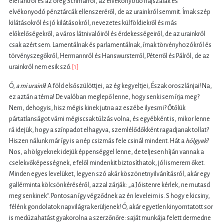
elefántról és az öreg Schmarról, az elvékonyodó hajszálak és
elvékonyodó pénztárcák ellenszeréről, de az urainkról semmit. Írnak szép
kilátásokról és jó kilátásokról, nevezetes külföldiekről és más
előkelőségekről, a város látnivalóiról és érdekességeiről, de az urainkról
csak azért sem. Lamentálnak és parlamentálnak, írnak törvényhozókról és
törvényszegőkről, Hermannról és Hanswursterről, Péterről és Pálról, de az
urainkról nem esik szó.
[1]
Ó,
a mi uraink
! A föld elsőszülöttjei, az ég kegyeltjei, Észak oroszlánjai! Na,
ez aztán a téma! De valóban meglepő lenne, hogy senki sem írja meg?
Nem, dehogyis, hisz mégis kinek jutna az eszébe ilyesmi? Őtőlük
pártatlanságot várni mégiscsak túlzás volna, és egyébként is, mikor lenne
rá idejük, hogy a színpadot elhagyva, szemlélődőkként ragadjanak tollat?
Hiszen nálunk már így is a nép csizmás fele csinál mindent. Hát a
hölgyek
?
Nos, a hölgyeknek idejük éppenséggel lenne, de teljesen híján vannak a
cselekvőképességnek, efelől mindenkit biztosíthatok, jól ismerem őket.
Minden egyes levelüket, legyen szó akár köszönetnyilvánításról, akár egy
gallérminta kölcsönkéréséről, azzal zárják: „a Jóistenre kérlek, ne mutasd
meg senkinek". Pontosan így végződnek az én leveleim is. S hogy e kicsiny,
félénk gondolatok napvilágra kerüljenek! Ó, akár egyetlen kinyomtatott sor
is medúzahatást gyakorolna a szerzőnőre: saját munkája felett dermedne