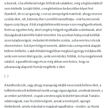
is keresik, s ha véletlenül mégis felfedezik valakiben, még a legtávolabbról
sem értékelik. Lesújtó ítélet, s meglehetősen kedvezőtlen képet fest
ifjainkról, de ez az igazság, s ezt az ünnepségek matrónái, ahogy nevezni
szokás őket, sőt, bármely éber szemlélő tanúsíthatja – már ha nincsenek
éppen szép lányai. A bál a legtökéletesebb terepe ezen megfigyeléseknek,
lévén az egyetlen hely, ahol szegény hölgyek egyáltalán számítanak, ahol
ifjúságuknak bármiféle babér teremhet. Ha azonban hiányoznak belőlük
azon tulajdonságok, melyeket itt értékelni szokás, soha nem lesz részük
elismerésben. Sok ilyen hölgyet ismerek, akiket más szempontok alapján
kellene értékelni, s akik életüket kagylóban megbúvó gyöngy módjára élik:
senki sem ismeri őket igazán, senki sem kérdez felőlük, és ha megjelennek
valahol, a gavallérok nagy része még abban sem biztos, hogy az
udvariasság alapvető formái megilletik-e őket.
(…)
A kardhordozók, vagy ahogy manapság inkább neveznünk kellene őket, a
tollkéshordozók kelletlenül viselik a nagy vigasságokat, unottnak tűnnek, s
az ember azt hihetné, csupán a testmozgás kedvéért táncolnak. Fiatalos
vidámságnak, naiv fesztelenségnek, annak a reményteli, ujjongó
életkedvnek, amely másokat is magával ragadhatna – röviden, az ifjonti