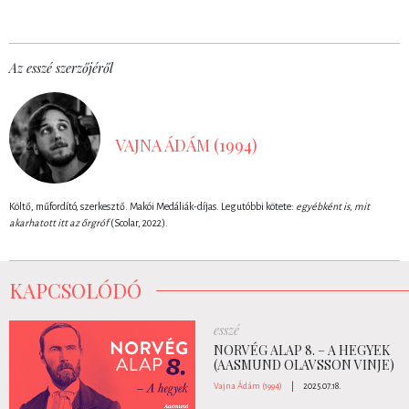
Az esszé szerzőjéről
VAJNA ÁDÁM (1994)
Költő, műfordító, szerkesztő. Makói Medáliák-díjas. Legutóbbi kötete:
egyébként is, mit
akarhatott itt az őrgróf
(Scolar, 2022).
KAPCSOLÓDÓ
esszé
NORVÉG ALAP 8. – A HEGYEK
(AASMUND OLAVSSON VINJE)
Vajna Ádám (1994)
|
2025.07.18.