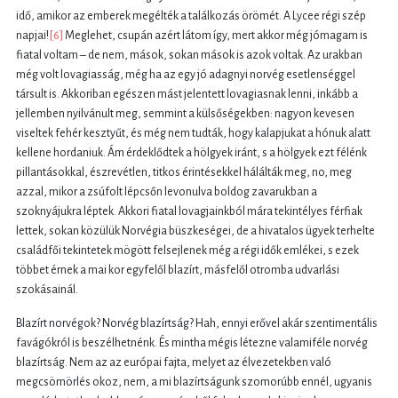
idő, amikor az emberek megélték a találkozás örömét. A Lycee régi szép
napjai!
[6]
Meglehet, csupán azért látom így, mert akkor még jómagam is
fiatal voltam – de nem, mások, sokan mások is azok voltak. Az urakban
még volt lovagiasság, még ha az egy jó adagnyi norvég esetlenséggel
társult is. Akkoriban egészen mást jelentett lovagiasnak lenni, inkább a
jellemben nyilvánult meg, semmint a külsőségekben: nagyon kevesen
viseltek fehér kesztyűt, és még nem tudták, hogy kalapjukat a hónuk alatt
kellene hordaniuk. Ám érdeklődtek a hölgyek iránt, s a hölgyek ezt félénk
pillantásokkal, észrevétlen, titkos érintésekkel hálálták meg, no, meg
azzal, mikor a zsúfolt lépcsőn levonulva boldog zavarukban a
szoknyájukra léptek. Akkori fiatal lovagjainkból mára tekintélyes férfiak
lettek, sokan közülük Norvégia büszkeségei, de a hivatalos ügyek terhelte
családfői tekintetek mögött felsejlenek még a régi idők emlékei, s ezek
többet érnek a mai kor egyfelől blazírt, másfelől otromba udvarlási
szokásainál.
Blazírt norvégok? Norvég blazírtság? Hah, ennyi erővel akár szentimentális
favágókról is beszélhetnénk. És mintha mégis létezne valamiféle norvég
blazírtság. Nem az az európai fajta, melyet az élvezetekben való
megcsömörlés okoz, nem, a mi blazírtságunk szomorúbb ennél, ugyanis