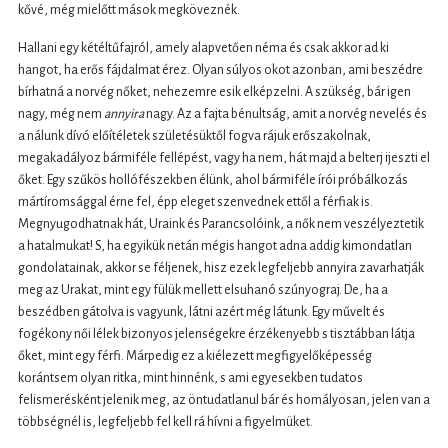
kővé, még mielőtt mások megköveznék.
Hallani egy kétéltűfajról, amely alapvetően néma és csak akkor ad ki
hangot, ha erős fájdalmat érez. Olyan súlyos okot azonban, ami beszédre
bírhatná a norvég nőket, nehezemre esik elképzelni. A szükség, bár igen
nagy, még nem
annyira
nagy. Az a fajta bénultság, amit a norvég nevelés és
a nálunk dívó előítéletek születésüktől fogva rájuk erőszakolnak,
megakadályoz bármiféle fellépést, vagy ha nem, hát majd a belterj ijeszti el
őket. Egy szűkös hollófészekben élünk, ahol bármiféle írói próbálkozás
mártíromsággal érne fel, épp eleget szenvednek ettől a férfiak is.
Megnyugodhatnak hát, Uraink és Parancsolóink, a nők nem veszélyeztetik
a hatalmukat! S, ha egyikük netán mégis hangot adna addig kimondatlan
gondolatainak, akkor se féljenek, hisz ezek legfeljebb annyira zavarhatják
meg az Urakat, mint egy fülük mellett elsuhanó szúnyograj. De, ha a
beszédben gátolva is vagyunk, látni azért még látunk. Egy művelt és
fogékony női lélek bizonyos jelenségekre érzékenyebb s tisztábban látja
őket, mint egy férfi. Márpedig ez a kiélezett megfigyelőképesség
korántsem olyan ritka, mint hinnénk, s ami egyesekben tudatos
felismerésként jelenik meg, az öntudatlanul bár és homályosan, jelen van a
többségnél is, legfeljebb fel kell rá hívni a figyelmüket.