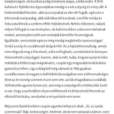
tulajdonságok, elsősorban pedig mindenek alapja, a lelkesedés. A férfi
kultúra és fejlődés középpontjában mindig is a női szépség és erény állt. A
hottentottáktól kezdve, akik asszonyaikat az eke elé fogják, egészen a
kifinomult európaiakig, akik nőik lábai elé borulnak, ezerféle módja és
fokozata létezik a szellem efféle fejlődésének. Nehéz eldönteni, nálunk
milyen felfogás is van érvényben, de különösebben sokra nem tarhatnak
minket, amennyiben jelét sem mutatják bármiféle finomságnak.
Egyáltalán, nemzetünk egésze még mindig meglehetős nyersességgel
fordul a szép és csodálnivaló dolgok felé. Az a fajta kifinomultság, amely
nem elégszik meg a felszínnel, a kézzelfogható, szembetűnő és könnyen
felismerhető szépséggel, hanem, akár a méh, tudja, hogyan nyerje ki édes
nektárját a hétköznapi virágoknak is, csupán egy magasabbrendű kultúra
gyümölcse lehet, s így sokáig kell még várnunk rá. Mily gyakran
csodálkoztam rá magam is külföldiek társaságában erre a kifinomultságra.
Amit az én norvég szemem észre sem vett, azt ők elragadtatva csodálták,
felfedezték ugyanis benne azt, ami még a szépségnél is értékesebb. Ezért
is van, hogy a nyelveikben olyan melléknevek és kifejezések léteznek az
elbűvölő leírására, amelyeket a mi nyelvünk nem ismer.
Népszerű ifjaink körében csupán egyetlen kifejezés dívik: „fú, ez aztán
szemrevaló”. Bájt, kedvességet, értelmet, derűt nem tartanak számon, nem