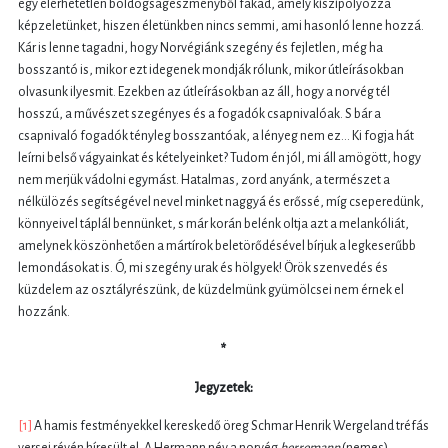
egy elérhetetlen boldogságeszményből fakad, amely kiszipolyozza
képzeletünket, hiszen életünkben nincs semmi, ami hasonló lenne hozzá.
Kár is lenne tagadni, hogy Norvégiánk szegény és fejletlen, még ha
bosszantó is, mikor ezt idegenek mondják rólunk, mikor útleírásokban
olvasunk ilyesmit. Ezekben az útleírásokban az áll, hogy a norvég tél
hosszú, a művészet szegényes és a fogadók csapnivalóak. S bár a
csapnivaló fogadók tényleg bosszantóak, a lényeg nem ez… Ki fogja hát
leírni belső vágyainkat és kételyeinket? Tudom én jól, mi áll amögött, hogy
nem merjük vádolni egymást. Hatalmas, zord anyánk, a természet a
nélkülözés segítségével nevel minket naggyá és erőssé, míg cseperedünk,
könnyeivel táplál bennünket, s már korán belénk oltja azt a melankóliát,
amelynek köszönhetően a mártírok beletörődésével bírjuk a legkeserűbb
lemondásokat is. Ó, mi szegény urak és hölgyek! Örök szenvedés és
küzdelem az osztályrészünk, de küzdelmünk gyümölcsei nem érnek el
hozzánk.
*
Jegyzetek:
[1]
A hamis festményekkel kereskedő öreg Schmar Henrik Wergeland tréfás