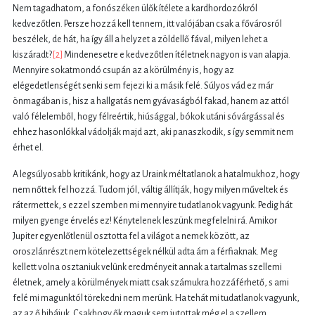
Nem tagadhatom, a fonószéken ülők ítélete a kardhordozókról
kedvezőtlen. Persze hozzá kell tennem, itt valójában csak a fővárosról
beszélek, de hát, ha így áll a helyzet a zöldellő fával, milyen lehet a
kiszáradt?
[2]
Mindenesetre e kedvezőtlen ítéletnek nagyon is van alapja.
Mennyire sokatmondó csupán az a körülmény is, hogy az
elégedetlenségét senki sem fejezi ki a másik felé. Súlyos vád ez már
önmagában is, hisz a hallgatás nem gyávaságból fakad, hanem az attól
való félelemből, hogy félreértik, hiúsággal, bókok utáni sóvárgással és
ehhez hasonlókkal vádolják majd azt, aki panaszkodik, s így semmit nem
érhet el.
A legsúlyosabb kritikánk, hogy az Uraink méltatlanok a hatalmukhoz, hogy
nem nőttek fel hozzá. Tudom jól, váltig állítják, hogy milyen műveltek és
rátermettek, s ezzel szemben mi mennyire tudatlanok vagyunk. Pedig hát
milyen gyenge érvelés ez! Kénytelenek leszünk megfelelni rá. Amikor
Jupiter egyenlőtlenül osztotta fel a világot a nemek között, az
oroszlánrészt nem kötelezettségek nélkül adta ám a férfiaknak. Meg
kellett volna osztaniuk velünk eredményeit annak a tartalmas szellemi
életnek, amely a körülmények miatt csak számukra hozzáférhető, s ami
felé mi magunktól törekedni nem merünk. Ha tehát mi tudatlanok vagyunk,
az az ő hibájuk. Csakhogy ők maguk sem jutottak még el a szellem