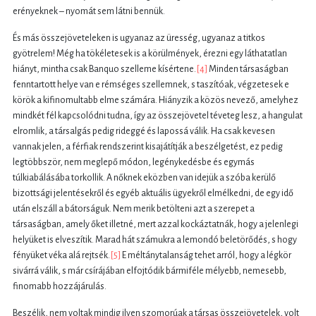
erényeknek – nyomát sem látni bennük.
És más összejöveteleken is ugyanaz az üresség, ugyanaz a titkos
gyötrelem! Még ha tökéletesek is a körülmények, érezni egy láthatatlan
hiányt, mintha csak Banquo szelleme kísértene.
[4]
Minden társaságban
fenntartott helye van e rémséges szellemnek, s taszítóak, végzetesek e
körök a kifinomultabb elme számára. Hiányzik a közös nevező, amelyhez
mindkét fél kapcsolódni tudna, így az összejövetel téveteg lesz, a hangulat
elromlik, a társalgás pedig rideggé és lapossá válik. Ha csak kevesen
vannak jelen, a férfiak rendszerint kisajátítják a beszélgetést, ez pedig
legtöbbször, nem meglepő módon, legénykedésbe és egymás
túlkiabálásába torkollik. A nőknek eközben van idejük a szóba kerülő
bizottsági jelentésekről és egyéb aktuális ügyekről elmélkedni, de egy idő
után elszáll a bátorságuk. Nem merik betölteni azt a szerepet a
társaságban, amely őket illetné, mert azzal kockáztatnák, hogy a jelenlegi
helyüket is elveszítik. Marad hát számukra a lemondó beletörődés, s hogy
fényüket véka alá rejtsék.
[5]
E méltánytalanság tehet arról, hogy a légkör
sivárrá válik, s már csírájában elfojtódik bármiféle mélyebb, nemesebb,
finomabb hozzájárulás.
Beszélik, nem voltak mindig ilyen szomorúak a társas összejövetelek, volt