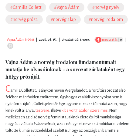
#Camilla Collett
#Vajna Ádám
#norvég nyelv
#norvég próza
#norvég alap
#norvég irodalom
Vajna Ádám (1994)
|
2025. 08. 15.
|
olvasási idő: 17 perc
|
megosztás
| 0
|
Vajna Ádám a norvég irodalom fundamentumait
mutatja be olvasóinknak - a sorozat zárlataként egy
hölgy prózáját.
C
amilla Collettet, leánykori nevén Wergelandot, a fordítássorozat első
felében már röviden említettem, úgyhogy a családi viszonyokat nem is
nyitnám ki újból, Collett jelentősége ugyanis messze túlmutat azon, hogy
kinek volt a lánya,
testvére
, illetve
kibe volt fiatalon szerelmes
. Nem
mellékesen az első norvég feminista, akinek élete és írói munkássága
nagyját az általa
kvinnesak
nak, azaz nőügynek nevezett politikai küzdelem
töltötte ki, már évtizedekkel azelőtt is, hogy az országban bármiféle