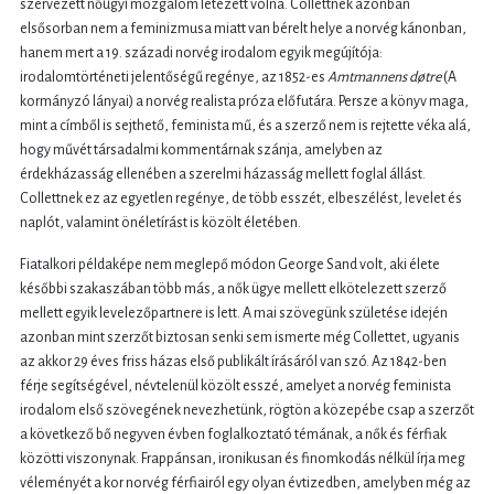
szervezett nőügyi mozgalom létezett volna. Collettnek azonban
elsősorban nem a feminizmusa miatt van bérelt helye a norvég kánonban,
hanem mert a 19. századi norvég irodalom egyik megújítója:
irodalomtörténeti jelentőségű regénye, az 1852-es
Amtmannens døtre
(A
kormányzó lányai) a norvég realista próza előfutára. Persze a könyv maga,
mint a címből is sejthető, feminista mű, és a szerző nem is rejtette véka alá,
hogy művét társadalmi kommentárnak szánja, amelyben az
érdekházasság ellenében a szerelmi házasság mellett foglal állást.
Collettnek ez az egyetlen regénye, de több esszét, elbeszélést, levelet és
naplót, valamint önéletírást is közölt életében.
Fiatalkori példaképe nem meglepő módon George Sand volt, aki élete
későbbi szakaszában több más, a nők ügye mellett elkötelezett szerző
mellett egyik levelezőpartnere is lett. A mai szövegünk születése idején
azonban mint szerzőt biztosan senki sem ismerte még Collettet, ugyanis
az akkor 29 éves friss házas első publikált írásáról van szó. Az 1842-ben
férje segítségével, névtelenül közölt esszé, amelyet a norvég feminista
irodalom első szövegének nevezhetünk, rögtön a közepébe csap a szerzőt
a következő bő negyven évben foglalkoztató témának, a nők és férfiak
közötti viszonynak. Frappánsan, ironikusan és finomkodás nélkül írja meg
véleményét a kor norvég férfiairól egy olyan évtizedben, amelyben még az