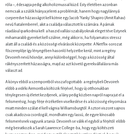
róla –, édesapja pedig alkoholizmussal küzd. Esty életében azonban
nemcsak a szülők hiánya jelenti a problémát, hanem hogy nagylánnyá
cseperedve házasságot kell kötnie egy Jacob ’Yanky’ Shapiro (Amit Rahav)
nevű fiatalemberrel, akit a családja választott ki számára. A párnak
ráadásul iparkodnia kell: a haszid vallási szabályoknak eleget téve Estynek
mihamarabb gyereket kell szülnie, még akkor is, ha folyamatos stressz
alatt áll a családi és a közösségi elvárások közepette. A Netflix-sorozat
főszereplője így lényegében hasonló helyzetbe kerül, mint a regény
Devoireh nevű hősnője, annyi különbséggel, hogy a közösség által
rákényszerített házasságra, majd az azt követő gyerekvállalásra más
választ ad.
A könyv ebből a szempontból visszafogottabb: a regénybeli Devoireh
előbb a vidéki Airmontba költözik férjével, hogy új otthonukban
ténylegesen új életet kezdjenek, a lány pedig közben napról napra jut el a
felismerésig, hogy férje érzéketlen viselkedése és a közösség elnyomása
miatt minden szálat el kell vágnia Williamsburgtől. A sztori viszont sajnos
csak akadozva csordogál, mondhatni egy lassú, de egyre kínosabb
felismerésnek vagyunk a tanúi. Devoireh se válik el egyből a férjétől: előbb
még beiratkozik a Sarah Lawrence College-ba, hogy egy költészeti