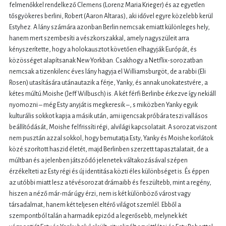
felmenőkkel rendelkező Clemens (Lorenz Maria Krieger) és az egyetlen
tősgyökeres berlini, Robert (Aaron Altaras), aki idővel egyre közelebb kerül
Estyhez. A lány számára azonban Berlin nemcsak emiatt különleges hely,
hanem mert szembesíti a vészkorszakkal, amely nagyszüleit arra
kényszerítette, hogy a holokausztot követően elhagyják Európát, és
közösséget alapítsanak New Yorkban. Csakhogy a Netflix-sorozatban
nemcsak a tizenkilenc éves lány hagyja el Williamsburgöt, de a rabbi (Eli
Rosen) utasítására utánautazik a férje, Yanky, és annak unokatestvére, a
kétes múltú Moishe (Jeff Wilbusch) is. A két férfi Berlinbe érkezve így nekiáll
nyomozni – még Esty anyját is megkeresik –, s miközben Yanky egyik
kulturális sokkot kapja a másik után, ami igencsak próbára teszi vallásos
beállítódását, Moishe felfrissíti régi, alvilági kapcsolatait. A sorozat viszont
nem pusztán azzal sokkol, hogy bemutatja Esty, Yanky és Moishe korlátok
közé szorított haszid életét, majd Berlinben szerzett tapasztalatait, de a
múltban és a jelenben játszódó jelenetek váltakozásával szépen
érzékelteti az Esty régi és új identitása közti éles különbséget is. És éppen
az utóbbi miatt lesz a tévésorozat drámaibb és feszültebb, mint a regény,
hiszen a néző már-már úgy érzi, nem is két különböző várost vagy
társadalmat, hanem két teljesen eltérő világot szemlél. Ebből a
szempontból talán a harmadik epizód a legerősebb, melynek két