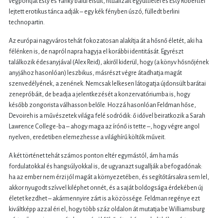
végpontját Esty és Yanky balul elsült, ritualizált együttlétei és Esty Roberttel
lejtett erotikus tánca adják – egy kék fényben úszó, fülledt berlini
technopartin.
Az európai nagyváros tehát fokozatosan alakítja át a hősnő életét, aki ha
félénken is, de napról napra hagyja el korábbi identitását. Egyrészt
találkozik édesanyjával (Alex Reid), akiről kiderül, hogy (a könyv hősnőjének
anyjához hasonlóan) leszbikus, másrészt végre átadhatja magát
szenvedélyének, a zenének. Nemcsak lelkesen látogatja újdonsült barátai
zenepróbáit, de beadja a jelentkezését a konzervatóriumba is, hogy
később zongorista válhasson belőle. Hozzá hasonlóan Feldman hőse,
Devoireh is a művészetek világa felé sodródik: ő idővel beiratkozik a Sarah
Lawrence College-ba – ahogy maga az írónő is tette –, hogy végre angol
nyelven, eredetiben elemezhesse a világhírű költők műveit.
A két történet tehát számos ponton eltér egymástól, ám ha más
fordulatokkal és hangsúlyokkal is, de ugyanazt sugallják a befogadónak:
ha az ember nem érzi jól magát a környezetében, és segítőtársakra sem lel,
akkor nyugodt szívvel kiléphet onnét, és a saját boldogsága érdekében új
életet kezdhet – akármennyire zárt is a közössége. Feldman regénye ezt
kiváltképp azzal éri el, hogy több száz oldalon át mutatja be Williamsburg