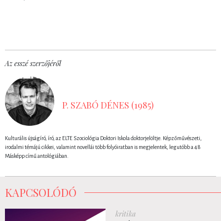
Az esszé szerzőjéről
P. SZABÓ DÉNES (1985)
Kulturális újságíró, író, az ELTE Szociológia Doktori Iskola doktorjelöltje. Képzőművészeti,
irodalmi témájú cikkei, valamint novellái több folyóiratban is megjelentek, legutóbb a 48
Másképp című antológiában.
KAPCSOLÓDÓ
kritika