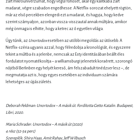
zárt mikrouniverzumát, hogy végül főhősét, akár egy kalitkába zárt
madarat, végre szabadon engedhesse. A Netflix-sorozat ehelyett rögtön,
már az első percekben elengedi ezt a madarat, és hagyja, hogy kedve
szerint szárnyaljon, azonban vissza-visszautal annak múltjára, amikor
még önmaga is elhitte, hogy a ketrec az ő egyetlen világa.
Úgy tűnik, az
Unortodox
esetében az utóbbi megoldás az ütősebb. A
Netflix-széria ugyanis azzal, hogy félredobja a kronológiát, és egyszerre
tekint a múltba és a jelenbe, nemcsak az Esty identitásában beállt éles
fordulatot nyomatékosítja – a williamsburgi jelenetek koraérett, szorongó
nőjéből Berlinben egy helyét kereső, ám felszabadult tinédzser lesz –, de
megmutatja azt is, hogy egyes esetekben az individuum számára
lehetséges az újjászületés.
Deborah Feldman: Unortodox – A másik út. Fordította Getto Katalin. Budapest,
Libri, 2020.
Maria Schrader: Unortodox – A másik út (2020)
4 rész (52-54 perc)
Szereplők: Shira Haas, Amit Rahav, Jeff Wilbusch