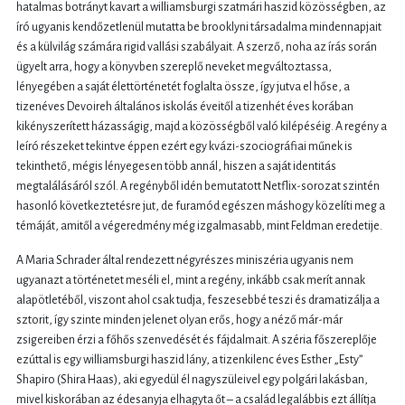
hatalmas botrányt kavart a williamsburgi szatmári haszid közösségben, az
író ugyanis kendőzetlenül mutatta be brooklyni társadalma mindennapjait
és a külvilág számára rigid vallási szabályait. A szerző, noha az írás során
ügyelt arra, hogy a könyvben szereplő neveket megváltoztassa,
lényegében a saját élettörténetét foglalta össze, így jutva el hőse, a
tizenéves Devoireh általános iskolás éveitől a tizenhét éves korában
kikényszerített házasságig, majd a közösségből való kilépéséig. A regény a
leíró részeket tekintve éppen ezért egy kvázi-szociográfiai műnek is
tekinthető, mégis lényegesen több annál, hiszen a saját identitás
megtalálásáról szól. A regényből idén bemutatott Netflix-sorozat szintén
hasonló következtetésre jut, de furamód egészen máshogy közelíti meg a
témáját, amitől a végeredmény még izgalmasabb, mint Feldman eredetije.
A Maria Schrader által rendezett négyrészes miniszéria ugyanis nem
ugyanazt a történetet meséli el, mint a regény, inkább csak merít annak
alapötletéből, viszont ahol csak tudja, feszesebbé teszi és dramatizálja a
sztorit, így szinte minden jelenet olyan erős, hogy a néző már-már
zsigereiben érzi a főhős szenvedését és fájdalmait. A széria főszereplője
ezúttal is egy williamsburgi haszid lány, a tizenkilenc éves Esther „Esty”
Shapiro (Shira Haas), aki egyedül él nagyszüleivel egy polgári lakásban,
mivel kiskorában az édesanyja elhagyta őt – a család legalábbis ezt állítja