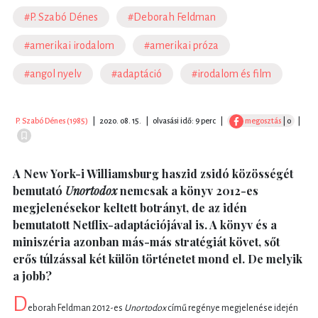
#P. Szabó Dénes
#Deborah Feldman
#amerikai irodalom
#amerikai próza
#angol nyelv
#adaptáció
#irodalom és film
P. Szabó Dénes (1985)
|
2020. 08. 15.
|
olvasási idő: 9 perc
|
megosztás
| 0
|
A New York-i Williamsburg haszid zsidó közösségét
bemutató
Unortodox
nemcsak a könyv 2012-es
megjelenésekor keltett botrányt, de az idén
bemutatott Netflix-adaptációjával is. A könyv és a
miniszéria azonban más-más stratégiát követ, sőt
erős túlzással két külön történetet mond el. De melyik
a jobb?
D
eborah Feldman 2012-es
Unortodox
című regénye megjelenése idején