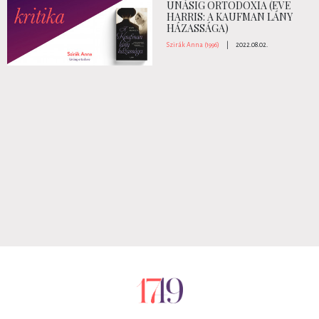
UNÁSIG ORTODOXIA (EVE
HARRIS: A KAUFMAN LÁNY
HÁZASSÁGA)
Szirák Anna (1996)
|
2022.08.02.