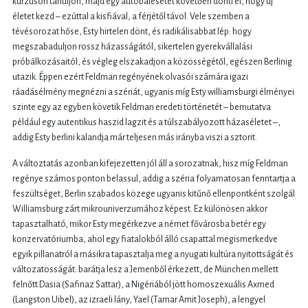
kurzuson tanuljon, majd egy autóbalesetet követően dönti el, hogy új
életet kezd – ezúttal a kisfiával, a férjétől távol. Vele szemben a
tévésorozat hőse, Esty hirtelen dönt, és radikálisabbat lép: hogy
megszabaduljon rossz házasságától, sikertelen gyerekvállalási
próbálkozásaitól, és végleg elszakadjon a közösségétől, egészen Berlinig
utazik. Éppen ezért Feldman regényének olvasói számára igazi
ráadásélmény megnézni a szériát, ugyanis míg Esty williamsburgi élményei
szinte egy az egyben követik Feldman eredeti történetét – bemutatva
például egy autentikus haszid lagzit és a túlszabályozott házaséletet –,
addig Esty berlini kalandja már teljesen más irányba viszi a sztorit.
A változtatás azonban kifejezetten jól áll a sorozatnak, hisz míg Feldman
regénye számos ponton belassul, addig a széria folyamatosan fenntartja a
feszültséget, Berlin szabados közege ugyanis kitűnő ellenpontként szolgál
Williamsburg zárt mikrouniverzumához képest. Ez különösen akkor
tapasztalható, mikor Esty megérkezve a német fővárosba betér egy
konzervatóriumba, ahol egy fiatalokból álló csapattal megismerkedve
egyik pillanatról a másikra tapasztalja meg a nyugati kultúra nyitottságát és
változatosságát: barátja lesz a Jemenből érkezett, de München mellett
felnőtt Dasia (Safinaz Sattar), a Nigériából jött homoszexuális Axmed
(Langston Uibel), az izraeli lány, Yael (Tamar Amit Joseph), a lengyel