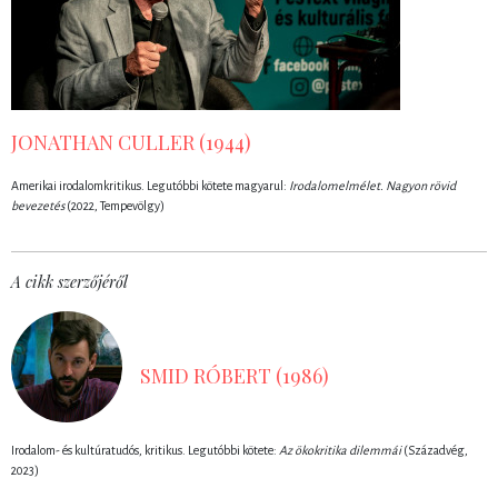
JONATHAN CULLER (1944)
Amerikai irodalomkritikus. Legutóbbi kötete magyarul:
Irodalomelmélet. Nagyon rövid
bevezetés
(2022, Tempevölgy)
A cikk szerzőjéről
SMID RÓBERT (1986)
Irodalom- és kultúratudós, kritikus. Legutóbbi kötete:
Az ökokritika dilemmái
(Századvég,
2023)