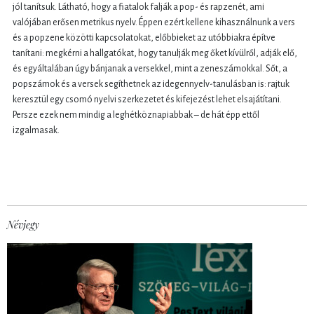
jól tanítsuk. Látható, hogy a fiatalok falják a pop- és rapzenét, ami
valójában erősen metrikus nyelv. Éppen ezért kellene kihasználnunk a vers
és a popzene közötti kapcsolatokat, előbbieket az utóbbiakra építve
tanítani: megkérni a hallgatókat, hogy tanulják meg őket kívülről, adják elő,
és egyáltalában úgy bánjanak a versekkel, mint a zeneszámokkal. Sőt, a
popszámok és a versek segíthetnek az idegennyelv-tanulásban is: rajtuk
keresztül egy csomó nyelvi szerkezetet és kifejezést lehet elsajátítani.
Persze ezek nem mindig a leghétköznapiabbak – de hát épp ettől
izgalmasak.
Névjegy