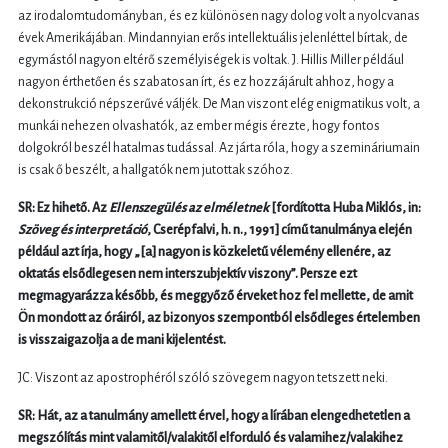
az irodalomtudományban, és ez különösen nagy dolog volt a nyolcvanas
évek Amerikájában. Mindannyian erős intellektuális jelenléttel bírtak, de
egymástól nagyon eltérő személyiségek is voltak. J. Hillis Miller például
nagyon érthetően és szabatosan írt, és ez hozzájárult ahhoz, hogy a
dekonstrukció népszerűvé váljék. De Man viszont elég enigmatikus volt, a
munkái nehezen olvashatók, az ember mégis érezte, hogy fontos
dolgokról beszél hatalmas tudással. Az járta róla, hogy a szemináriumain
is csak ő beszélt, a hallgatók nem jutottak szóhoz.
SR: Ez hihető. Az
Ellenszegülés az elméletnek
[fordította Huba Miklós, in:
Szöveg és interpretáció
, Cserépfalvi, h. n., 1991] című tanulmánya elején
például azt írja, hogy „[a] nagyon is közkeletű vélemény ellenére, az
oktatás elsődlegesen nem interszubjektív viszony”. Persze ezt
megmagyarázza később, és meggyőző érveket hoz fel mellette, de amit
Ön mondott az óráiról, az bizonyos szempontból elsődleges értelemben
is visszaigazolja a de mani kijelentést.
JC: Viszont az apostrophéról szóló szövegem nagyon tetszett neki.
SR: Hát, az a tanulmány amellett érvel, hogy a lírában elengedhetetlen a
megszólítás mint valamitől/valakitől elforduló és valamihez/valakihez