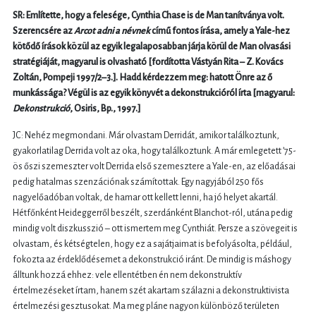
SR: Említette, hogy a felesége, Cynthia Chase is de Man tanítványa volt.
Szerencsére az
Arcot adni a névnek
című fontos írása, amely a Yale-hez
kötődő írások közül az egyik legalaposabban járja körül de Man olvasási
stratégiáját, magyarul is olvasható [fordította Vástyán Rita – Z. Kovács
Zoltán, Pompeji 1997/2–3.]. Hadd kérdezzem meg: hatott Önre az ő
munkássága? Végül is az egyik könyvét a dekonstrukcióról írta [magyarul:
Dekonstrukció
, Osiris, Bp., 1997.]
JC: Nehéz megmondani. Már olvastam Derridát, amikor találkoztunk,
gyakorlatilag Derrida volt az oka, hogy találkoztunk. A már emlegetett ’75-
ös őszi szemeszter volt Derrida első szemesztere a Yale-en, az előadásai
pedig hatalmas szenzációnak számítottak. Egy nagyjából 250 fős
nagyelőadóban voltak, de hamar ott kellett lenni, ha jó helyet akartál.
Hétfőnként Heideggerről beszélt, szerdánként Blanchot-ról, utána pedig
mindig volt diszkusszió – ott ismertem meg Cynthiát. Persze a szövegeit is
olvastam, és kétségtelen, hogy ez a sajátjaimat is befolyásolta, például,
fokozta az érdeklődésemet a dekonstrukció iránt. De mindig is máshogy
álltunk hozzá ehhez: vele ellentétben én nem dekonstruktív
értelmezéseket írtam, hanem szét akartam szálazni a dekonstruktivista
értelmezési gesztusokat. Ma meg pláne nagyon különböző területen