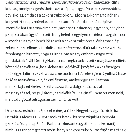
Deconstruction and Criticism
[
Dekonstrukció és irodalomtudomány
] című
kötetet, amely megerősíthette azt a képet, hogy a Yale-en szerveződött
egy iskola Derrida és a dekonstrukció körül. Bloom akkor már jó néhány
könyvet írt a nagy műveket a meghatározó elődök munkáira építve
szemlélő hatásiszony-elmélete [anxiety of influence] jegyében, ennyiben
pedig valóban úgy tűnhetett, hogy beleillik egy ilyen elméleti mozgalomba
– azonban nagyon kevés köze volt a dekonstrukcióhoz, és hamar elég
vehemensen ellene is fordult: a
ressentiment
iskolájának nevezte azt, és
fennhangon hirdette, hogy az irodalom a nagy emberek nagyszerű
gondolataiból áll. De még Hartman is megkülönböztette magát az említett
kötet előszavában a „boa-dekonstruktőröktől” [szójáték a közönséges
óriáskígyó latin nevével, a boa constructorral]. A feleségem, Cynthia Chase
de Man tanítványa volt, és emlékszem, amikor egyszer Hartman
mindenfajta értékelés nélkül visszaadta a dolgozatát, azzal a
megjegyzéssel, hogy „Látom, ezt inkább Paulnak írta” – nem tetszett neki,
mert a dolgozat túlságosan de maniánus volt.
De az összes különbségük ellenére, a Yale-i Négyek (vagy hát ötök, ha
Derridát is idevesszük, sőt hatok és hetek, ha nem zárjuk ki a későbbi
generáció tagjait, például Barbara Johnsont vagy Shoshana Felmant)
nimbusza rengeteget tett azért, hogy a dekonstrukció utat törjön magának