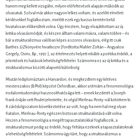
hanem meg kellett vizsgálni, milyen előfeltevések alapján működik az
olvasatuk. Szóval már akkor nagyon lelkes voltam, és azelőtt elméleti
kérdésekkel foglalkoztam, mielőtt ezek egy kurzus keretén belül
hivatalosan előkerültek volna. Úgy éreztem, hogy elsajátítottam az új
kritika olvasásmódját, és készen álltam valami másra, valami többre – és
bár a strukturalizmus valóban képes a szoros olvasásra, elég itt csak
Barthes
S/Z
könyvére hivatkozni [fordította Mahler Zoltán – Angyalosi
Gergely, Osiris, Bp., 1997.], az értelmezés helyett inkább a poétika érdekli, a
jelentések és hatások lehetőségfeltételei. Számomra ez az új kritika és a
strukturalizmus közötti alapvető különbség.
Miután lediplomáztam a Harvardon, és megkezdtem egy kétéves
mesterszakos (B.Phil) képzést Oxfordban, akkor a témám a fenomenológia
irodalomtudományi hasznosíthatósága lett – ennek kezdetét a Joseph
Frank óráján vett Poulet jelentette, és végül Merleau-Ponty-nál kötöttem ki.
A záródolgozatom következtetése az volt, hogy ha nem hal meg olyan
fiatalon, Merleau-Ponty egészen biztosan strukturalistává vált volna.
Hiszen a fenomenológia a megélt tapasztalatokkal foglalkozik, a
strukturalizmust pedig az érdekli, hogy feltárja ezeknek a tapasztalatoknak
a lehetőségfeltételeit. Számomra úgy tűnt, hogy a strukturalizmus a