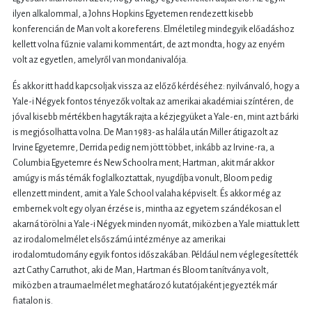
ilyen alkalommal, a Johns Hopkins Egyetemen rendezett kisebb
konferencián de Man volt a koreferens. Elméletileg mindegyik előadáshoz
kellett volna fűznie valami kommentárt, de azt mondta, hogy az enyém
volt az egyetlen, amelyről van mondanivalója.
És akkor itt hadd kapcsoljak vissza az előző kérdéséhez: nyilvánvaló, hogy a
Yale-i Négyek fontos tényezők voltak az amerikai akadémiai színtéren, de
jóval kisebb mértékben hagyták rajta a kézjegyüket a Yale-en, mint azt bárki
is megjósolhatta volna. De Man 1983-as halála után Miller átigazolt az
Irvine Egyetemre, Derrida pedig nem jött többet, inkább az Irvine-ra, a
Columbia Egyetemre és New Schoolra ment; Hartman, akit már akkor
amúgy is más témák foglalkoztattak, nyugdíjba vonult, Bloom pedig
ellenzett mindent, amit a Yale School valaha képviselt. És akkor még az
embernek volt egy olyan érzése is, mintha az egyetem szándékosan el
akarná törölni a Yale-i Négyek minden nyomát, miközben a Yale miattuk lett
az irodalomelmélet elsőszámú intézménye az amerikai
irodalomtudomány egyik fontos időszakában. Például nem véglegesítették
azt Cathy Carruthot, aki de Man, Hartman és Bloom tanítványa volt,
miközben a traumaelmélet meghatározó kutatójaként jegyezték már
fiatalon is.