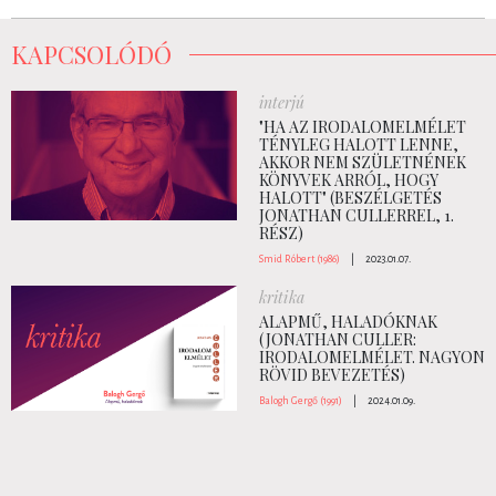
KAPCSOLÓDÓ
interjú
"HA AZ IRODALOMELMÉLET
TÉNYLEG HALOTT LENNE,
AKKOR NEM SZÜLETNÉNEK
KÖNYVEK ARRÓL, HOGY
HALOTT" (BESZÉLGETÉS
JONATHAN CULLERREL, 1.
RÉSZ)
Smid Róbert (1986)
|
2023.01.07.
kritika
ALAPMŰ, HALADÓKNAK
(JONATHAN CULLER:
IRODALOMELMÉLET. NAGYON
RÖVID BEVEZETÉS)
Balogh Gergő (1991)
|
2024.01.09.