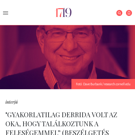
Fotó: Dave Burbank / research.cornell.edu
interjú
"GYAKORLATILAG DERRIDA VOLT AZ
OKA, HOGY TALÁLKOZTUNK A
FELESÉGEMMEL” (BESZÉLGETÉS