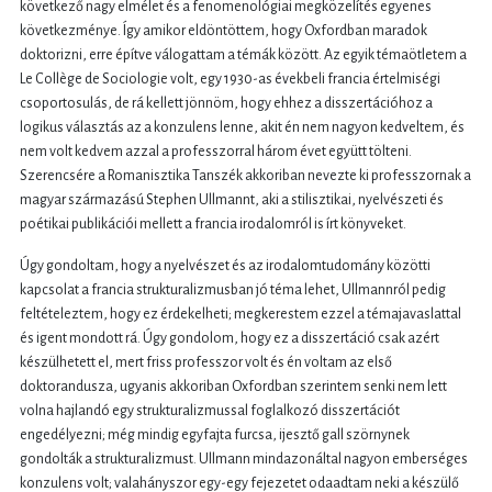
következő nagy elmélet és a fenomenológiai megközelítés egyenes
következménye. Így amikor eldöntöttem, hogy Oxfordban maradok
doktorizni, erre építve válogattam a témák között. Az egyik témaötletem a
Le Collège de Sociologie volt, egy 1930-as évekbeli francia értelmiségi
csoportosulás, de rá kellett jönnöm, hogy ehhez a disszertációhoz a
logikus választás az a konzulens lenne, akit én nem nagyon kedveltem, és
nem volt kedvem azzal a professzorral három évet együtt tölteni.
Szerencsére a Romanisztika Tanszék akkoriban nevezte ki professzornak a
magyar származású Stephen Ullmannt, aki a stilisztikai, nyelvészeti és
poétikai publikációi mellett a francia irodalomról is írt könyveket.
Úgy gondoltam, hogy a nyelvészet és az irodalomtudomány közötti
kapcsolat a francia strukturalizmusban jó téma lehet, Ullmannról pedig
feltételeztem, hogy ez érdekelheti; megkerestem ezzel a témajavaslattal
és igent mondott rá. Úgy gondolom, hogy ez a disszertáció csak azért
készülhetett el, mert friss professzor volt és én voltam az első
doktorandusza, ugyanis akkoriban Oxfordban szerintem senki nem lett
volna hajlandó egy strukturalizmussal foglalkozó disszertációt
engedélyezni; még mindig egyfajta furcsa, ijesztő gall szörnynek
gondolták a strukturalizmust. Ullmann mindazonáltal nagyon emberséges
konzulens volt; valahányszor egy-egy fejezetet odaadtam neki a készülő