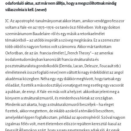
odaforduló aktus, azt már nem állítja, hogy a megszólítottnak mindig
válaszolnia is kell. (
nevet
)
JC: Az apostrophé-tanulmányomat akkor írtam, amikor vendégprofesszor
voltam a Yale-en az 1975–1976-os tanév őszi félévében. Volt egy doktori
szemináriumom Baudelaire-ről és egy másik a retorikaelmélet
témaköréből – az utóbbi inspirált a szöveg megírására. Ez a szemeszter
több okból is nagyon fontos volt számomra. Akkor már tanítottam
Oxfordban, de az ún. francia elmélet [„French Theory” – az amerikai
irodalomtudományban kanonizált francia strukturalista és
posztstrukturalista gondolkodók (Derrida, Lacan, Deleuze, Foucault stb.)
elméleteinek összefoglaló neve] nem váltott ki nagy érdeklődést az angol
akadémiai közegben. Néha egy-egy diákkör meghívott, hogy tartsak egy
előadást, fizették a másodosztályú vonatjegyet meg esetleg egy vacsorát
a pubban, de ennyi. A Yale-en más volt a helyzet: akkoriban jelent meg a
könyvem a strukturalizmusról, és mindenhova hívtak az országban.
Mindenki azt akarta, hogy a strukturalizmusról beszéljek – ha eleget
fizettek, akkor megtettem, de inkább azokról a témákról beszéltem,
amelyekkel éppen foglalkoztam, például az apostrophéról. Szóval nagyon
izgalmas félév volt, mert életemben először repültem keresztül-kasul az
Egyesült Államokon azért, hogy a nagy egyetemeken adjak elő. Az egyik