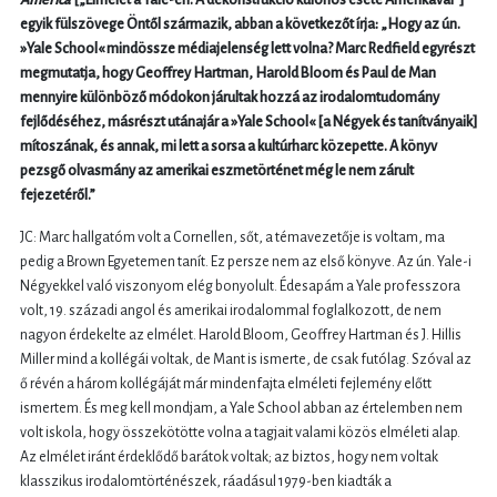
America
[„Elmélet a Yale-en: A dekonstrukció különös esete Amerikával”]
egyik fülszövege Öntől származik, abban a következőt írja: „Hogy az ún.
»Yale School« mindössze médiajelenség lett volna? Marc Redfield egyrészt
megmutatja, hogy Geoffrey Hartman, Harold Bloom és Paul de Man
mennyire különböző módokon járultak hozzá az irodalomtudomány
fejlődéséhez, másrészt utánajár a »Yale School« [a Négyek és tanítványaik]
mítoszának, és annak, mi lett a sorsa a kultúrharc közepette. A könyv
pezsgő olvasmány az amerikai eszmetörténet még le nem zárult
fejezetéről.”
JC: Marc hallgatóm volt a Cornellen, sőt, a témavezetője is voltam, ma
pedig a Brown Egyetemen tanít. Ez persze nem az első könyve. Az ún. Yale-i
Négyekkel való viszonyom elég bonyolult. Édesapám a Yale professzora
volt, 19. századi angol és amerikai irodalommal foglalkozott, de nem
nagyon érdekelte az elmélet. Harold Bloom, Geoffrey Hartman és J. Hillis
Miller mind a kollégái voltak, de Mant is ismerte, de csak futólag. Szóval az
ő révén a három kollégáját már mindenfajta elméleti fejlemény előtt
ismertem. És meg kell mondjam, a Yale School abban az értelemben nem
volt iskola, hogy összekötötte volna a tagjait valami közös elméleti alap.
Az elmélet iránt érdeklődő barátok voltak; az biztos, hogy nem voltak
klasszikus irodalomtörténészek, ráadásul 1979-ben kiadták a