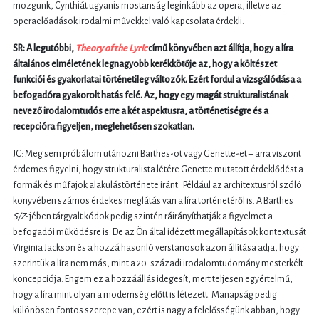
mozgunk, Cynthiát ugyanis mostanság leginkább az opera, illetve az
operaelőadások irodalmi művekkel való kapcsolata érdekli.
SR: A legutóbbi,
Theory of the Lyric
című könyvében azt állítja, hogy a líra
általános elméletének legnagyobb kerékkötője az, hogy a költészet
funkciói és gyakorlatai történetileg változók. Ezért fordul a vizsgálódása a
befogadóra gyakorolt hatás felé. Az, hogy egy magát strukturalistának
nevező irodalomtudós erre a két aspektusra, a történetiségre és a
recepcióra figyeljen, meglehetősen szokatlan.
JC: Meg sem próbálom utánozni Barthes-ot vagy Genette-et – arra viszont
érdemes figyelni, hogy strukturalista létére Genette mutatott érdeklődést a
formák és műfajok alakulástörténete iránt. Például az architextusról szóló
könyvében számos érdekes meglátás van a líra történetéről is. A Barthes
S/Z
-jében tárgyalt kódok pedig szintén ráirányíthatják a figyelmet a
befogadói működésre is. De az Ön által idézett megállapítások kontextusát
Virginia Jackson és a hozzá hasonló verstanosok azon állítása adja, hogy
szerintük a líra nem más, mint a 20. századi irodalomtudomány mesterkélt
koncepciója. Engem ez a hozzáállás idegesít, mert teljesen egyértelmű,
hogy a líra mint olyan a modernség előtt is létezett. Manapság pedig
különösen fontos szerepe van, ezért is nagy a felelősségünk abban, hogy