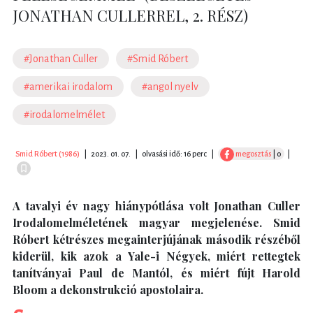
JONATHAN CULLERREL, 2. RÉSZ)
#Jonathan Culler
#Smid Róbert
#amerikai irodalom
#angol nyelv
#irodalomelmélet
Smid Róbert (1986)
|
2023. 01. 07.
|
olvasási idő: 16 perc
|
megosztás
| 0
|
A tavalyi év nagy hiánypótlása volt Jonathan Culler
Irodalomelméletének magyar megjelenése. Smid
Róbert kétrészes megainterjújának második részéből
kiderül, kik azok a Yale-i Négyek, miért rettegtek
tanítványai Paul de Mantól, és miért fújt Harold
Bloom a dekonstrukció apostolaira.