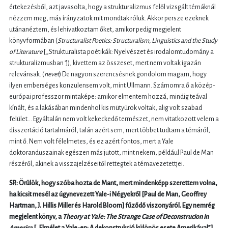
értekezésből, azt javasolta, hogy a strukturalizmus felől vizsgált témáknál
nézzem meg, más irányzatok mit mondtak róluk. Akkor persze ezeknek
utánanéztem, és lehivatkoztam őket, amikor pedig megjelent
könyvformában (
Structuralist Poetics: Structuralism, Linguistics and the Study
of Literature
[„Strukturalista poétikák: Nyelvészet és irodalomtudomány a
strukturalizmusban
”
]), kivettem az összeset, mert nem voltak igazán
relevánsak. (
nevet
) De nagyon szerencsésnek gondolom magam, hogy
ilyen emberséges konzulensem volt, mint Ullmann. Számomra ő a közép-
európai professzor mintaképe: amikor elmentem hozzá, mindig teával
kínált, és a lakásában mindenhol kis mütyürök voltak, alig volt szabad
felület… Egyáltalán nem volt kekeckedő természet, nem vitatkozott velem a
disszertáció tartalmáról, talán azért sem, mert többet tudtam a témáról,
mint ő. Nem volt félelmetes, és ez azért fontos, mert a Yale
doktoranduszainak egészen más jutott, mint nekem, például Paul de Man
részéről, akinek a visszajelzéseitől rettegtek a témavezetettjei.
SR: Örülök, hogy szóba hozta de Mant, mert mindenképp szerettem volna,
ha kicsit mesél az úgynevezett Yale-i Négyekről [Paul de Man, Geoffrey
Hartman, J. Hillis Miller és Harold Bloom] fűződő viszonyáról. Egy nemrég
megjelent könyv, a
Theory at Yale: The Strange Case of Deconstrucion in