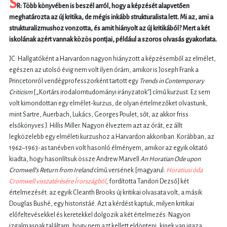
S
R: Több könyvében is beszél arról, hogy a képzését alapvetően
meghatározta az új kritika, de mégis inkább strukturalista lett. Mi az, ami a
strukturalizmushoz vonzotta, és amit hiányolt az új kritikából? Mert a két
iskolának azért vannak közös pontjai, például a szoros olvasás gyakorlata.
JC: Hallgatóként a Harvardon nagyon hiányzott a képzésemből az elmélet,
egészen az utolsó évig nem volt ilyen órám, amikor is Joseph Frank a
Princetonról vendégprofesszorként tartott egy
Trends in Contemporary
Criticism
[„Kortárs irodalomtudományi irányzatok”] című kurzust. Ez sem
volt kimondottan egy elmélet-kurzus, de olyan értelmezőket olvastunk,
mint Sartre, Auerbach, Lukács, Georges Poulet, sőt, az akkor friss
elsőkönyves J. Hillis Miller. Nagyon élveztem azt az órát, ez állt
legközelebb egy elméleti kurzushoz a Harvardon akkoriban. Korábban, az
1962–1963-as tanévben volt hasonló élményem, amikor az egyik oktató
kiadta, hogy hasonlítsuk össze Andrew Marvell
An Horatian Ode upon
Cromwell’s Return from Ireland
című versének [magyarul:
Horatiusi óda
Cromwell visszatérésére Írországból
, fordította Tandori Dezső] két
értelmezését: az egyik Cleanth Brooks új kritikai olvasata volt, a másik
Douglas Bushé, egy historistáé. Azt a kérdést kaptuk, milyen kritikai
előfeltevésekkel és keretekkel dolgozik a két értelmezés. Nagyon
izgalmasnak találtam, hogy nem azt kellett eldönteni, kinek van igaza,